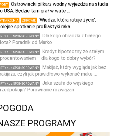
Ostrowiecki piłkarz wodny wyjeżdża na studia
SPORT
o USA. Będzie tam grał w wate …
’Wiedza, która ratuje życie’.
WYDARZENIA
ZDROWIE
olejne spotkanie profilaktyki raka …
Dla kogo obrączki z białego
ARTYKUŁ SPONSOROWANY
łota? Poradnik od Marko
Kredyt hipoteczny ze stałym
ARTYKUŁ SPONSOROWANY
procentowaniem – dla kogo to dobry wybór?
Makijaż, który wygląda jak bez
ARTYKUŁ SPONSOROWANY
akijażu, czyli jak prawidłowo wykonać make …
Jaka szafa do wąskiego
ARTYKUŁ SPONSOROWANY
rzedpokoju? Porównanie rozwiązań
POGODA
NASZE PROGRAMY