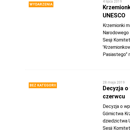
4 lipca 2019
WYDARZENIA
Krzemionki
UNESCO
Krzemionki m
Narodowego I
Sesji Komite
'Krzemionkow
Pasiastego” 
28 maja 2019
BEZ KATEGORII
Decyzja o
czerwcu
Decyzja o wp
Górnictwa Kr
dziedzictwa 
Sesji Komite