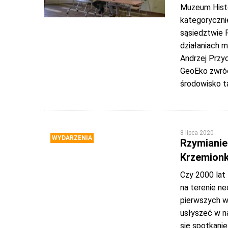
Muzeum Hist
kategoryczni
sąsiedztwie 
działaniach 
Andrzej Przy
GeoEko zwróc
środowisko ta
8 lipca 2020
WYDARZENIA
Rzymianie 
Krzemion
Czy 2000 lat 
na terenie ne
pierwszych w
usłyszeć w n
się spotkanie