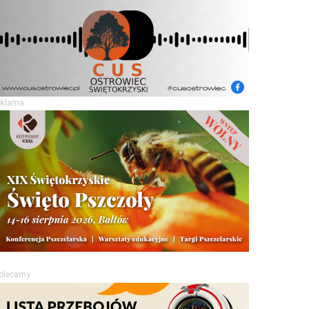
eklama
olecamy