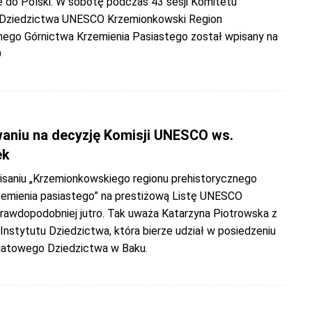
e do Polski. W sobotę podczas 43 sesji Komitetu
Dziedzictwa UNESCO Krzemionkowski Region
nego Górnictwa Krzemienia Pasiastego został wpisany na
O
aniu na decyzję Komisji UNESCO ws.
ek
isaniu „Krzemionkowskiego regionu prehistorycznego
zemienia pasiastego” na prestiżową Listę UNESCO
prawdopodobniej jutro. Tak uważa Katarzyna Piotrowska z
nstytutu Dziedzictwa, która bierze udział w posiedzeniu
atowego Dziedzictwa w Baku.