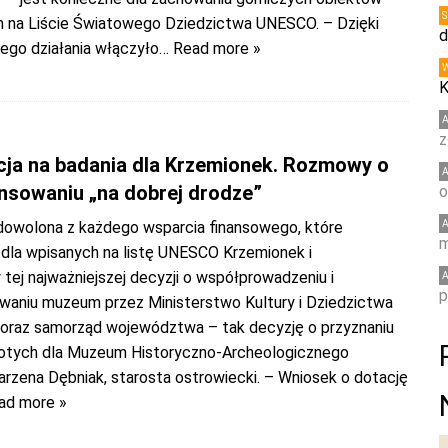
h na Liście Światowego Dziedzictwa UNESCO. – Dzięki
d
ego działania włączyło
… Read more »
K
z
cja na badania dla Krzemionek. Rozmowy o
nsowaniu „na dobrej drodze”
o
owolona z każdego wsparcia finansowego, które
m
dla wpisanych na listę UNESCO Krzemionek i
ej najważniejszej decyzji o współprowadzeniu i
p
waniu muzeum przez Ministerstwo Kultury i Dziedzictwa
raz samorząd województwa – tak decyzję o przyznaniu
łotych dla Muzeum Historyczno-Archeologicznego
rzena Dębniak, starosta ostrowiecki. – Wniosek o dotację
ad more »