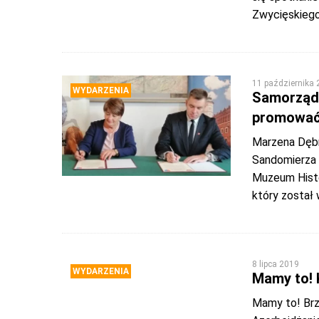
Zwycięskiego
11 października
WYDARZENIA
Samorządy
promować.
Marzena Dębni
Sandomierza 
Muzeum Histo
który został
8 lipca 2019
WYDARZENIA
Mamy to! 
Mamy to! Brz