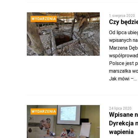
1 sierpnia 2020
WYDARZENIA
Czy będzi
Od lipca ubie
wpisanych na
Marzena Dębn
współprowadze
Polsce jest 
marszałka wo
Jak mówi –
…
24 lipca 2020
WYDARZENIA
Wpisane n
Dyrekcja 
wapienia