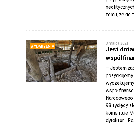
neolitycznyc
temu, że do t
3 marca 2021
WYDARZENIA
Jest dota
współfina
– Jestem zad
pozyskujemy 
wyczekujemy t
współfinanso
Narodowego o
98 tysięcy z
komentuje Ma
dyrektor
… Re