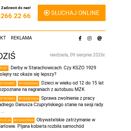
Zadzwoń do nas!
SŁUCHAJ ONLINE
1 266 22 66
AKT
REKLAMA
DZIŚ
niedziela, 09 sierpnia 2026r.
Derby w Starachowicach. Czy KSZO 1929
SPORT
olejny raz okaże się lepszy?
Dzieci w wieku od 12 do 15 lat
OSTROWIEC
WYDARZENIA
ozpoznane na nagraniach z autobusu MZK
Sprawa zwolnienia z pracy
OSTROWIEC
WYDARZENIA
adnego Dariusza Czupryńskiego stanie na sesji rady
 …
Obywatelskie zatrzymanie w
POLICJA
WYDARZENIA
arłowie. PIjana kobieta rozbiła samochód