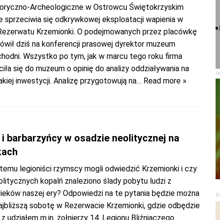
oryczno-Archeologiczne w Ostrowcu Świętokrzyskim
e sprzeciwia się odkrywkowej eksploatacji wapienia w
Rezerwatu Krzemionki. O podejmowanych przez placówkę
mówił dziś na konferencji prasowej dyrektor muzeum
chodni. Wszystko po tym, jak w marcu tego roku firma
iła się do muzeum o opinię do analizy oddziaływania na
r
kiej inwestycji. Analizę przygotowują na
… Read more »
i barbarzyńcy w osadzie neolitycznej na
kach
temu legioniści rzymscy mogli odwiedzić Krzemionki i czy
olitycznych kopalń znaleziono ślady pobytu ludzi z
ieków naszej ery? Odpowiedzi na te pytania będzie można
P
ajbliższą sobotę w Rezerwacie Krzemionki, gdzie odbędzie
 z udziałem m.in. żołnierzy 14. Legionu Bliźniaczego