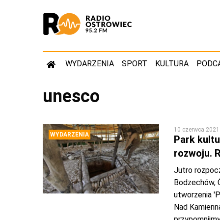
WYDARZENIA
SPORT
KULTURA
PODC
unesco
10 czerwca 2021
WYDARZENIA
Park kultu
rozwoju. 
Jutro rozpocz
Bodzechów, Ć
utworzenia '
Nad Kamienną
przypomnijmy