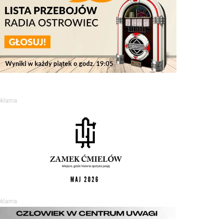
eklama
eklama