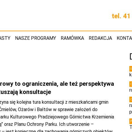
tel. 4
ASTY
NASZE PROGRAMY
RAMÓWKA
REDAKCJA
KONT
k
rowy to ograniczenia, ale też perspektywa
r
Ruszają konsultacje
yna się kolejna tura konsultacji z mieszkańcami gmin
r
mielów, Ożarów i Bałtów w sprawie założeń do
p
Parku Kulturowego Pradziejowego Górnictwa Krzemienia
” oraz Planu Ochrony Parku. Ich utworzenie –
T
 – jest konieczne dla zachowania górniczych obiektów