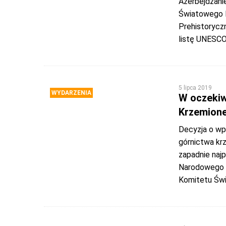
Azerbejdżani
Światowego 
Prehistorycz
listę UNESC
5 lipca 2019
WYDARZENIA
W oczekiw
Krzemion
Decyzja o wp
górnictwa kr
zapadnie naj
Narodowego I
Komitetu Świ