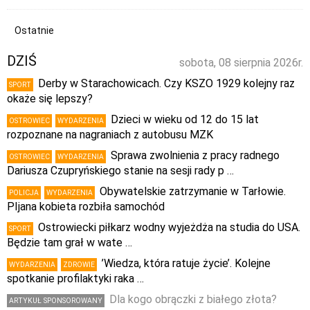
Ostatnie
DZIŚ
sobota, 08 sierpnia 2026r.
Derby w Starachowicach. Czy KSZO 1929 kolejny raz
SPORT
okaże się lepszy?
Dzieci w wieku od 12 do 15 lat
OSTROWIEC
WYDARZENIA
rozpoznane na nagraniach z autobusu MZK
Sprawa zwolnienia z pracy radnego
OSTROWIEC
WYDARZENIA
Dariusza Czupryńskiego stanie na sesji rady p …
Obywatelskie zatrzymanie w Tarłowie.
POLICJA
WYDARZENIA
PIjana kobieta rozbiła samochód
Ostrowiecki piłkarz wodny wyjeżdża na studia do USA.
SPORT
Będzie tam grał w wate …
’Wiedza, która ratuje życie’. Kolejne
WYDARZENIA
ZDROWIE
spotkanie profilaktyki raka …
Dla kogo obrączki z białego złota?
ARTYKUŁ SPONSOROWANY