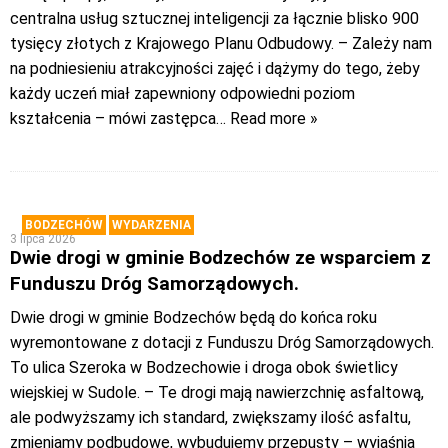
centralna usług sztucznej inteligencji za łącznie blisko 900
tysięcy złotych z Krajowego Planu Odbudowy. – Zależy nam
na podniesieniu atrakcyjności zajęć i dążymy do tego, żeby
każdy uczeń miał zapewniony odpowiedni poziom
kształcenia – mówi zastępca
… Read more »
BODZECHÓW
WYDARZENIA
3 lipca 2026
Dwie drogi w gminie Bodzechów ze wsparciem z
Funduszu Dróg Samorządowych.
Dwie drogi w gminie Bodzechów będą do końca roku
wyremontowane z dotacji z Funduszu Dróg Samorządowych.
To ulica Szeroka w Bodzechowie i droga obok świetlicy
wiejskiej w Sudole. – Te drogi mają nawierzchnię asfaltową,
ale podwyższamy ich standard, zwiększamy ilość asfaltu,
zmieniamy podbudowę, wybudujemy przepusty – wyjaśnia