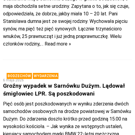
maja obchodziła setne urodziny. Zapytana o to, jak się czuje,
odpowiedziała, że dobrze, jakby miała 10 – 20 lat. Pani
Stanisława dumna jest ze swojej rodziny. Wychowała pięciu
synów, ma pięć też pięć synowych. Łącznie trzynaścioro
wnuków, 25 prawnucząt i już jedną praprawnuczkę. Wielu
członków rodziny,
… Read more »
BODZECHÓW
WYDARZENIA
6 maja 2026
Groźny wypadek w Sarnówku Dużym. Lądował
śmigłowiec LPR. Są poszkodowani
Pięć osób jest poszkodowanych w wyniku zderzenia dwóch
samochodów osobowych na drodze powiatowej w Sarnówku
Dużym. Do zdarzenia doszło krótko przed godziną 15.00 na
wysokości kościoła. – Jak wynika ze wstępnych ustaleń,
kierujący samochodem marki BMW 22-letni mężczyzna