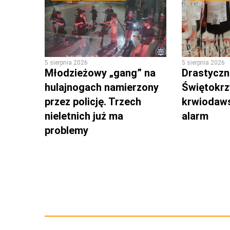
5 sierpnia 2026
5 sierpnia 2026
Młodzieżowy „gang” na
Drastyczni
hulajnogach namierzony
Świętokrz
przez policję. Trzech
krwiodaws
nieletnich już ma
alarm
problemy