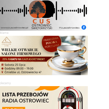
eklama
olecamy