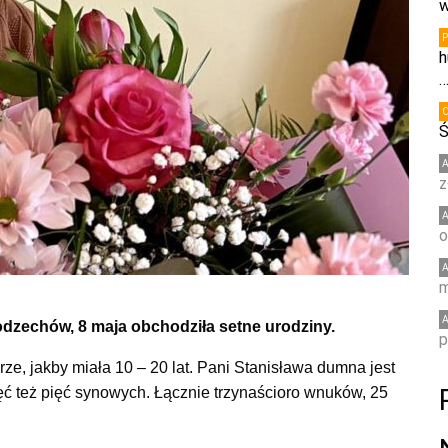
w
h
Ś
z
o
m
dzechów, 8 maja obchodziła setne urodziny.
p
rze, jakby miała 10 – 20 lat. Pani Stanisława dumna jest
ęć też pięć synowych. Łącznie trzynaścioro wnuków, 25