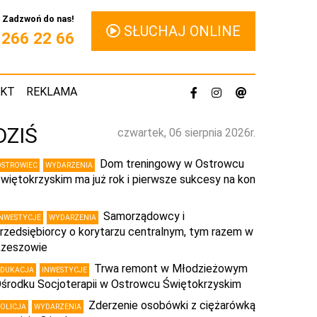
Zadzwoń do nas!
SŁUCHAJ ONLINE
1 266 22 66
AKT
REKLAMA
DZIŚ
czwartek, 06 sierpnia 2026r.
Dom treningowy w Ostrowcu
OSTROWIEC
WYDARZENIA
więtokrzyskim ma już rok i pierwsze sukcesy na kon
…
Samorządowcy i
INWESTYCJE
WYDARZENIA
rzedsiębiorcy o korytarzu centralnym, tym razem w
zeszowie
Trwa remont w Młodzieżowym
EDUKACJA
INWESTYCJE
środku Socjoterapii w Ostrowcu Świętokrzyskim
Zderzenie osobówki z ciężarówką
POLICJA
WYDARZENIA