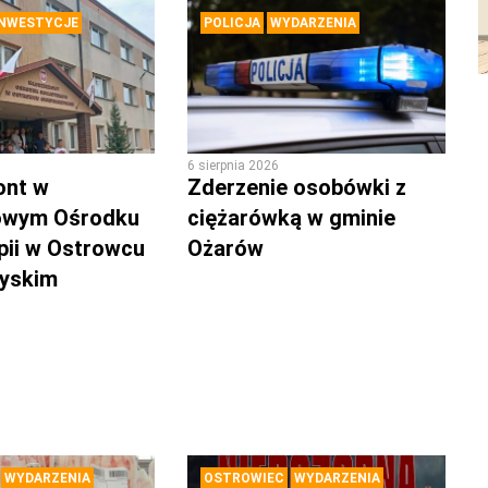
INWESTYCJE
POLICJA
WYDARZENIA
6 sierpnia 2026
ont w
Zderzenie osobówki z
owym Ośrodku
ciężarówką w gminie
pii w Ostrowcu
Ożarów
zyskim
WYDARZENIA
OSTROWIEC
WYDARZENIA