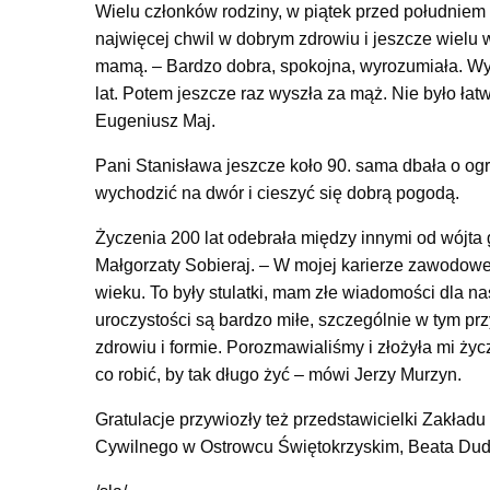
Wielu członków rodziny, w piątek przed południem z
najwięcej chwil w dobrym zdrowiu i jeszcze wielu ws
mamą. – Bardzo dobra, spokojna, wyrozumiała. Wy
lat. Potem jeszcze raz wyszła za mąż. Nie było ła
Eugeniusz Maj.
Pani Stanisława jeszcze koło 90. sama dbała o ogr
wychodzić na dwór i cieszyć się dobrą pogodą.
Życzenia 200 lat odebrała między innymi od wójt
Małgorzaty Sobieraj. – W mojej karierze zawodowej
wieku. To były stulatki, mam złe wiadomości dla nas,
uroczystości są bardzo miłe, szczególnie w tym pr
zdrowiu i formie. Porozmawialiśmy i złożyła mi życz
co robić, by tak długo żyć – mówi Jerzy Murzyn.
Gratulacje przywiozły też przedstawicielki Zakła
Cywilnego w Ostrowcu Świętokrzyskim, Beata Dud