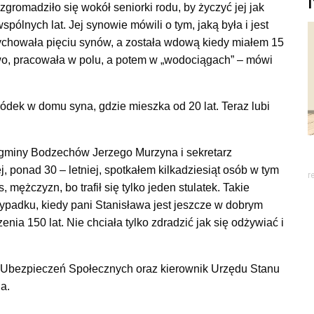
gromadziło się wokół seniorki rodu, by życzyć jej jak
pólnych lat. Jej synowie mówili o tym, jaką była i jest
chowała pięciu synów, a została wdową kiedy miałem 15
two, pracowała w polu, a potem w „wodociągach” – mówi
ódek w domu syna, gdzie mieszka od 20 lat. Teraz lubi
a gminy Bodzechów Jerzego Murzyna i sekretarz
, ponad 30 – letniej, spotkałem kilkadziesiąt osób w tym
r
 mężczyzn, bo trafił się tylko jeden stulatek. Takie
zypadku, kiedy pani Stanisława jest jeszcze w dobrym
enia 150 lat. Nie chciała tylko zdradzić jak się odżywiać i
du Ubezpieczeń Społecznych oraz kierownik Urzędu Stanu
a.