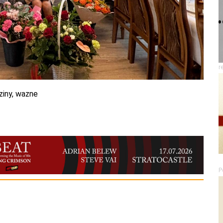
r
ziny
,
wazne
P