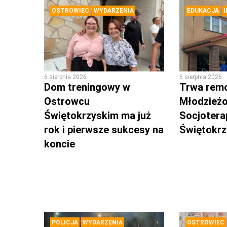
OSTROWIEC
WYDARZENIA
EDUKACJA
6 sierpnia 2026
6 sierpnia 2026
Dom treningowy w
Trwa rem
Ostrowcu
Młodzież
Świętokrzyskim ma już
Socjotera
rok i pierwsze sukcesy na
Świętokr
koncie
POLICJA
WYDARZENIA
OSTROWIEC