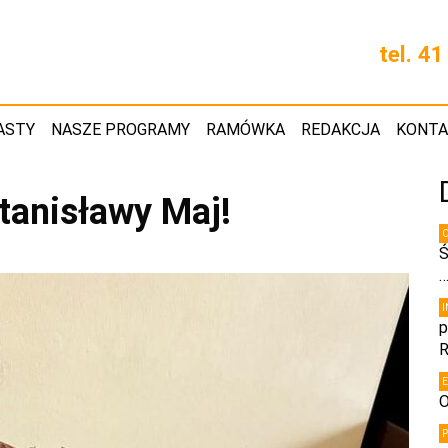
tel. 4
ASTY
NASZE PROGRAMY
RAMÓWKA
REDAKCJA
KONT
Stanisławy Maj!
Ś
p
R
O