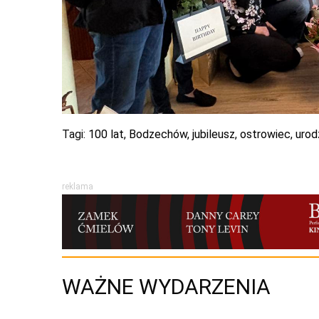
Tagi:
100 lat
,
Bodzechów
,
jubileusz
,
ostrowiec
,
urod
reklama
WAŻNE WYDARZENIA