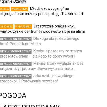
 gminie Ożarów
Młodzieżowy „gang” na
POLICJA
WYDARZENIA
ulajnogach namierzony przez policję. Trzech nielet
…
Drastycznie brakuje krwi.
OSTROWIEC
WYDARZENIA
więtokrzyskie centrum krwiodawstwa bije na alarm
Dla kogo obrączki z białego
ARTYKUŁ SPONSOROWANY
łota? Poradnik od Marko
Kredyt hipoteczny ze stałym
ARTYKUŁ SPONSOROWANY
procentowaniem – dla kogo to dobry wybór?
Makijaż, który wygląda jak bez
ARTYKUŁ SPONSOROWANY
akijażu, czyli jak prawidłowo wykonać make …
Jaka szafa do wąskiego
ARTYKUŁ SPONSOROWANY
rzedpokoju? Porównanie rozwiązań
POGODA