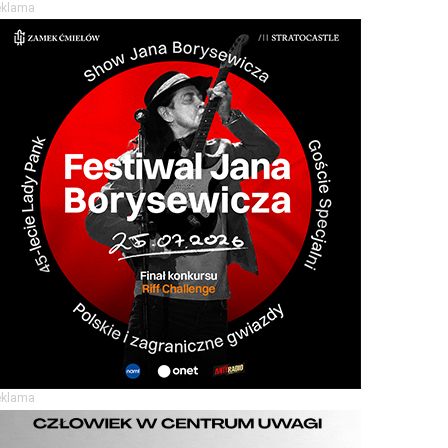
eklama
eklama