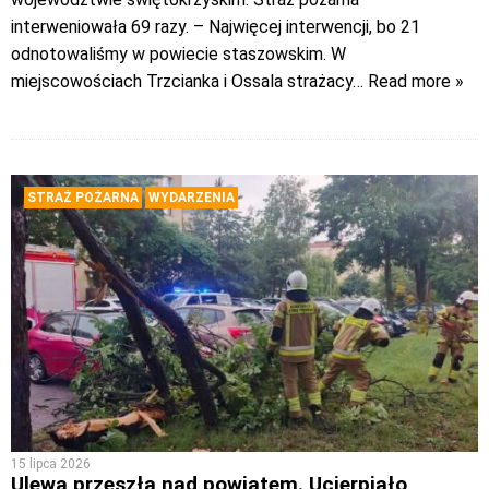
interweniowała 69 razy. – Najwięcej interwencji, bo 21
odnotowaliśmy w powiecie staszowskim. W
miejscowościach Trzcianka i Ossala strażacy
… Read more »
STRAŻ POŻARNA
WYDARZENIA
15 lipca 2026
Ulewa przeszła nad powiatem. Ucierpiało