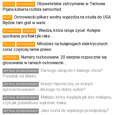
Obywatelskie zatrzymanie w Tarłowie.
POLICJA
WYDARZENIA
PIjana kobieta rozbiła samochód
Ostrowiecki piłkarz wodny wyjeżdża na studia do USA.
SPORT
Będzie tam grał w wate …
’Wiedza, która ratuje życie’. Kolejne
WYDARZENIA
ZDROWIE
spotkanie profilaktyki raka …
Młodzież na hulajnogach elektrycznych
POLICJA
WYDARZENIA
coraz częściej łamie prawo
Numery rozlosowane. 20 sierpnia rozpocznie się
OSTROWIEC
głosowanie w ramach ostrowiecki …
Dla kogo obrączki z białego złota?
ARTYKUŁ SPONSOROWANY
Poradnik od Marko
Kredyt hipoteczny ze stałym
ARTYKUŁ SPONSOROWANY
oprocentowaniem – dla kogo to dobry wybór?
Makijaż, który wygląda jak bez makijażu,
ARTYKUŁ SPONSOROWANY
czyli jak prawidłowo wykonać make …
Jaka szafa do wąskiego przedpokoju?
ARTYKUŁ SPONSOROWANY