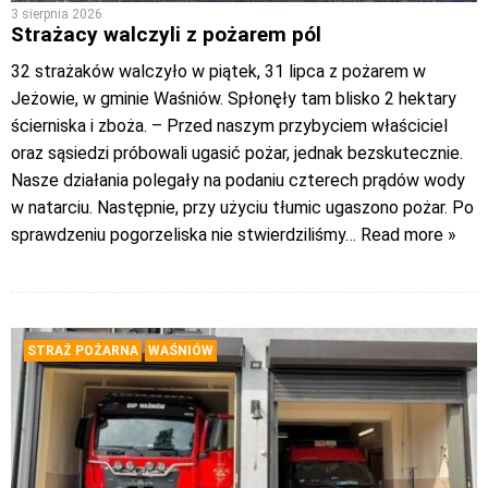
3 sierpnia 2026
Strażacy walczyli z pożarem pól
32 strażaków walczyło w piątek, 31 lipca z pożarem w
Jeżowie, w gminie Waśniów. Spłonęły tam blisko 2 hektary
ścierniska i zboża. – Przed naszym przybyciem właściciel
oraz sąsiedzi próbowali ugasić pożar, jednak bezskutecznie.
Nasze działania polegały na podaniu czterech prądów wody
w natarciu. Następnie, przy użyciu tłumic ugaszono pożar. Po
sprawdzeniu pogorzeliska nie stwierdziliśmy
… Read more »
STRAŻ POŻARNA
WAŚNIÓW