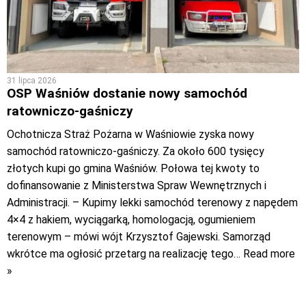
31 lipca 2026
OSP Waśniów dostanie nowy samochód
ratowniczo-gaśniczy
Ochotnicza Straż Pożarna w Waśniowie zyska nowy
samochód ratowniczo-gaśniczy. Za około 600 tysięcy
złotych kupi go gmina Waśniów. Połowa tej kwoty to
dofinansowanie z Ministerstwa Spraw Wewnętrznych i
Administracji. – Kupimy lekki samochód terenowy z napędem
4×4 z hakiem, wyciągarką, homologacją, ogumieniem
terenowym – mówi wójt Krzysztof Gajewski. Samorząd
wkrótce ma ogłosić przetarg na realizację tego
… Read more
»