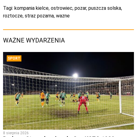
Tagi:
kompania kielce
,
ostrowiec
,
pozar
,
puszcza solska
,
roztocze
,
straz pozarna
,
wazne
WAŻNE WYDARZENIA
SPORT
8 sierpnia 2026