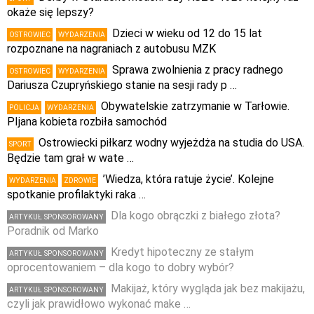
okaże się lepszy?
Dzieci w wieku od 12 do 15 lat
OSTROWIEC
WYDARZENIA
rozpoznane na nagraniach z autobusu MZK
Sprawa zwolnienia z pracy radnego
OSTROWIEC
WYDARZENIA
Dariusza Czupryńskiego stanie na sesji rady p …
Obywatelskie zatrzymanie w Tarłowie.
POLICJA
WYDARZENIA
PIjana kobieta rozbiła samochód
Ostrowiecki piłkarz wodny wyjeżdża na studia do USA.
SPORT
Będzie tam grał w wate …
’Wiedza, która ratuje życie’. Kolejne
WYDARZENIA
ZDROWIE
spotkanie profilaktyki raka …
Dla kogo obrączki z białego złota?
ARTYKUŁ SPONSOROWANY
Poradnik od Marko
Kredyt hipoteczny ze stałym
ARTYKUŁ SPONSOROWANY
oprocentowaniem – dla kogo to dobry wybór?
Makijaż, który wygląda jak bez makijażu,
ARTYKUŁ SPONSOROWANY
czyli jak prawidłowo wykonać make …