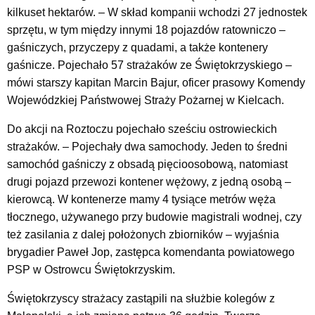
kilkuset hektarów. – W skład kompanii wchodzi 27 jednostek
sprzętu, w tym między innymi 18 pojazdów ratowniczo –
gaśniczych, przyczepy z quadami, a także kontenery
gaśnicze. Pojechało 57 strażaków ze Świętokrzyskiego –
mówi starszy kapitan Marcin Bajur, oficer prasowy Komendy
Wojewódzkiej Państwowej Straży Pożarnej w Kielcach.
Do akcji na Roztoczu pojechało sześciu ostrowieckich
strażaków. – Pojechały dwa samochody. Jeden to średni
samochód gaśniczy z obsadą pięcioosobową, natomiast
drugi pojazd przewozi kontener wężowy, z jedną osobą –
kierowcą. W kontenerze mamy 4 tysiące metrów węża
tłocznego, używanego przy budowie magistrali wodnej, czy
też zasilania z dalej położonych zbiorników – wyjaśnia
brygadier Paweł Jop, zastępca komendanta powiatowego
PSP w Ostrowcu Świętokrzyskim.
Świętokrzyscy strażacy zastąpili na służbie kolegów z