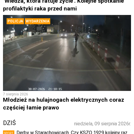
’Wiedza, która ratuje życie’. Kolejne spotkanie
profilaktyki raka przed nami
POLICJA
WYDARZENIA
7 sierpnia 2026
Młodzież na hulajnogach elektrycznych coraz
częściej łamie prawo
DZIŚ
niedziela, 09 sierpnia 2026r.
Derby w Starachowicach. Czy KSZO 1929 kolejny raz
SPORT