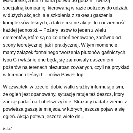
Małopolski, a ich zmiana potrwa 36 godzin. Tworzą
specjalną kompanię, kierowaną w razie potrzeby do udziału
w dużych akcjach, ale szkolenia z zakresu gaszenia
kompleksów leśnych, a także realne akcje, to codzienność
każdej jednostki. – Pożary lasów to jeden z wielu
elementów, które są na co dzień trenowane, zarówno od
strony teoretycznej, jak i praktycznej. W tym momencie
mamy zalążek formalnego tworzenia plutonów gaśniczych
typu G i właśnie one będą się zajmowały gaszeniem
pożarów na terenach niezurbanizowanych, czyli na przykład
w terenach leśnych – mówi Paweł Jop.
W czwartek, w trzeciej dobie walki służby informują o tym,
że ogień jest opanowany, sytuację ratuje też deszcz, który
zaczął padać na Lubelszczyźnie. Strażacy nadal z ziemi i z
powietrza gaszą te miejsca, w których jeszcze pojawia się
ogień. Akcja potrwa jeszcze wiele dni.
/sla/