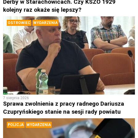
Derby w Starachowicach. Czy KSZO 1929
kolejny raz okaże się lepszy?
OSTROWIEC
WYDARZENIA
7 sierpnia 2026
Sprawa zwolnienia z pracy radnego Dariusza
Czupryńskiego stanie na sesji rady powiatu
POLICJA
WYDARZENIA