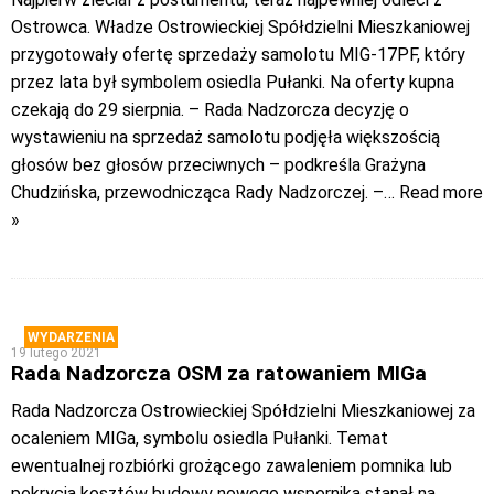
Ostrowca. Władze Ostrowieckiej Spółdzielni Mieszkaniowej
przygotowały ofertę sprzedaży samolotu MIG-17PF, który
przez lata był symbolem osiedla Pułanki. Na oferty kupna
czekają do 29 sierpnia. – Rada Nadzorcza decyzję o
wystawieniu na sprzedaż samolotu podjęła większością
głosów bez głosów przeciwnych – podkreśla Grażyna
Chudzińska, przewodnicząca Rady Nadzorczej. –
… Read more
»
WYDARZENIA
19 lutego 2021
Rada Nadzorcza OSM za ratowaniem MIGa
Rada Nadzorcza Ostrowieckiej Spółdzielni Mieszkaniowej za
ocaleniem MIGa, symbolu osiedla Pułanki. Temat
ewentualnej rozbiórki grożącego zawaleniem pomnika lub
pokrycia kosztów budowy nowego wspornika stanął na