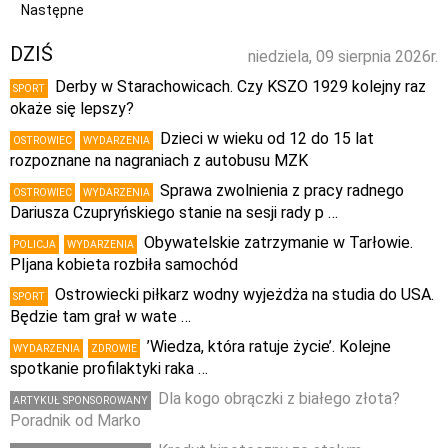
Następne
DZIŚ
niedziela, 09 sierpnia 2026r.
Derby w Starachowicach. Czy KSZO 1929 kolejny raz
SPORT
okaże się lepszy?
Dzieci w wieku od 12 do 15 lat
OSTROWIEC
WYDARZENIA
rozpoznane na nagraniach z autobusu MZK
Sprawa zwolnienia z pracy radnego
OSTROWIEC
WYDARZENIA
Dariusza Czupryńskiego stanie na sesji rady p …
Obywatelskie zatrzymanie w Tarłowie.
POLICJA
WYDARZENIA
PIjana kobieta rozbiła samochód
Ostrowiecki piłkarz wodny wyjeżdża na studia do USA.
SPORT
Będzie tam grał w wate …
’Wiedza, która ratuje życie’. Kolejne
WYDARZENIA
ZDROWIE
spotkanie profilaktyki raka …
Dla kogo obrączki z białego złota?
ARTYKUŁ SPONSOROWANY
Poradnik od Marko