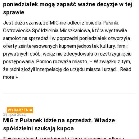
poniedziałek mogą zapaść ważne decyzje w tej
sprawie
Jest duża szansa, że MIG nie odleci z osiedla Pułanki.
Ostrowiecka Spółdzielnia Mieszkaniowa, która wystawiła
samolot na sprzedaż i w poprzedni poniedziałek otworzyła
oferty zainteresowanych kupnem jednostek kultury, firm i
prywatnych osób, wciąż nie zdecydowała o rozstrzygnięciu
postępowania. Pomoc rozważa miasto. – W związku z tym,
że radni złożyli interpelację do urzędu miasta i urząd
… Read
more »
WYDARZENIA
28 lipca 2022
MIG z Pułanek idzie na sprzedaż. Władze
spółdzielni szukają kupca
Najpierw zleciał z postumentu, teraz najpewniej odleci z