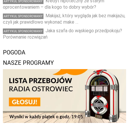
Kredyt hipoteczny ze stałym
ARTYKUŁ SPONSOROWANY
oprocentowaniem – dla kogo to dobry wybór?
Makijaż, który wygląda jak bez makijażu,
ARTYKUŁ SPONSOROWANY
czyli jak prawidłowo wykonać make …
Jaka szafa do wąskiego przedpokoju?
ARTYKUŁ SPONSOROWANY
Porównanie rozwiązań
POGODA
NASZE PROGRAMY