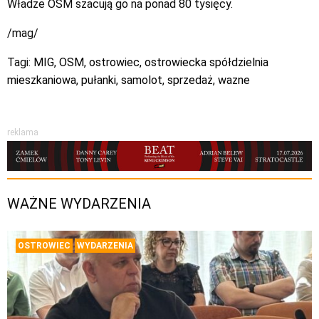
Władze OSM szacują go na ponad 80 tysięcy.
/mag/
Tagi:
MIG
,
OSM
,
ostrowiec
,
ostrowiecka spółdzielnia
mieszkaniowa
,
pułanki
,
samolot
,
sprzedaż
,
wazne
reklama
WAŻNE WYDARZENIA
OSTROWIEC
WYDARZENIA