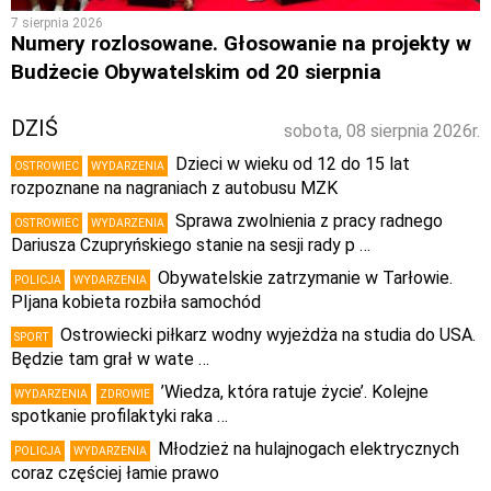
7 sierpnia 2026
Numery rozlosowane. Głosowanie na projekty w
Budżecie Obywatelskim od 20 sierpnia
DZIŚ
sobota, 08 sierpnia 2026r.
Dzieci w wieku od 12 do 15 lat
OSTROWIEC
WYDARZENIA
rozpoznane na nagraniach z autobusu MZK
Sprawa zwolnienia z pracy radnego
OSTROWIEC
WYDARZENIA
Dariusza Czupryńskiego stanie na sesji rady p …
Obywatelskie zatrzymanie w Tarłowie.
POLICJA
WYDARZENIA
PIjana kobieta rozbiła samochód
Ostrowiecki piłkarz wodny wyjeżdża na studia do USA.
SPORT
Będzie tam grał w wate …
’Wiedza, która ratuje życie’. Kolejne
WYDARZENIA
ZDROWIE
spotkanie profilaktyki raka …
Młodzież na hulajnogach elektrycznych
POLICJA
WYDARZENIA
coraz częściej łamie prawo