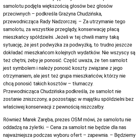
samolotu podjęła większością głosów bez głosów
przeciwnych – podkreśla Grażyna Chudzińska,
przewodnicząca Rady Nadzorczej. – Za utrzymanie tego
samolotu, za wszystkie przeglądy, konserwację płacą
mieszkańcy spółdzielni. Jeżeli w tej chwili mamy taką
sytuację, że jest podwyżka za podwyżką, to trudno jeszcze
dokładać mieszkańcom kolejnych wydatków. Nie wszyscy są
też chętni, żeby je ponosić. Część uważa, że ten samolot
jest symbolem i należy ponosić koszty związane z jego
otrzymaniem, ale jest też grupa mieszkańców, którzy nie
chcą ponosić takich kosztów – tłumaczy.
Przewodnicząca Chudzińska podkreśla, że samolot nie
zostanie zniszczony, a pozostając w majątku spółdzielni bez
właściwej konserwacji z pewnością niszczałby.
Również Marek Zaręba, prezes OSM mówi, że samolotu nie
oddadzą na żyletki. – Cena za samolot nie będzie dla nas
najważniejsza podczas wyboru ofert – zapewnia. – Będziemy