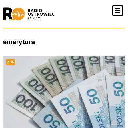
emerytura
ZUS