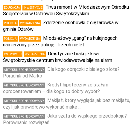
Trwa remont w Młodzieżowym Ośrodku
EDUKACJA
INWESTYCJE
Socjoterapii w Ostrowcu Świętokrzyskim
Zderzenie osobówki z ciężarówką w
POLICJA
WYDARZENIA
gminie Ożarów
Młodzieżowy „gang” na hulajnogach
POLICJA
WYDARZENIA
namierzony przez policję. Trzech nielet …
Drastycznie brakuje krwi.
OSTROWIEC
WYDARZENIA
Świętokrzyskie centrum krwiodawstwa bije na alarm
Dla kogo obrączki z białego złota?
ARTYKUŁ SPONSOROWANY
Poradnik od Marko
Kredyt hipoteczny ze stałym
ARTYKUŁ SPONSOROWANY
oprocentowaniem – dla kogo to dobry wybór?
Makijaż, który wygląda jak bez makijażu,
ARTYKUŁ SPONSOROWANY
czyli jak prawidłowo wykonać make …
Jaka szafa do wąskiego przedpokoju?
ARTYKUŁ SPONSOROWANY
Porównanie rozwiązań