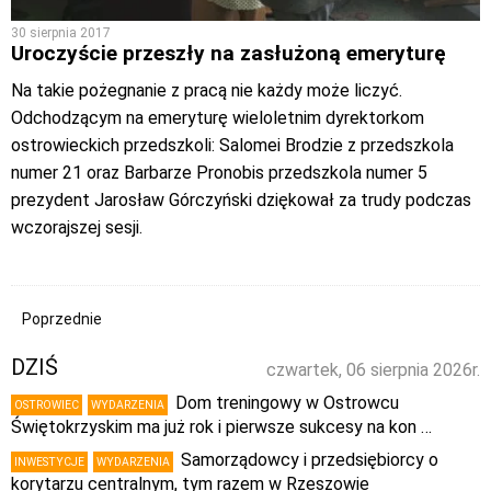
30 sierpnia 2017
Uroczyście przeszły na zasłużoną emeryturę
Na takie pożegnanie z pracą nie każdy może liczyć.
Odchodzącym na emeryturę wieloletnim dyrektorkom
ostrowieckich przedszkoli: Salomei Brodzie z przedszkola
numer 21 oraz Barbarze Pronobis przedszkola numer 5
prezydent Jarosław Górczyński dziękował za trudy podczas
wczorajszej sesji.
Poprzednie
DZIŚ
czwartek, 06 sierpnia 2026r.
Dom treningowy w Ostrowcu
OSTROWIEC
WYDARZENIA
Świętokrzyskim ma już rok i pierwsze sukcesy na kon …
Samorządowcy i przedsiębiorcy o
INWESTYCJE
WYDARZENIA
korytarzu centralnym, tym razem w Rzeszowie