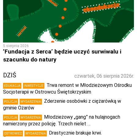
5 sierpnia 2026
’Fundacja z Serca’ będzie uczyć surwiwalu i
szacunku do natury
DZIŚ
czwartek, 06 sierpnia 2026r.
Trwa remont w Młodzieżowym Ośrodku
EDUKACJA
INWESTYCJE
Socjoterapii w Ostrowcu Świętokrzyskim
Zderzenie osobówki z ciężarówką w
POLICJA
WYDARZENIA
gminie Ożarów
Młodzieżowy „gang” na hulajnogach
POLICJA
WYDARZENIA
namierzony przez policję. Trzech nielet …
Drastycznie brakuje krwi.
OSTROWIEC
WYDARZENIA