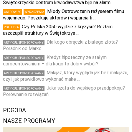
Świętokrzyskie centrum krwiodawstwa bije na alarm
Młody Ostrowczanin reżyserem filmu
OSTROWIEC
WYDARZENIA
wojennego. Poszukuje aktorów i wsparcia fi …
Czy Polska 2050 wyjdzie z kryzysu? Rozłam
POLITYKA
uszczuplił struktury w Świętokrzys …
Dla kogo obrączki z białego złota?
ARTYKUŁ SPONSOROWANY
Poradnik od Marko
Kredyt hipoteczny ze stałym
ARTYKUŁ SPONSOROWANY
oprocentowaniem – dla kogo to dobry wybór?
Makijaż, który wygląda jak bez makijażu,
ARTYKUŁ SPONSOROWANY
czyli jak prawidłowo wykonać make …
Jaka szafa do wąskiego przedpokoju?
ARTYKUŁ SPONSOROWANY
Porównanie rozwiązań
POGODA
NASZE PROGRAMY