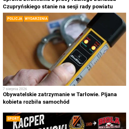
Czupryńskiego stanie na sesji rady powiatu
POLICJA
WYDARZENIA
7 sierpnia 2026
Obywatelskie zatrzymanie w Tarłowie. PIjana
kobieta rozbiła samochód
SPORT