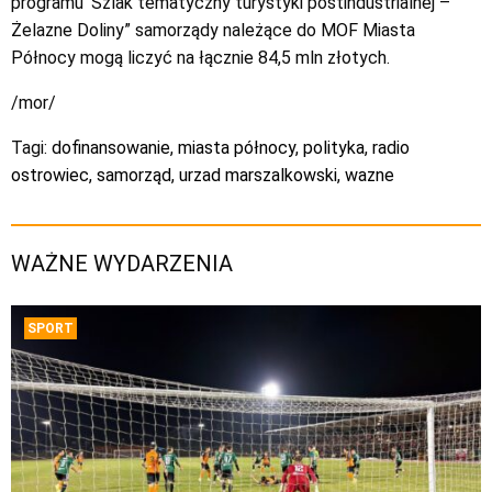
programu 'Szlak tematyczny turystyki postindustrialnej –
Żelazne Doliny” samorządy należące do MOF Miasta
Północy mogą liczyć na łącznie 84,5 mln złotych.
/mor/
Tagi:
dofinansowanie
,
miasta północy
,
polityka
,
radio
ostrowiec
,
samorząd
,
urzad marszalkowski
,
wazne
WAŻNE WYDARZENIA
SPORT