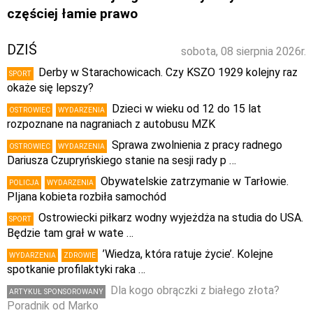
częściej łamie prawo
DZIŚ
sobota, 08 sierpnia 2026r.
Derby w Starachowicach. Czy KSZO 1929 kolejny raz
SPORT
okaże się lepszy?
Dzieci w wieku od 12 do 15 lat
OSTROWIEC
WYDARZENIA
rozpoznane na nagraniach z autobusu MZK
Sprawa zwolnienia z pracy radnego
OSTROWIEC
WYDARZENIA
Dariusza Czupryńskiego stanie na sesji rady p …
Obywatelskie zatrzymanie w Tarłowie.
POLICJA
WYDARZENIA
PIjana kobieta rozbiła samochód
Ostrowiecki piłkarz wodny wyjeżdża na studia do USA.
SPORT
Będzie tam grał w wate …
’Wiedza, która ratuje życie’. Kolejne
WYDARZENIA
ZDROWIE
spotkanie profilaktyki raka …
Dla kogo obrączki z białego złota?
ARTYKUŁ SPONSOROWANY
Poradnik od Marko