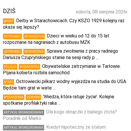
DZIŚ
sobota, 08 sierpnia 2026r.
Derby w Starachowicach. Czy KSZO 1929 kolejny raz
SPORT
okaże się lepszy?
Dzieci w wieku od 12 do 15 lat
OSTROWIEC
WYDARZENIA
rozpoznane na nagraniach z autobusu MZK
Sprawa zwolnienia z pracy radnego
OSTROWIEC
WYDARZENIA
Dariusza Czupryńskiego stanie na sesji rady p …
Obywatelskie zatrzymanie w Tarłowie.
POLICJA
WYDARZENIA
PIjana kobieta rozbiła samochód
Ostrowiecki piłkarz wodny wyjeżdża na studia do USA.
SPORT
Będzie tam grał w wate …
’Wiedza, która ratuje życie’. Kolejne
WYDARZENIA
ZDROWIE
spotkanie profilaktyki raka …
Dla kogo obrączki z białego złota?
ARTYKUŁ SPONSOROWANY
Poradnik od Marko
Kredyt hipoteczny ze stałym
ARTYKUŁ SPONSOROWANY