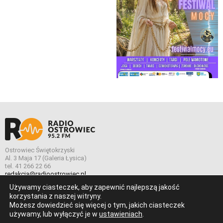
Ostrowiec Świętokrzyski
Al. 3 Maja 17 (Galeria Łysica)
tel. 41 266 22 66
redakcja@radioostrowiec.pl
Używamy ciasteczek, aby zapewnić najlepszą jakość
korzystania z naszej witryny.
Możesz dowiedzieć się więcej o tym, jakich ciasteczek
© Wszelkie prawa zastrzeżone. Radio Ostrowiec 2026 Radio
używamy, lub wyłączyć je w
ustawieniach
.
Ostrowiec.
Stworzone z
w
pogstudio.pl