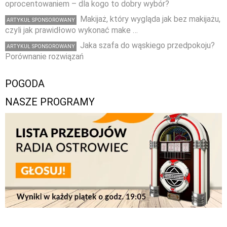
oprocentowaniem – dla kogo to dobry wybór?
Makijaż, który wygląda jak bez makijażu,
ARTYKUŁ SPONSOROWANY
czyli jak prawidłowo wykonać make …
Jaka szafa do wąskiego przedpokoju?
ARTYKUŁ SPONSOROWANY
Porównanie rozwiązań
POGODA
NASZE PROGRAMY