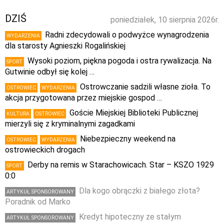
DZIŚ
poniedziałek, 10 sierpnia 2026r.
Radni zdecydowali o podwyżce wynagrodzenia
WYDARZENIA
dla starosty Agnieszki Rogalińskiej
Wysoki poziom, piękna pogoda i ostra rywalizacja. Na
SPORT
Gutwinie odbył się kolej …
Ostrowczanie sadzili własne zioła. To
OSTROWIEC
WYDARZENIA
akcja przygotowana przez miejskie gospod …
Goście Miejskiej Biblioteki Publicznej
KULTURA
OSTROWIEC
mierzyli się z kryminalnymi zagadkami
Niebezpieczny weekend na
OSTROWIEC
WYDARZENIA
ostrowieckich drogach
Derby na remis w Starachowicach. Star – KSZO 1929
SPORT
0:0
Dla kogo obrączki z białego złota?
ARTYKUŁ SPONSOROWANY
Poradnik od Marko
Kredyt hipoteczny ze stałym
ARTYKUŁ SPONSOROWANY