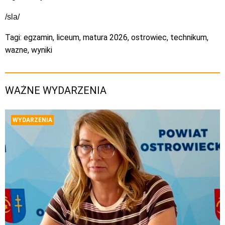
/sla/
Tagi:
egzamin
,
liceum
,
matura 2026
,
ostrowiec
,
technikum
,
wazne
,
wyniki
WAŻNE WYDARZENIA
WYDARZENIA