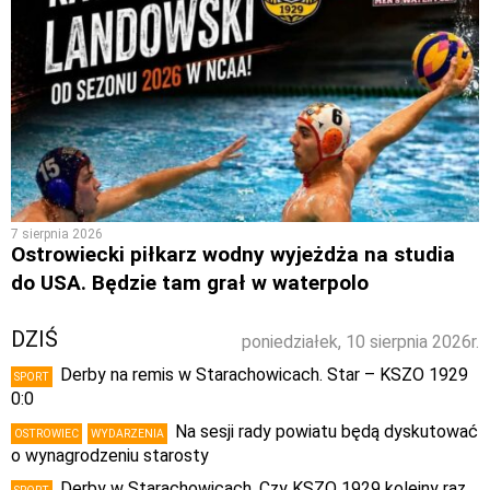
7 sierpnia 2026
Ostrowiecki piłkarz wodny wyjeżdża na studia
do USA. Będzie tam grał w waterpolo
DZIŚ
poniedziałek, 10 sierpnia 2026r.
Derby na remis w Starachowicach. Star – KSZO 1929
SPORT
0:0
Na sesji rady powiatu będą dyskutować
OSTROWIEC
WYDARZENIA
o wynagrodzeniu starosty
Derby w Starachowicach. Czy KSZO 1929 kolejny raz