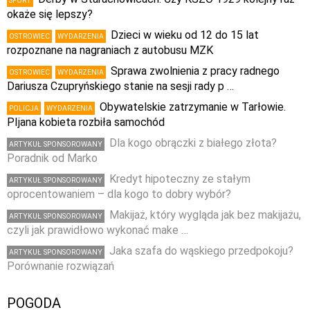
SPORT
okaże się lepszy?
Dzieci w wieku od 12 do 15 lat
OSTROWIEC
WYDARZENIA
rozpoznane na nagraniach z autobusu MZK
Sprawa zwolnienia z pracy radnego
OSTROWIEC
WYDARZENIA
Dariusza Czupryńskiego stanie na sesji rady p …
Obywatelskie zatrzymanie w Tarłowie.
POLICJA
WYDARZENIA
PIjana kobieta rozbiła samochód
Dla kogo obrączki z białego złota?
ARTYKUŁ SPONSOROWANY
Poradnik od Marko
Kredyt hipoteczny ze stałym
ARTYKUŁ SPONSOROWANY
oprocentowaniem – dla kogo to dobry wybór?
Makijaż, który wygląda jak bez makijażu,
ARTYKUŁ SPONSOROWANY
czyli jak prawidłowo wykonać make …
Jaka szafa do wąskiego przedpokoju?
ARTYKUŁ SPONSOROWANY
Porównanie rozwiązań
POGODA