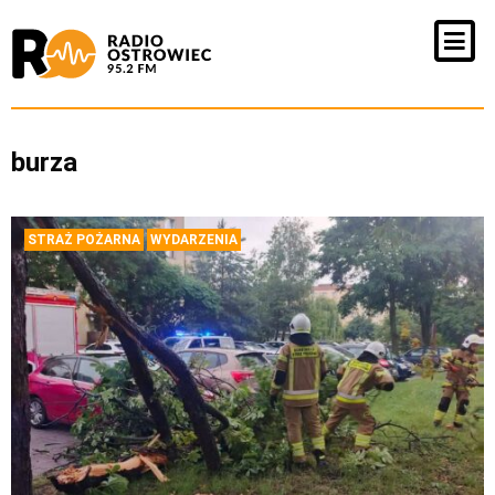
burza
STRAŻ POŻARNA
WYDARZENIA