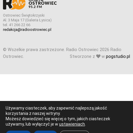
Ostrowiec Świętokrzyski
Al. 3 Maja 17 (Galeria Łysica)
tel. 41 266 22 66
redakcja@radioostrowiec.pl
© Wszelkie prawa zastrzeżone. Radio Ostrowiec 2026 Radio
Ostrowiec.
Stworzone z
w
pogstudio.pl
Używamy ciasteczek, aby zapewnić najlepszą jakość
korzystania z naszej witryny.
Możesz dowiedzieć się więcej o tym, jakich ciasteczek
używamy, lub wyłączyć je w
ustawieniach
.