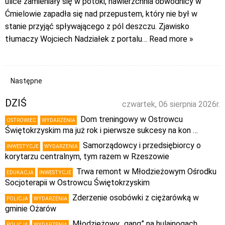
ulice zamieniały się w potoki, nawierzchnia obwodnicy w
Ćmielowie zapadła się nad przepustem, który nie był w
stanie przyjąć spływającego z pól deszczu. Zjawisko
tłumaczy Wojciech Nadziałek z portalu
… Read more »
Następne
DZIŚ
czwartek, 06 sierpnia 2026r.
Dom treningowy w Ostrowcu
OSTROWIEC
WYDARZENIA
Świętokrzyskim ma już rok i pierwsze sukcesy na kon …
Samorządowcy i przedsiębiorcy o
INWESTYCJE
WYDARZENIA
korytarzu centralnym, tym razem w Rzeszowie
Trwa remont w Młodzieżowym Ośrodku
EDUKACJA
INWESTYCJE
Socjoterapii w Ostrowcu Świętokrzyskim
Zderzenie osobówki z ciężarówką w
POLICJA
WYDARZENIA
gminie Ożarów
Młodzieżowy „gang” na hulajnogach
POLICJA
WYDARZENIA