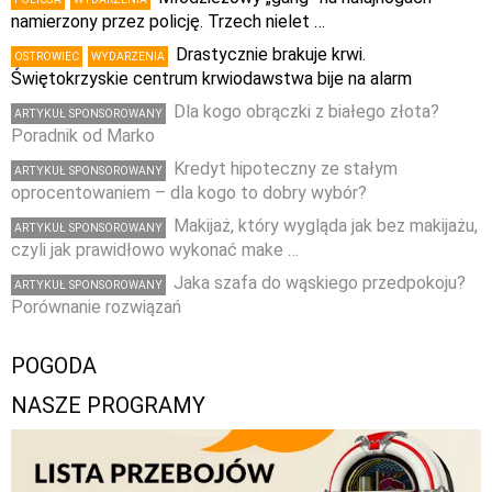
namierzony przez policję. Trzech nielet …
Drastycznie brakuje krwi.
OSTROWIEC
WYDARZENIA
Świętokrzyskie centrum krwiodawstwa bije na alarm
Dla kogo obrączki z białego złota?
ARTYKUŁ SPONSOROWANY
Poradnik od Marko
Kredyt hipoteczny ze stałym
ARTYKUŁ SPONSOROWANY
oprocentowaniem – dla kogo to dobry wybór?
Makijaż, który wygląda jak bez makijażu,
ARTYKUŁ SPONSOROWANY
czyli jak prawidłowo wykonać make …
Jaka szafa do wąskiego przedpokoju?
ARTYKUŁ SPONSOROWANY
Porównanie rozwiązań
POGODA
NASZE PROGRAMY