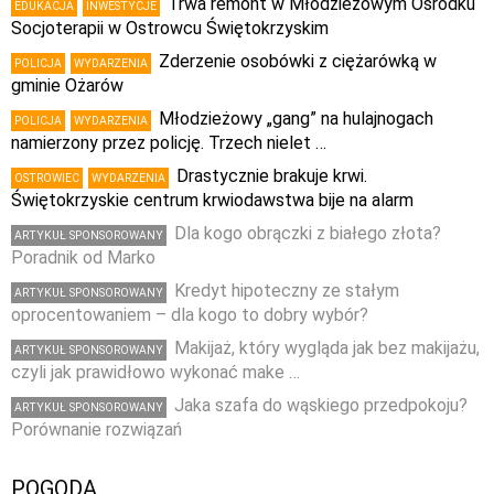
Trwa remont w Młodzieżowym Ośrodku
EDUKACJA
INWESTYCJE
Socjoterapii w Ostrowcu Świętokrzyskim
Zderzenie osobówki z ciężarówką w
POLICJA
WYDARZENIA
gminie Ożarów
Młodzieżowy „gang” na hulajnogach
POLICJA
WYDARZENIA
namierzony przez policję. Trzech nielet …
Drastycznie brakuje krwi.
OSTROWIEC
WYDARZENIA
Świętokrzyskie centrum krwiodawstwa bije na alarm
Dla kogo obrączki z białego złota?
ARTYKUŁ SPONSOROWANY
Poradnik od Marko
Kredyt hipoteczny ze stałym
ARTYKUŁ SPONSOROWANY
oprocentowaniem – dla kogo to dobry wybór?
Makijaż, który wygląda jak bez makijażu,
ARTYKUŁ SPONSOROWANY
czyli jak prawidłowo wykonać make …
Jaka szafa do wąskiego przedpokoju?
ARTYKUŁ SPONSOROWANY
Porównanie rozwiązań
POGODA