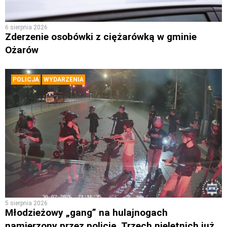
6 sierpnia 2026
Zderzenie osobówki z ciężarówką w gminie
Ożarów
POLICJA
WYDARZENIA
5 sierpnia 2026
Młodzieżowy „gang” na hulajnogach
namierzony przez policję. Trzech nieletnich już