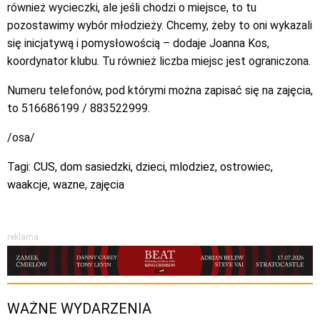
również wycieczki, ale jeśli chodzi o miejsce, to tu
pozostawimy wybór młodzieży. Chcemy, żeby to oni wykazali
się inicjatywą i pomysłowością – dodaje Joanna Kos,
koordynator klubu. Tu również liczba miejsc jest ograniczona.
Numeru telefonów, pod którymi można zapisać się na zajęcia,
to 516686199 / 883522999.
/osa/
Tagi:
CUS
,
dom sasiedzki
,
dzieci
,
mlodziez
,
ostrowiec
,
waakcje
,
wazne
,
zajęcia
reklama
WAŻNE WYDARZENIA