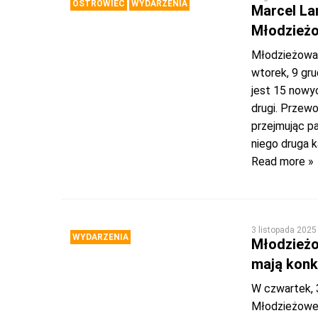
OSTROWIEC
WYDARZENIA
Marcel La
Młodzieżo
Młodzieżowa 
wtorek, 9 gru
jest 15 nowyc
drugi. Przew
przejmując p
niego druga 
Read more »
3 listopada 2025
WYDARZENIA
Młodzieżo
mają konk
W czwartek, 3
Młodzieżowej