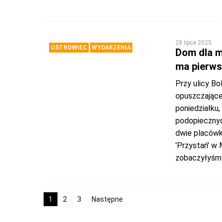
28 lipca 2025
OSTROWIEC
WYDARZENIA
Dom dla m
ma pierws
Przy ulicy B
opuszczające
poniedziałku,
podopiecznyc
dwie placówk
'Przystań’ w
zobaczyłyśmy
1
2
3
Następne