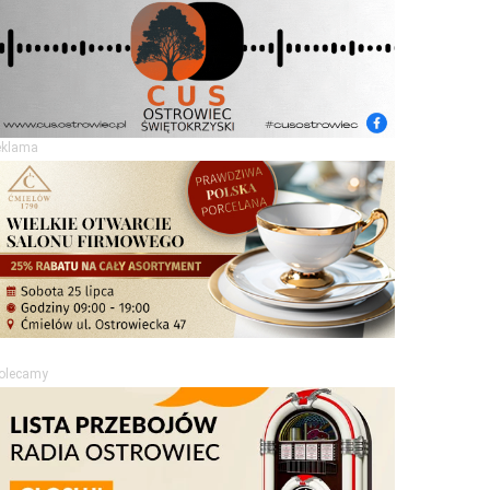
eklama
olecamy