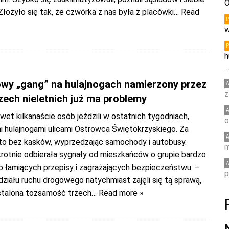
O
łożyło się tak, że czwórka z nas była z placówki
… Read
w
h
wy „gang” na hulajnogach namierzony przez
z
rzech nieletnich już ma problemy
awet kilkanaście osób jeździli w ostatnich tygodniach,
o
i hulajnogami ulicami Ostrowca Świętokrzyskiego. Za
to bez kasków, wyprzedzając samochody i autobusy.
m
krotnie odbierała sygnały od mieszkańców o grupie bardzo
 łamiących przepisy i zagrażających bezpieczeństwu. –
p
działu ruchu drogowego natychmiast zajęli się tą sprawą,
ustalona tożsamość trzech
… Read more »