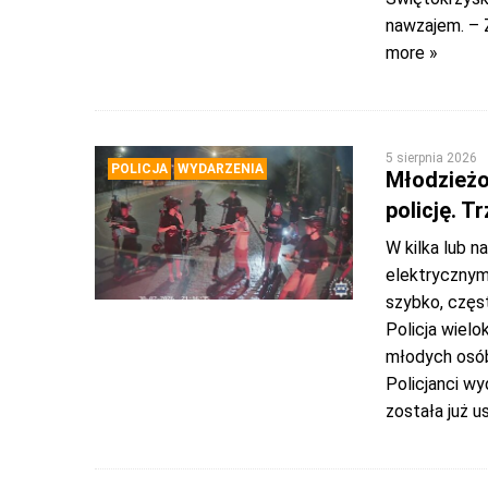
nawzajem. – Z
more »
5 sierpnia 2026
POLICJA
WYDARZENIA
Młodzieżo
policję. T
W kilka lub n
elektrycznym
szybko, częs
Policja wielo
młodych osób
Policjanci wy
została już 