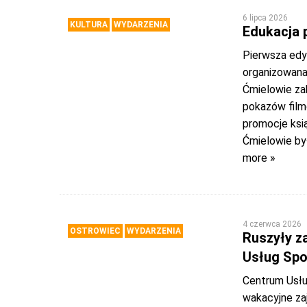
6 lipca 2026
KULTURA
WYDARZENIA
Edukacja 
Pierwsza edy
organizowana
Ćmielowie za
pokazów film
promocje ksi
Ćmielowie był
more »
4 czerwca 2026
OSTROWIEC
WYDARZENIA
Ruszyły z
Usług Spo
Centrum Usłu
wakacyjne zaj