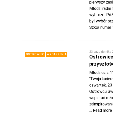
pierwszy zas
Młodzi radni 
wyborze. Późn
był wybór pr
Szkół numer 
23 października
OSTROWIEC
WYDARZENIA
Ostrowiec
przyszłośc
Młodzież z 11
'Twoja karier
czwartek, 23
Ostrowcu Świ
wspierać mło
zainspirowan
… Read more 