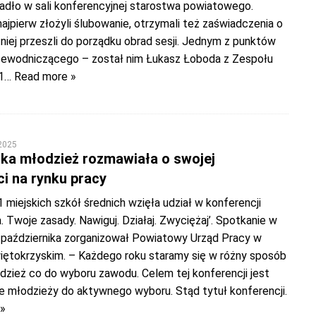
iadło w sali konferencyjnej starostwa powiatowego.
najpierw złożyli ślubowanie, otrzymali też zaświadczenia o
iej przeszli do porządku obrad sesji. Jednym z punktów
zewodniczącego – został nim Łukasz Łoboda z Zespołu
1
… Read more »
 2025
ka młodzież rozmawiała o swojej
i na rynku pracy
 miejskich szkół średnich wzięła udział w konferencji
a. Twoje zasady. Nawiguj. Działaj. Zwyciężaj’. Spotkanie w
 października zorganizował Powiatowy Urząd Pracy w
ętokrzyskim. – Każdego roku staramy się w różny sposób
dzież co do wyboru zawodu. Celem tej konferencji jest
ie młodzieży do aktywnego wyboru. Stąd tytuł konferencji.
»