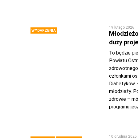
19 lutego 2026
WYDARZENIA
Młodzieżo
duży proj
To będzie pi
Powiatu Ostr
zdrowotnego 
członkami os
Diabetyków. 
młodzieży. P
zdrowie – mó
programu jes
10 grudnia 2025