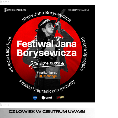
eklama
eklama