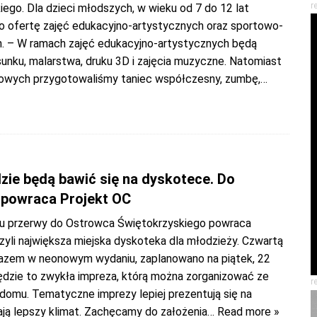
r
ego. Dla dzieci młodszych, w wieku od 7 do 12 lat
 ofertę zajęć edukacyjno-artystycznych oraz sportowo-
h. – W ramach zajęć edukacyjno-artystycznych będą
unku, malarstwa, druku 3D i zajęcia muzyczne. Natomiast
towych przygotowaliśmy taniec współczesny, zumbę,
…
dzie będą bawić się na dyskotece. Do
powraca Projekt OC
u przerwy do Ostrowca Świętokrzyskiego powraca
zyli największa miejska dyskoteka dla młodzieży. Czwartą
razem w neonowym wydaniu, zaplanowano na piątek, 22
będzie to zwykła impreza, którą można zorganizować ze
r
domu. Tematyczne imprezy lepiej prezentują się na
ają lepszy klimat. Zachęcamy do założenia
… Read more »