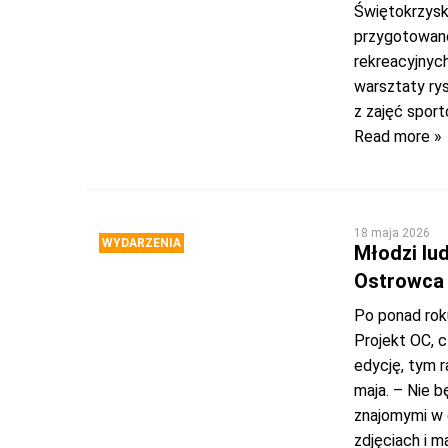
Świętokrzyski
przygotowano
rekreacyjnyc
warsztaty rys
z zajęć spor
Read more »
18 maja 2026
WYDARZENIA
Młodzi lu
Ostrowca 
Po ponad rok
Projekt OC, c
edycję, tym 
maja. – Nie 
znajomymi w 
zdjęciach i m