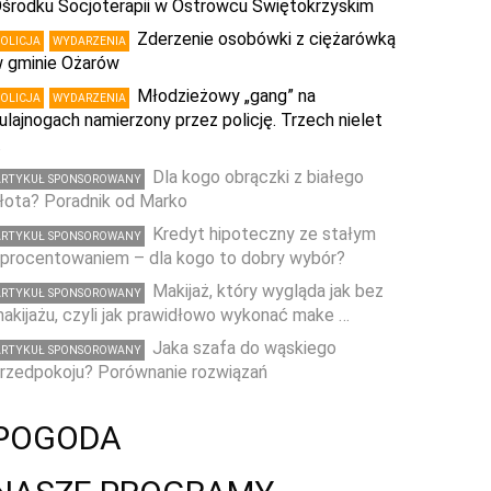
środku Socjoterapii w Ostrowcu Świętokrzyskim
Zderzenie osobówki z ciężarówką
POLICJA
WYDARZENIA
 gminie Ożarów
Młodzieżowy „gang” na
POLICJA
WYDARZENIA
ulajnogach namierzony przez policję. Trzech nielet
…
Dla kogo obrączki z białego
ARTYKUŁ SPONSOROWANY
łota? Poradnik od Marko
Kredyt hipoteczny ze stałym
ARTYKUŁ SPONSOROWANY
procentowaniem – dla kogo to dobry wybór?
Makijaż, który wygląda jak bez
ARTYKUŁ SPONSOROWANY
akijażu, czyli jak prawidłowo wykonać make …
Jaka szafa do wąskiego
ARTYKUŁ SPONSOROWANY
rzedpokoju? Porównanie rozwiązań
POGODA