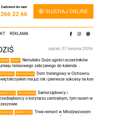
Zadzwoń do nas!
SŁUCHAJ ONLINE
1 266 22 66
AKT
REKLAMA
DZIŚ
piątek, 07 sierpnia 2026r.
Nietulisko Duże ugości uczestników
KUNÓW
SPORT
urnieju tenisowego zaliczanego do kalenda …
Dom treningowy w Ostrowcu
OSTROWIEC
WYDARZENIA
więtokrzyskim ma już rok i pierwsze sukcesy na kon
…
Samorządowcy i
INWESTYCJE
WYDARZENIA
rzedsiębiorcy o korytarzu centralnym, tym razem w
zeszowie
Trwa remont w Młodzieżowym
EDUKACJA
INWESTYCJE