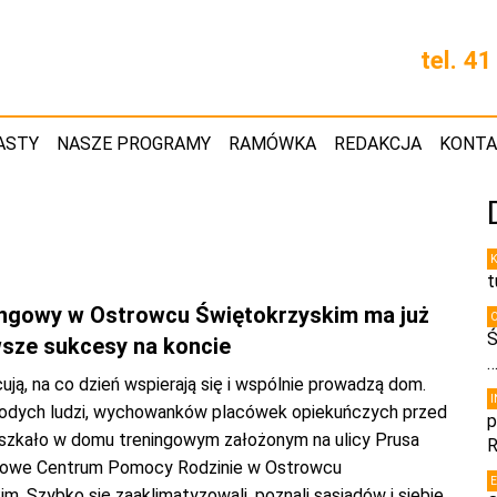
tel. 4
ASTY
NASZE PROGRAMY
RAMÓWKA
REDAKCJA
KONT
t
ngowy w Ostrowcu Świętokrzyskim ma już
Ś
rwsze sukcesy na koncie
cują, na co dzień wspierają się i wspólnie prowadzą dom.
odych ludzi, wychowanków placówek opiekuńczych przed
p
szkało w domu treningowym założonym na ulicy Prusa
R
towe Centrum Pomocy Rodzinie w Ostrowcu
m. Szybko się zaaklimatyzowali, poznali sąsiadów i siebie