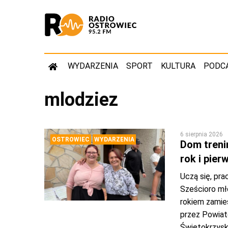
WYDARZENIA
SPORT
KULTURA
PODC
mlodziez
6 sierpnia 2026
OSTROWIEC
WYDARZENIA
Dom treni
rok i pie
Uczą się, pra
Sześcioro mł
rokiem zamie
przez Powia
Świętokrzyski