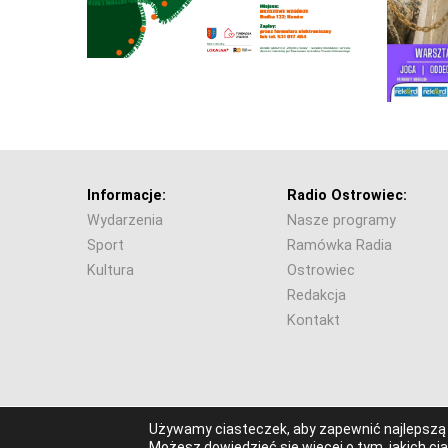
Informacje:
Radio Ostrowiec:
Wydarzenia
Nasze programy
Sport
Ramówka Radia
Kultura
Ostrowiec
Redakcja
Kontakt
© Wszelkie prawa zastrzeżone. Radio Ostrowiec 202
Używamy ciasteczek, aby zapewnić najlepszą j
Możesz dowiedzieć się więcej o tym, jakich c