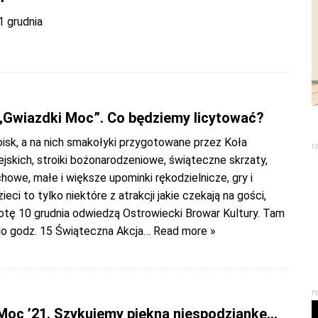
1 grudnia
„Gwiazdki Moc”. Co będziemy licytować?
isk, a na nich smakołyki przygotowane przez Koła
r
skich, stroiki bożonarodzeniowe, świąteczne skrzaty,
owe, małe i większe upominki rękodzielnicze, gry i
eci to tylko niektóre z atrakcji jakie czekają na gości,
otę 10 grudnia odwiedzą Ostrowiecki Browar Kultury. Tam
do godz. 15 Świąteczna Akcja
… Read more »
r
Moc ’21. Szykujemy piękną niespodziankę…