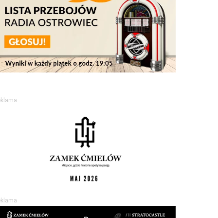
eklama
eklama