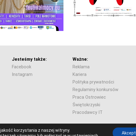
Jesteśmy także:
Ważne:
Facebook
Reklama
Instagram
Kariera
Polityka prywatności
Regulaminy konkursów
Praca Ostrowiec
Świętokrzyski
Pracodawcy IT
6 Radio Ostrowiec.
akość korzystania z naszej witryny.
Akcept
iasteczek używamy, lub wyłączyć je w
ustawieniach
.