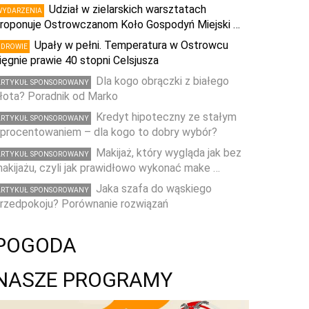
Udział w zielarskich warsztatach
WYDARZENIA
roponuje Ostrowczanom Koło Gospodyń Miejski …
Upały w pełni. Temperatura w Ostrowcu
ZDROWIE
ięgnie prawie 40 stopni Celsjusza
Dla kogo obrączki z białego
ARTYKUŁ SPONSOROWANY
łota? Poradnik od Marko
Kredyt hipoteczny ze stałym
ARTYKUŁ SPONSOROWANY
procentowaniem – dla kogo to dobry wybór?
Makijaż, który wygląda jak bez
ARTYKUŁ SPONSOROWANY
akijażu, czyli jak prawidłowo wykonać make …
Jaka szafa do wąskiego
ARTYKUŁ SPONSOROWANY
rzedpokoju? Porównanie rozwiązań
POGODA
NASZE PROGRAMY