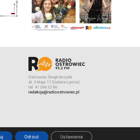
Ostrowiec Świętokrzyski
Al. 3 Maja 17 (Galeria Łysica)
tel. 41 266 22 66
redakcja@radioostrowiec.pl
Stworzone z
w
pogstudio.pl
uj
Odrzuć
Ustawienia