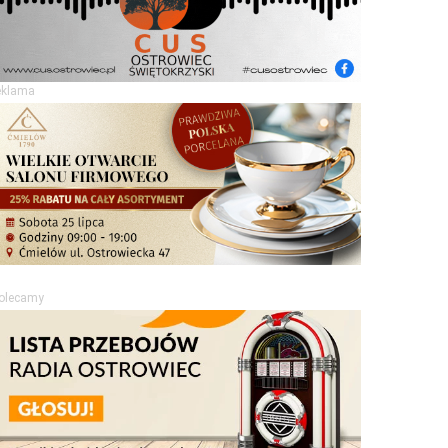
eklama
olecamy