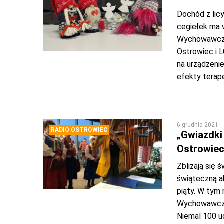
Dochód z lic
cegiełek ma 
Wychowawczy 
Ostrowiec i 
na urządzenie
efekty terape
6 grudnia 2021
RADIO OSTROWIEC
„Gwiazdki
Ostrowiec
Zbliżają się 
świąteczną a
piąty. W tym
Wychowawczy,
Niemal 100 u