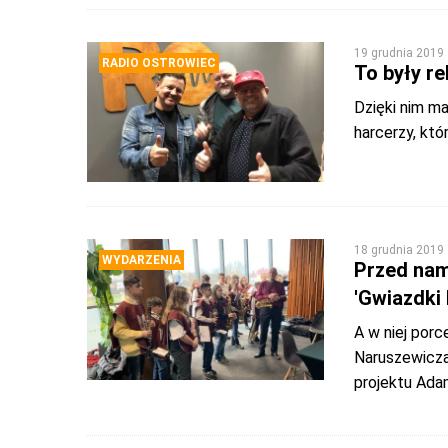
19 grudnia 2019
RADIO OSTROWIEC
To były re
Dzięki nim ma
harcerzy, któ
18 grudnia 2019
WYDARZENIA
Przed nami
'Gwiazdki
A w niej porc
Naruszewicza 
projektu Ada