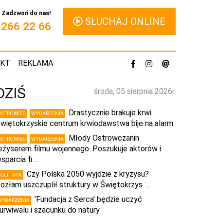
Zadzwoń do nas!
SŁUCHAJ ONLINE
1 266 22 66
AKT
REKLAMA
DZIŚ
środa, 05 sierpnia 2026r.
Drastycznie brakuje krwi.
OSTROWIEC
WYDARZENIA
więtokrzyskie centrum krwiodawstwa bije na alarm
Młody Ostrowczanin
OSTROWIEC
WYDARZENIA
eżyserem filmu wojennego. Poszukuje aktorów i
sparcia fi …
Czy Polska 2050 wyjdzie z kryzysu?
POLITYKA
ozłam uszczuplił struktury w Świętokrzys …
’Fundacja z Serca’ będzie uczyć
WYDARZENIA
urwiwalu i szacunku do natury