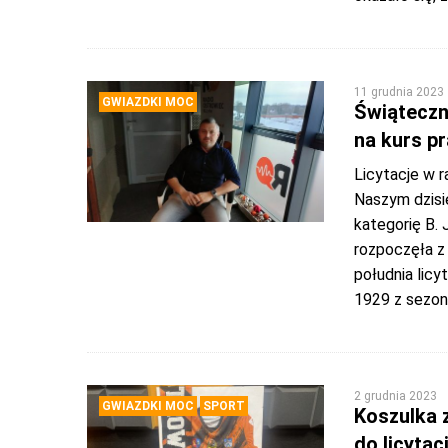
11 grudnia 2023
GWIAZDKI MOC
Świąteczn
na kurs p
Licytacje w r
Naszym dzisi
kategorię B. 
rozpoczęła z
południa lic
1929 z sezon
2 grudnia 2023
GWIAZDKI MOC
SPORT
Koszulka z
do licytacj