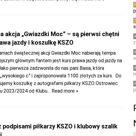
p
s
a akcja „Gwiazdki Moc” – są pierwsi chętni
rawa jazdy i koszulkę KSZO
z
amach świątecznej akcji Gwiazdki Moc nabierają tempa.
o
ejszym głównym fantem jest kurs prawa jazdy od jazdy na
Jako pierwsza zadzwoniła do nas pani Basia, która
m
 „wysokiego c” i zaproponowała 1100 złotych za kurs. Do
ytujemy koszulkę z autografami piłkarzy KSZO Ostrowiec
p
u 2023/2024 od Klubu
… Read more »
 podpisami piłkarzy KSZO i klubowy szalik
i