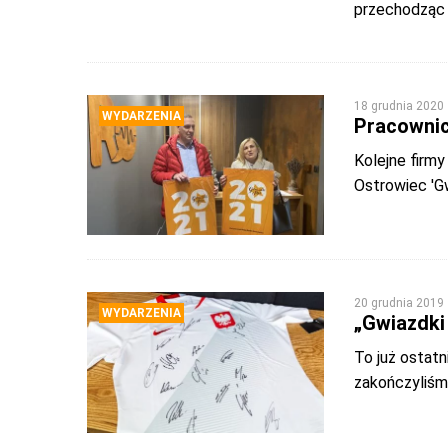
przechodząc 
18 grudnia 2020
WYDARZENIA
Pracownic
Kolejne firmy
Ostrowiec 'G
20 grudnia 2019
WYDARZENIA
„Gwiazdki 
To już ostatn
zakończyliśm