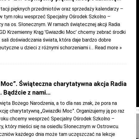
ytacji pięknych przedmiotów oraz sprzedaży kalendarzy –
w tym roku wesprzeć Specjalny Ośrodek Szkolno –
na os. Słonecznym. W ramach świątecznej akcji Radia
LGD Krzemienny Krąg 'Gwiazdki Moc’ chcemy zebrać środki
 sali doświadczania świata, która daje bardzo dobre
utyczne u dzieci z różnymi schorzeniami i
… Read more »
 Moc”. Świąteczna charytatywna akcja Radia
. Bądźcie z nami…
święta Bożego Narodzenia, a to dla nas znak, że pora na
r
kcję charytatywną „Gwiazdki Moc”. Organizujemy ją po raz
 roku chcemy wesprzeć Specjalny Ośrodek Szkolno –
 który mieści się na osiedlu Słonecznym w Ostrowcu.
czniów każdego dnia może tam uczęszczać na lekcje