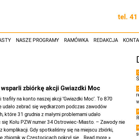
tel. 4
ASTY
NASZE PROGRAMY
RAMÓWKA
REDAKCJA
KONT
Ś
wsparli zbiórkę akcji Gwiazdki Moc
r
i trafiły na konto naszej akcji 'Gwiazdki Moc’. To 870
w
re udało zebrać się wędkarzom podczas zawodów
h, które 31 grudnia z małymi problemami udało
R
 się Kołu PZW numer 34 Ostrowiec-Miasto. – Zawody nie
z komplikacji. Gdy spotkaliśmy się na miejscu zbiórki,
s
że zbiornik w Częstocicach pokrył się
… Read more »