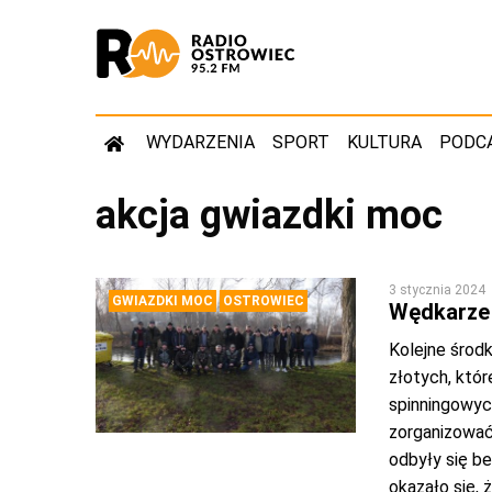
WYDARZENIA
SPORT
KULTURA
PODC
akcja gwiazdki moc
3 stycznia 2024
GWIAZDKI MOC
OSTROWIEC
Wędkarze 
Kolejne środk
złotych, któ
spinningowyc
zorganizować
odbyły się be
okazało się, 