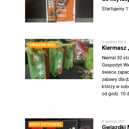
Startujemy 1
9 grudnia 2022
GWIAZDKI MOC
Kiermasz 
Niemal 30 sto
Gospodyń Wiej
świece zapach
zabawy dla dzi
którzy w sob
od godz. 10 
8 grudnia 2021
RADIO OSTROWIEC
Gwiazdki 