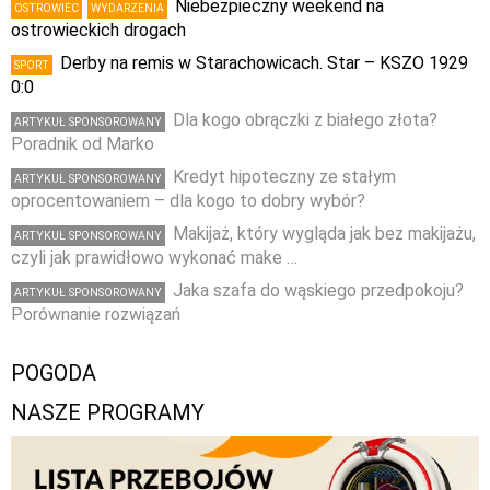
Niebezpieczny weekend na
OSTROWIEC
WYDARZENIA
ostrowieckich drogach
Derby na remis w Starachowicach. Star – KSZO 1929
SPORT
0:0
Dla kogo obrączki z białego złota?
ARTYKUŁ SPONSOROWANY
Poradnik od Marko
Kredyt hipoteczny ze stałym
ARTYKUŁ SPONSOROWANY
oprocentowaniem – dla kogo to dobry wybór?
Makijaż, który wygląda jak bez makijażu,
ARTYKUŁ SPONSOROWANY
czyli jak prawidłowo wykonać make …
Jaka szafa do wąskiego przedpokoju?
ARTYKUŁ SPONSOROWANY
Porównanie rozwiązań
POGODA
NASZE PROGRAMY