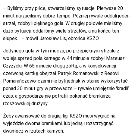
– Byliśmy przy piłce, stwarzaliśmy sytuacje. Pierwsze 20
minut narzuciliśmy dobre tempo. Później rywale oddali jeden
strzał, zdobyli pięknego gola. W drugiej połowie mieliśmy
dużo sytuacji, oddaliśmy wiele strzałów, a na końcu ten
słupek… – mówił Jarosław Lis, obrońca KSZO.
Jedynego gola w tym meczu, po przepięknym strzale z
woleja sprzed pola karnego w 44 minucie zdobył Mateusz
Czyżycki. W 65 minucie drugą żółtą, a w konsekwencji
czerwoną kartkę obejrzał Patryk Romanowski z Resovii.
Pomarańczowo-czarni nie byli jednak w stanie wykorzystać
ponad 30 minut gry w przewadze – rywale umiejętnie 'kradli’
czas, a gospodarze nie potrafili pokonać bramkarza
rzeszowskiej drużyny.
Żeby awansować do drugiej ligi KSZO musi wygrać na
wyjeździe dwoma bramkami, lub jedną i rozstrzygnąć
dwumecz w rzutach karnych.