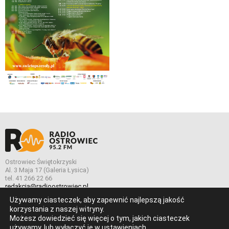
Ostrowiec Świętokrzyski
Al. 3 Maja 17 (Galeria Łysica)
tel. 41 266 22 66
redakcja@radioostrowiec.pl
Używamy ciasteczek, aby zapewnić najlepszą jakość
korzystania z naszej witryny.
Możesz dowiedzieć się więcej o tym, jakich ciasteczek
© Wszelkie prawa zastrzeżone. Radio Ostrowiec 2026 Radio
używamy, lub wyłączyć je w
ustawieniach
.