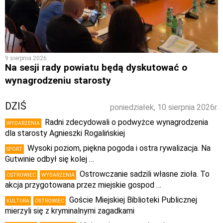
9 sierpnia 2026
Na sesji rady powiatu będą dyskutować o
wynagrodzeniu starosty
DZIŚ
poniedziałek, 10 sierpnia 2026r.
Radni zdecydowali o podwyżce wynagrodzenia
WYDARZENIA
dla starosty Agnieszki Rogalińskiej
Wysoki poziom, piękna pogoda i ostra rywalizacja. Na
SPORT
Gutwinie odbył się kolej …
Ostrowczanie sadzili własne zioła. To
OSTROWIEC
WYDARZENIA
akcja przygotowana przez miejskie gospod …
Goście Miejskiej Biblioteki Publicznej
KULTURA
OSTROWIEC
mierzyli się z kryminalnymi zagadkami