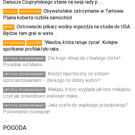
Dariusza Czupryńskiego stanie na sesji rady p …
Obywatelskie zatrzymanie w Tarłowie.
POLICJA
WYDARZENIA
PIjana kobieta rozbiła samochód
Ostrowiecki piłkarz wodny wyjeżdża na studia do USA.
SPORT
Będzie tam grał w wate …
’Wiedza, która ratuje życie’. Kolejne
WYDARZENIA
ZDROWIE
spotkanie profilaktyki raka …
Dla kogo obrączki z białego złota?
ARTYKUŁ SPONSOROWANY
Poradnik od Marko
Kredyt hipoteczny ze stałym
ARTYKUŁ SPONSOROWANY
oprocentowaniem – dla kogo to dobry wybór?
Makijaż, który wygląda jak bez makijażu,
ARTYKUŁ SPONSOROWANY
czyli jak prawidłowo wykonać make …
Jaka szafa do wąskiego przedpokoju?
ARTYKUŁ SPONSOROWANY
Porównanie rozwiązań
POGODA