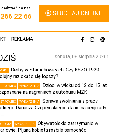
Zadzwoń do nas!
SŁUCHAJ ONLINE
1 266 22 66
AKT
REKLAMA
DZIŚ
sobota, 08 sierpnia 2026r.
Derby w Starachowicach. Czy KSZO 1929
SPORT
olejny raz okaże się lepszy?
Dzieci w wieku od 12 do 15 lat
OSTROWIEC
WYDARZENIA
ozpoznane na nagraniach z autobusu MZK
Sprawa zwolnienia z pracy
OSTROWIEC
WYDARZENIA
adnego Dariusza Czupryńskiego stanie na sesji rady
 …
Obywatelskie zatrzymanie w
POLICJA
WYDARZENIA
arłowie. PIjana kobieta rozbiła samochód