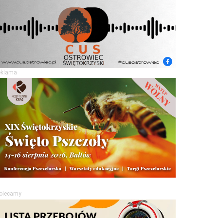
eklama
olecamy