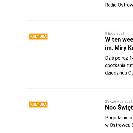
Radio Ostrow
9 lipca 2021
KULTURA
W ten wee
im. Miry K
Dziś po raz 1
spotkania z 
dziedzińcu O
25 czerwca 2021
KULTURA
Noc Święt
Pogoda nieco
w Ostrowcu Ś