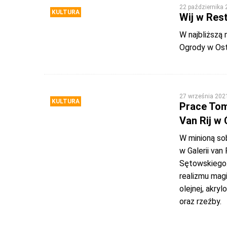
22 października
KULTURA
Wij w Res
W najbliższą 
Ogrody w Ost
27 września 202
KULTURA
Prace Tom
Van Rij w
W minioną so
w Galerii van
Sętowskiego. 
realizmu mag
olejnej, akry
oraz rzeźby.