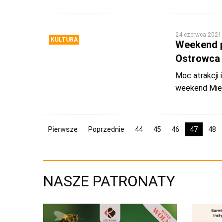
24 czerwca 2021
KULTURA
Weekend p
Ostrowca
Moc atrakcji
weekend Miej
Pierwsze
Poprzednie
44
45
46
47
48
NASZE PATRONATY