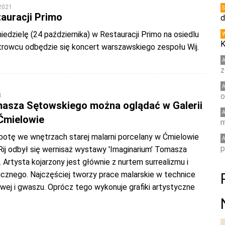
 2021
tauracji Primo
d
niedzielę (24 października) w Restauracji Primo na osiedlu
K
rowcu odbędzie się koncert warszawskiego zespołu Wij.
z
o
1
asza Sętowskiego można oglądać w Galerii
 Ćmielowie
m
botę we wnętrzach starej malarni porcelany w Ćmielowie
p
 Rij odbył się wernisaż wystawy 'Imaginarium’ Tomasza
Artysta kojarzony jest głównie z nurtem surrealizmu i
icznego. Najczęściej tworzy prace malarskie w technice
lowej i gwaszu. Oprócz tego wykonuje grafiki artystyczne