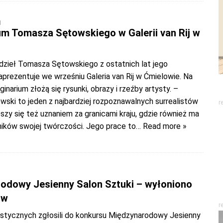
1
um Tomasza Sętowskiego w Galerii van Rij w
 dzieł Tomasza Sętowskiego z ostatnich lat jego
prezentuje we wrześniu Galeria van Rij w Ćmielowie. Na
narium złożą się rysunki, obrazy i rzeźby artysty. –
ski to jeden z najbardziej rozpoznawalnych surrealistów
r
szy się też uznaniem za granicami kraju, gdzie również ma
ników swojej twórczości. Jego prace to
… Read more »
odowy Jesienny Salon Sztuki – wyłoniono
ów
r
ystycznych zgłosili do konkursu Międzynarodowy Jesienny