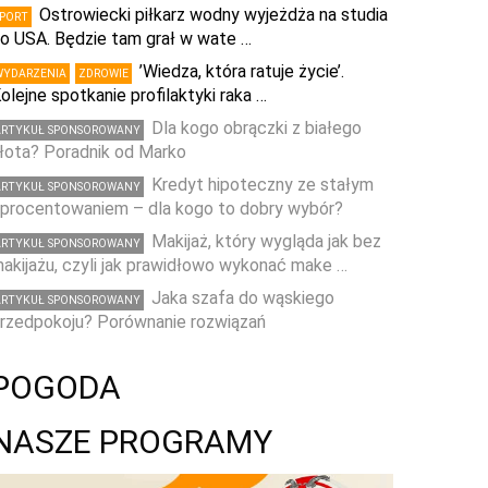
Ostrowiecki piłkarz wodny wyjeżdża na studia
SPORT
o USA. Będzie tam grał w wate …
’Wiedza, która ratuje życie’.
WYDARZENIA
ZDROWIE
olejne spotkanie profilaktyki raka …
Dla kogo obrączki z białego
ARTYKUŁ SPONSOROWANY
łota? Poradnik od Marko
Kredyt hipoteczny ze stałym
ARTYKUŁ SPONSOROWANY
procentowaniem – dla kogo to dobry wybór?
Makijaż, który wygląda jak bez
ARTYKUŁ SPONSOROWANY
akijażu, czyli jak prawidłowo wykonać make …
Jaka szafa do wąskiego
ARTYKUŁ SPONSOROWANY
rzedpokoju? Porównanie rozwiązań
POGODA
NASZE PROGRAMY