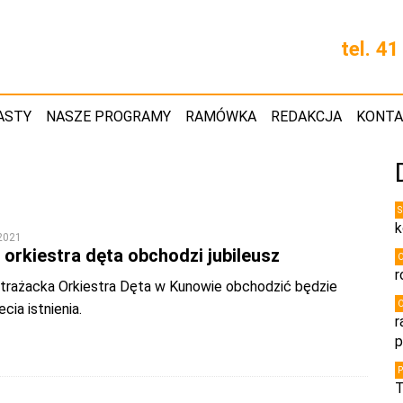
tel. 4
ASTY
NASZE PROGRAMY
RAMÓWKA
REDAKCJA
KONT
k
 2021
orkiestra dęta obchodzi jubileusz
r
trażacka Orkiestra Dęta w Kunowie obchodzić będzie
ecia istnienia.
r
p
T