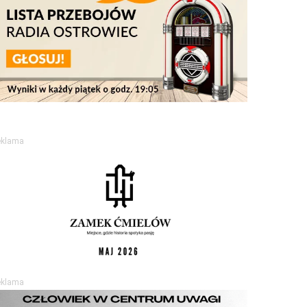
eklama
eklama