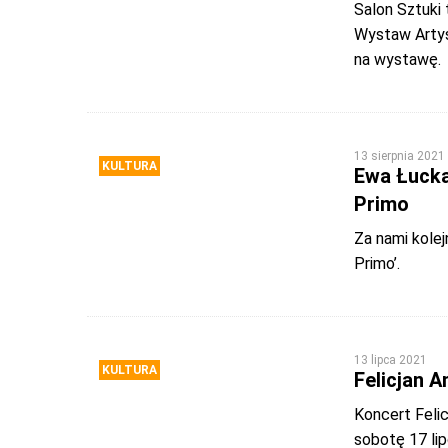
Salon Sztuki 
Wystaw Artyst
na wystawę.
13 sierpnia 2021
KULTURA
Ewa Łucka
Primo
Za nami kole
Primo’.
13 lipca 2021
KULTURA
Felicjan 
Koncert Felic
sobotę 17 li