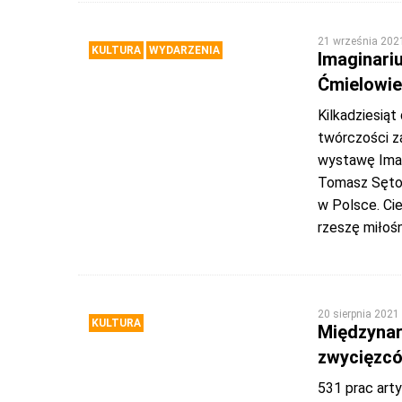
21 września 202
KULTURA
WYDARZENIA
Imaginari
Ćmielowie
Kilkadziesiąt
twórczości za
wystawę Imagi
Tomasz Sętow
w Polsce. Cie
rzeszę miłoś
20 sierpnia 2021
KULTURA
Międzynar
zwycięzc
531 prac art