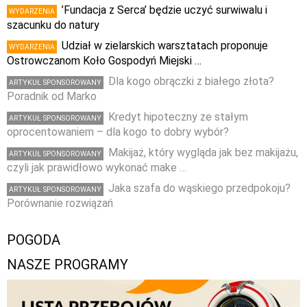
’Fundacja z Serca’ będzie uczyć surwiwalu i
WYDARZENIA
szacunku do natury
Udział w zielarskich warsztatach proponuje
WYDARZENIA
Ostrowczanom Koło Gospodyń Miejski …
Dla kogo obrączki z białego złota?
ARTYKUŁ SPONSOROWANY
Poradnik od Marko
Kredyt hipoteczny ze stałym
ARTYKUŁ SPONSOROWANY
oprocentowaniem – dla kogo to dobry wybór?
Makijaż, który wygląda jak bez makijażu,
ARTYKUŁ SPONSOROWANY
czyli jak prawidłowo wykonać make …
Jaka szafa do wąskiego przedpokoju?
ARTYKUŁ SPONSOROWANY
Porównanie rozwiązań
POGODA
NASZE PROGRAMY