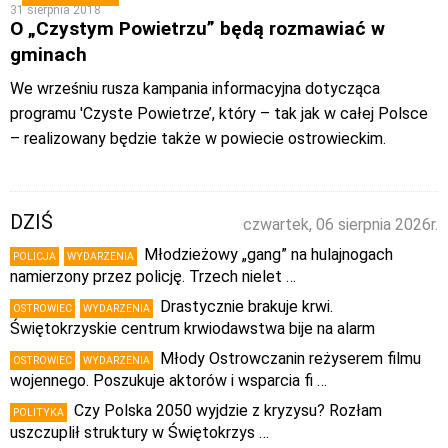
31 sierpnia 2018
O „Czystym Powietrzu” będą rozmawiać w
gminach
We wrześniu rusza kampania informacyjna dotycząca
programu 'Czyste Powietrze’, który – tak jak w całej Polsce
– realizowany będzie także w powiecie ostrowieckim.
DZIŚ
czwartek, 06 sierpnia 2026r.
Młodzieżowy „gang” na hulajnogach
POLICJA
WYDARZENIA
namierzony przez policję. Trzech nielet …
Drastycznie brakuje krwi.
OSTROWIEC
WYDARZENIA
Świętokrzyskie centrum krwiodawstwa bije na alarm
Młody Ostrowczanin reżyserem filmu
OSTROWIEC
WYDARZENIA
wojennego. Poszukuje aktorów i wsparcia fi …
Czy Polska 2050 wyjdzie z kryzysu? Rozłam
POLITYKA
uszczuplił struktury w Świętokrzys …