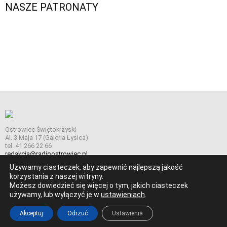
NASZE PATRONATY
Ostrowiec Świętokrzyski
Al. 3 Maja 17 (Galeria Łysica)
tel. 41 266 22 66
redakcja@radioostrowiec.pl
Używamy ciasteczek, aby zapewnić najlepszą jakość
korzystania z naszej witryny.
Możesz dowiedzieć się więcej o tym, jakich ciasteczek
© Wszelkie prawa zastrzeżone. Radio Ostrowiec 2026 Radio
używamy, lub wyłączyć je w
ustawieniach
.
Ostrowiec.
Stworzone z
w
pogstudio.pl
Akceptuj
Odrzuć
Ustawienia