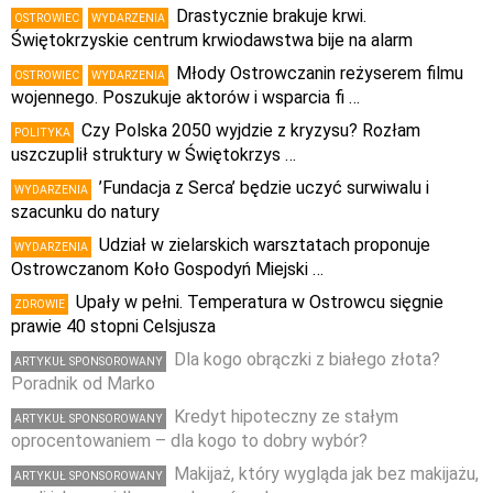
Drastycznie brakuje krwi.
OSTROWIEC
WYDARZENIA
Świętokrzyskie centrum krwiodawstwa bije na alarm
Młody Ostrowczanin reżyserem filmu
OSTROWIEC
WYDARZENIA
wojennego. Poszukuje aktorów i wsparcia fi …
Czy Polska 2050 wyjdzie z kryzysu? Rozłam
POLITYKA
uszczuplił struktury w Świętokrzys …
’Fundacja z Serca’ będzie uczyć surwiwalu i
WYDARZENIA
szacunku do natury
Udział w zielarskich warsztatach proponuje
WYDARZENIA
Ostrowczanom Koło Gospodyń Miejski …
Upały w pełni. Temperatura w Ostrowcu sięgnie
ZDROWIE
prawie 40 stopni Celsjusza
Dla kogo obrączki z białego złota?
ARTYKUŁ SPONSOROWANY
Poradnik od Marko
Kredyt hipoteczny ze stałym
ARTYKUŁ SPONSOROWANY
oprocentowaniem – dla kogo to dobry wybór?
Makijaż, który wygląda jak bez makijażu,
ARTYKUŁ SPONSOROWANY