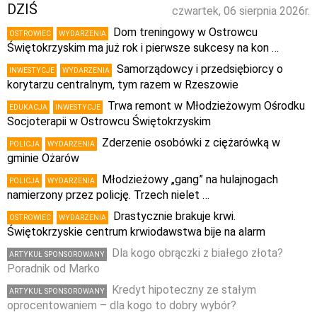
DZIŚ
czwartek, 06 sierpnia 2026r.
Dom treningowy w Ostrowcu
OSTROWIEC
WYDARZENIA
Świętokrzyskim ma już rok i pierwsze sukcesy na kon …
Samorządowcy i przedsiębiorcy o
INWESTYCJE
WYDARZENIA
korytarzu centralnym, tym razem w Rzeszowie
Trwa remont w Młodzieżowym Ośrodku
EDUKACJA
INWESTYCJE
Socjoterapii w Ostrowcu Świętokrzyskim
Zderzenie osobówki z ciężarówką w
POLICJA
WYDARZENIA
gminie Ożarów
Młodzieżowy „gang” na hulajnogach
POLICJA
WYDARZENIA
namierzony przez policję. Trzech nielet …
Drastycznie brakuje krwi.
OSTROWIEC
WYDARZENIA
Świętokrzyskie centrum krwiodawstwa bije na alarm
Dla kogo obrączki z białego złota?
ARTYKUŁ SPONSOROWANY
Poradnik od Marko
Kredyt hipoteczny ze stałym
ARTYKUŁ SPONSOROWANY
oprocentowaniem – dla kogo to dobry wybór?