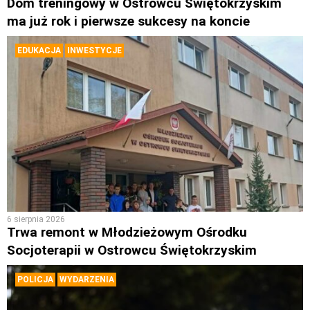
Dom treningowy w Ostrowcu Świętokrzyskim
ma już rok i pierwsze sukcesy na koncie
EDUKACJA
INWESTYCJE
6 sierpnia 2026
Trwa remont w Młodzieżowym Ośrodku
Socjoterapii w Ostrowcu Świętokrzyskim
POLICJA
WYDARZENIA