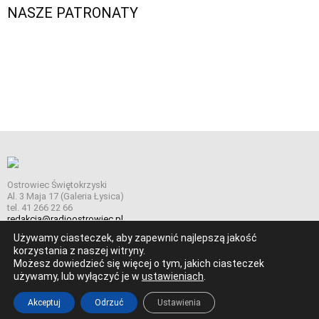
NASZE PATRONATY
Ostrowiec Świętokrzyski
Al. 3 Maja 17 (Galeria Łysica)
tel. 41 266 22 66
redakcja@radioostrowiec.pl
Używamy ciasteczek, aby zapewnić najlepszą jakość
korzystania z naszej witryny.
Możesz dowiedzieć się więcej o tym, jakich ciasteczek
© Wszelkie prawa zastrzeżone. Radio Ostrowiec 2026 Radio
używamy, lub wyłączyć je w
ustawieniach
.
Ostrowiec.
Stworzone z
w
pogstudio.pl
Akceptuj
Odrzuć
Ustawienia