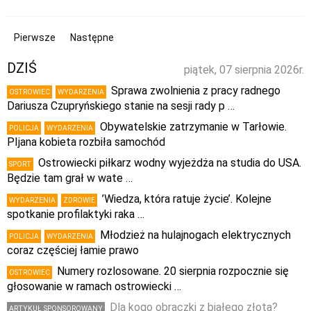
Pierwsze
Następne
DZIŚ
piątek, 07 sierpnia 2026r.
Sprawa zwolnienia z pracy radnego
OSTROWIEC
WYDARZENIA
Dariusza Czupryńskiego stanie na sesji rady p …
Obywatelskie zatrzymanie w Tarłowie.
POLICJA
WYDARZENIA
PIjana kobieta rozbiła samochód
Ostrowiecki piłkarz wodny wyjeżdża na studia do USA.
SPORT
Będzie tam grał w wate …
’Wiedza, która ratuje życie’. Kolejne
WYDARZENIA
ZDROWIE
spotkanie profilaktyki raka …
Młodzież na hulajnogach elektrycznych
POLICJA
WYDARZENIA
coraz częściej łamie prawo
Numery rozlosowane. 20 sierpnia rozpocznie się
OSTROWIEC
głosowanie w ramach ostrowiecki …
Dla kogo obrączki z białego złota?
ARTYKUŁ SPONSOROWANY