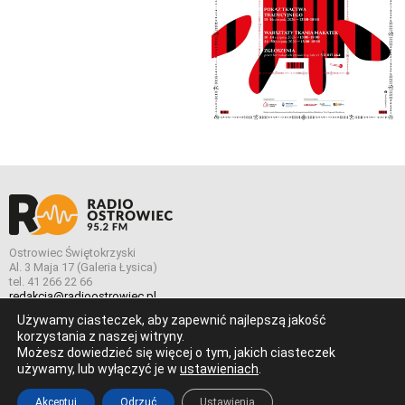
Ostrowiec Świętokrzyski
Al. 3 Maja 17 (Galeria Łysica)
tel. 41 266 22 66
redakcja@radioostrowiec.pl
Używamy ciasteczek, aby zapewnić najlepszą jakość
korzystania z naszej witryny.
Możesz dowiedzieć się więcej o tym, jakich ciasteczek
© Wszelkie prawa zastrzeżone. Radio Ostrowiec 2026 Radio
używamy, lub wyłączyć je w
ustawieniach
.
Ostrowiec.
Stworzone z
w
pogstudio.pl
Akceptuj
Odrzuć
Ustawienia