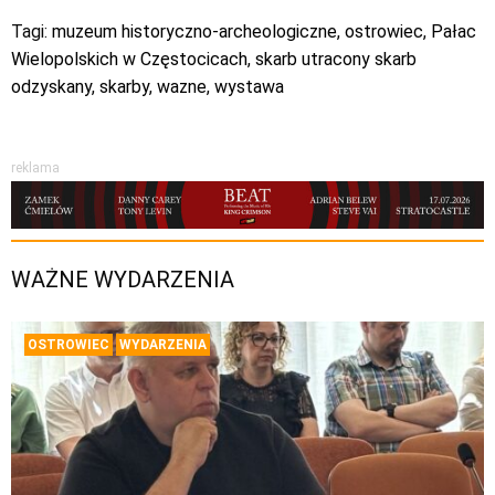
Tagi:
muzeum historyczno-archeologiczne
,
ostrowiec
,
Pałac
Wielopolskich w Częstocicach
,
skarb utracony skarb
odzyskany
,
skarby
,
wazne
,
wystawa
reklama
WAŻNE WYDARZENIA
OSTROWIEC
WYDARZENIA