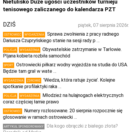
Nietulisko Duże ugości uczestników turnieju
tenisowego zaliczanego do kalendarza PZT
DZIŚ
piątek, 07 sierpnia 2026r.
Sprawa zwolnienia z pracy radnego
OSTROWIEC
WYDARZENIA
Dariusza Czupryńskiego stanie na sesji rady p …
Obywatelskie zatrzymanie w Tarłowie.
POLICJA
WYDARZENIA
PIjana kobieta rozbiła samochód
Ostrowiecki piłkarz wodny wyjeżdża na studia do USA.
SPORT
Będzie tam grał w wate …
’Wiedza, która ratuje życie’. Kolejne
WYDARZENIA
ZDROWIE
spotkanie profilaktyki raka …
Młodzież na hulajnogach elektrycznych
POLICJA
WYDARZENIA
coraz częściej łamie prawo
Numery rozlosowane. 20 sierpnia rozpocznie się
OSTROWIEC
głosowanie w ramach ostrowiecki …
Dla kogo obrączki z białego złota?
ARTYKUŁ SPONSOROWANY