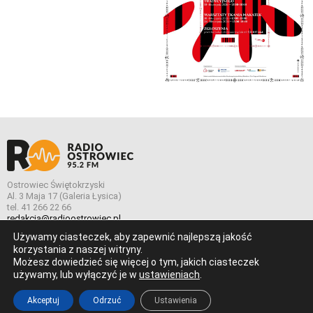
Ostrowiec Świętokrzyski
Al. 3 Maja 17 (Galeria Łysica)
tel. 41 266 22 66
redakcja@radioostrowiec.pl
Używamy ciasteczek, aby zapewnić najlepszą jakość
korzystania z naszej witryny.
Możesz dowiedzieć się więcej o tym, jakich ciasteczek
© Wszelkie prawa zastrzeżone. Radio Ostrowiec 2026 Radio
używamy, lub wyłączyć je w
ustawieniach
.
Ostrowiec.
Stworzone z
w
pogstudio.pl
Akceptuj
Odrzuć
Ustawienia