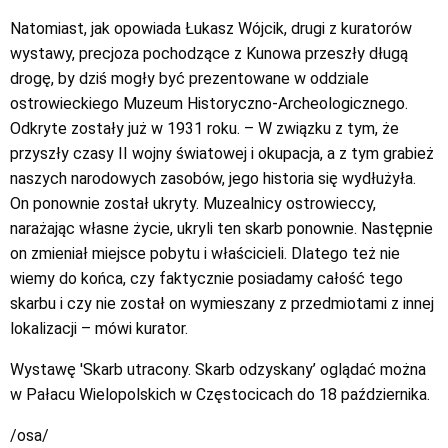
Natomiast, jak opowiada Łukasz Wójcik, drugi z kuratorów
wystawy, precjoza pochodzące z Kunowa przeszły długą
drogę, by dziś mogły być prezentowane w oddziale
ostrowieckiego Muzeum Historyczno-Archeologicznego.
Odkryte zostały już w 1931 roku. – W związku z tym, że
przyszły czasy II wojny światowej i okupacja, a z tym grabież
naszych narodowych zasobów, jego historia się wydłużyła.
On ponownie został ukryty. Muzealnicy ostrowieccy,
narażając własne życie, ukryli ten skarb ponownie. Następnie
on zmieniał miejsce pobytu i właścicieli. Dlatego też nie
wiemy do końca, czy faktycznie posiadamy całość tego
skarbu i czy nie został on wymieszany z przedmiotami z innej
lokalizacji – mówi kurator.
Wystawę 'Skarb utracony. Skarb odzyskany’ oglądać można
w Pałacu Wielopolskich w Częstocicach do 18 października.
/osa/