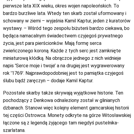
pierwsze lata XIX wieku, okres wojen napoleońskich. To
bardzo burzliwe lata. Wtedy ten skarb został uformowany i
schowany w ziemi – wyjaśnia Kamil Kaptur, jeden z kuratorów
wystawy. – Wśród tego zespołu biżuterii bardzo ciekawa, bo
będąca namacalnym świadectwem czyjegoś prywatnego
życia, jest para pierścionków. Mają formę serca
zwieńczonego koroną. Każde z tych serc jest zamknięte
miniaturową kłódką. Na obrączce jednego z nich widnieje
napis 'Serce moje i twoje’ a na drugiej jest wygrawerowany
rok '1769′. Najprawdopodobniej jest to pamiątka czyjegoś
ślubu bądź zaręczyn – dodaje Kamil Kaptur.
Pozostałe skarby także skrywają wyjątkowe historie. Ten
pochodzący z Denkowa odnaleziony został w glinianych
dzbanach. Stanowi więc kolejny element garncarskiej historii
tej części Ostrowca. Monety odkryte na górze Witosławskiej
łączone są z legendą żyjącego tam niegdyś pustelnika-
szarlatana.