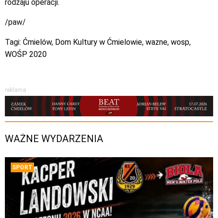
rodzaju operacji.
/paw/
Tagi:
Ćmielów
,
Dom Kultury w Ćmielowie
,
wazne
,
wosp
,
WOŚP 2020
reklama
WAŻNE WYDARZENIA
SPORT