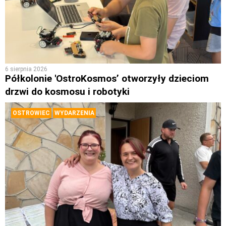
6 sierpnia 2026
Półkolonie 'OstroKosmos’ otworzyły dzieciom
drzwi do kosmosu i robotyki
OSTROWIEC
WYDARZENIA