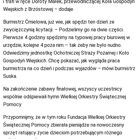
i trafi w ręce Doroty Małek, przewodniczącej Koła Gospodyń
Wiejskich z Brzóstowej – dodaje.
Burmistrz Ćmielowa, już wie, jak spędzi ten dzień ze
zwyciężczynią licytacji. – Podzielimy go na dwie części.
Pierwsze 4 godziny spędzimy na typowej pracy biurowej w
urzędzie, kolejne 4 poza nim – tak żeby nie było nudno.
Odwiedzimy jednostkę Ochotniczej Straży Pożarnej i Koło
Gospodyń Wiejskich. Chcę pokazać, jak wygląda praca
burmistrza na co dzień i podczas wyjazdów – mówi burmistrz
Suska.
Na zakończenie zabawy finałowej, wszyscy uczestnicy
wspólnie odśpiewali hymn Wielkiej Orkiestry Świątecznej
Pomocy.
Przypomnijmy, że w tym roku Fundacja Wielkiej Orkiestry
Świątecznej Pomocy zbierała pieniądze na nowoczesny
sprzęt ratujący życie dzieciom potrzebującym różnego