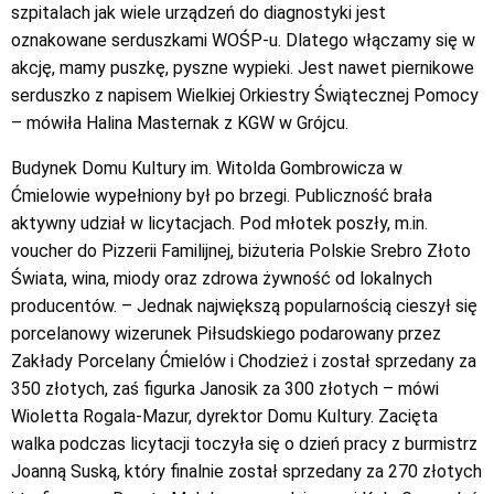
szpitalach jak wiele urządzeń do diagnostyki jest
oznakowane serduszkami WOŚP-u. Dlatego włączamy się w
akcję, mamy puszkę, pyszne wypieki. Jest nawet piernikowe
serduszko z napisem Wielkiej Orkiestry Świątecznej Pomocy
– mówiła Halina Masternak z KGW w Grójcu.
Budynek Domu Kultury im. Witolda Gombrowicza w
Ćmielowie wypełniony był po brzegi. Publiczność brała
aktywny udział w licytacjach. Pod młotek poszły, m.in.
voucher do Pizzerii Familijnej, biżuteria Polskie Srebro Złoto
Świata, wina, miody oraz zdrowa żywność od lokalnych
producentów. – Jednak największą popularnością cieszył się
porcelanowy wizerunek Piłsudskiego podarowany przez
Zakłady Porcelany Ćmielów i Chodzież i został sprzedany za
350 złotych, zaś figurka Janosik za 300 złotych – mówi
Wioletta Rogala-Mazur, dyrektor Domu Kultury. Zacięta
walka podczas licytacji toczyła się o dzień pracy z burmistrz
Joanną Suską, który finalnie został sprzedany za 270 złotych