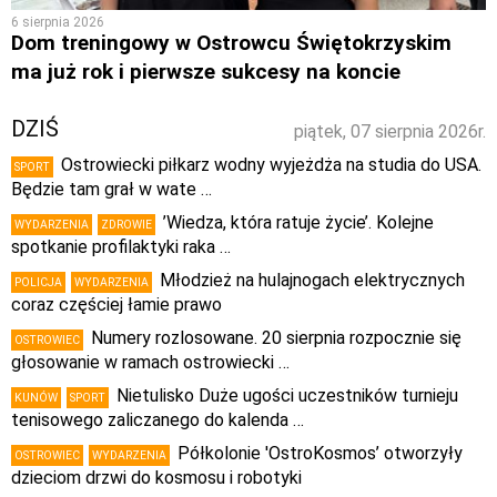
6 sierpnia 2026
Dom treningowy w Ostrowcu Świętokrzyskim
ma już rok i pierwsze sukcesy na koncie
DZIŚ
piątek, 07 sierpnia 2026r.
Ostrowiecki piłkarz wodny wyjeżdża na studia do USA.
SPORT
Będzie tam grał w wate …
’Wiedza, która ratuje życie’. Kolejne
WYDARZENIA
ZDROWIE
spotkanie profilaktyki raka …
Młodzież na hulajnogach elektrycznych
POLICJA
WYDARZENIA
coraz częściej łamie prawo
Numery rozlosowane. 20 sierpnia rozpocznie się
OSTROWIEC
głosowanie w ramach ostrowiecki …
Nietulisko Duże ugości uczestników turnieju
KUNÓW
SPORT
tenisowego zaliczanego do kalenda …
Półkolonie 'OstroKosmos’ otworzyły
OSTROWIEC
WYDARZENIA
dzieciom drzwi do kosmosu i robotyki