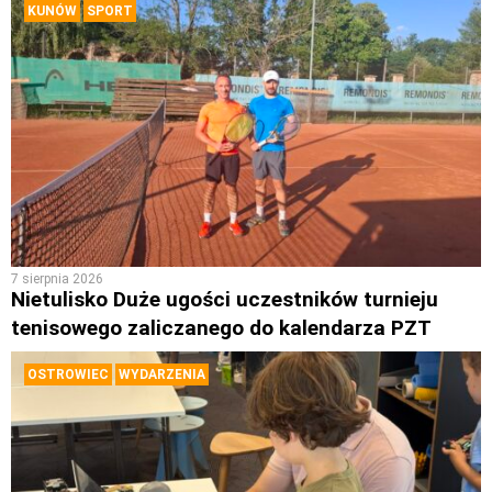
KUNÓW
SPORT
7 sierpnia 2026
Nietulisko Duże ugości uczestników turnieju
tenisowego zaliczanego do kalendarza PZT
OSTROWIEC
WYDARZENIA