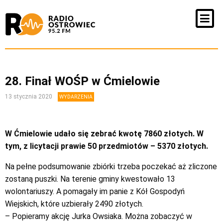
28. Finał WOŚP w Ćmielowie
13 stycznia 2020
WYDARZENIA
W Ćmielowie udało się zebrać kwotę 7860 złotych. W
tym, z licytacji prawie 50 przedmiotów – 5370 złotych.
Na pełne podsumowanie zbiórki trzeba poczekać aż zliczone
zostaną puszki. Na terenie gminy kwestowało 13
wolontariuszy. A pomagały im panie z Kół Gospodyń
Wiejskich, które uzbierały 2490 złotych.
– Popieramy akcję Jurka Owsiaka. Można zobaczyć w