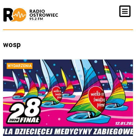
wosp
WYDARZENIA