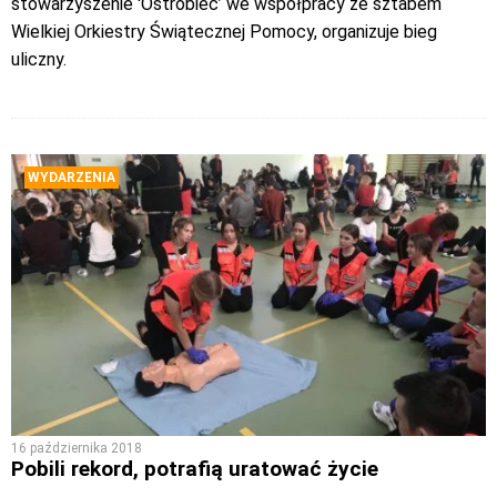
stowarzyszenie 'Ostrobiec’ we współpracy ze sztabem
Wielkiej Orkiestry Świątecznej Pomocy, organizuje bieg
uliczny.
WYDARZENIA
16 października 2018
Pobili rekord, potrafią uratować życie