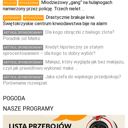
Młodzieżowy „gang” na hulajnogach
POLICJA
WYDARZENIA
namierzony przez policję. Trzech nielet …
Drastycznie brakuje krwi.
OSTROWIEC
WYDARZENIA
Świętokrzyskie centrum krwiodawstwa bije na alarm
Dla kogo obrączki z białego złota?
ARTYKUŁ SPONSOROWANY
Poradnik od Marko
Kredyt hipoteczny ze stałym
ARTYKUŁ SPONSOROWANY
oprocentowaniem – dla kogo to dobry wybór?
Makijaż, który wygląda jak bez makijażu,
ARTYKUŁ SPONSOROWANY
czyli jak prawidłowo wykonać make …
Jaka szafa do wąskiego przedpokoju?
ARTYKUŁ SPONSOROWANY
Porównanie rozwiązań
POGODA
NASZE PROGRAMY