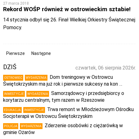
27 marca 2018
Rekord WOŚP również w ostrowieckim sztabie!
14 stycznia odbył się 26. Finał Wielkiej Orkiestry Świątecznej
Pomocy.
Pierwsze
Następne
DZIŚ
czwartek, 06 sierpnia 2026r.
Dom treningowy w Ostrowcu
OSTROWIEC
WYDARZENIA
Świętokrzyskim ma już rok i pierwsze sukcesy na kon …
Samorządowcy i przedsiębiorcy o
INWESTYCJE
WYDARZENIA
korytarzu centralnym, tym razem w Rzeszowie
Trwa remont w Młodzieżowym Ośrodku
EDUKACJA
INWESTYCJE
Socjoterapii w Ostrowcu Świętokrzyskim
Zderzenie osobówki z ciężarówką w
POLICJA
WYDARZENIA
gminie Ożarów