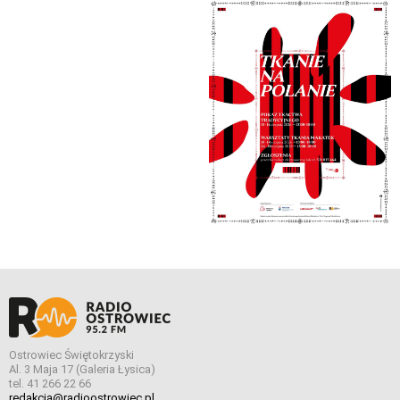
Ostrowiec Świętokrzyski
Al. 3 Maja 17 (Galeria Łysica)
tel. 41 266 22 66
redakcja@radioostrowiec.pl