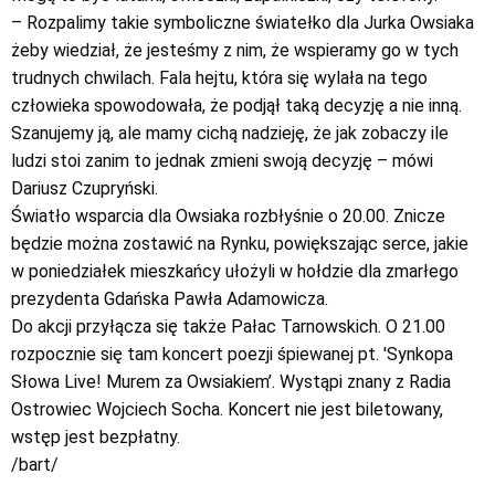
– Rozpalimy takie symboliczne światełko dla Jurka Owsiaka
żeby wiedział, że jesteśmy z nim, że wspieramy go w tych
trudnych chwilach. Fala hejtu, która się wylała na tego
człowieka spowodowała, że podjął taką decyzję a nie inną.
Szanujemy ją, ale mamy cichą nadzieję, że jak zobaczy ile
ludzi stoi zanim to jednak zmieni swoją decyzję – mówi
Dariusz Czupryński.
Światło wsparcia dla Owsiaka rozbłyśnie o 20.00. Znicze
będzie można zostawić na Rynku, powiększając serce, jakie
w poniedziałek mieszkańcy ułożyli w hołdzie dla zmarłego
prezydenta Gdańska Pawła Adamowicza.
Do akcji przyłącza się także Pałac Tarnowskich. O 21.00
rozpocznie się tam koncert poezji śpiewanej pt. 'Synkopa
Słowa Live! Murem za Owsiakiem’. Wystąpi znany z Radia
Ostrowiec Wojciech Socha. Koncert nie jest biletowany,
wstęp jest bezpłatny.
/bart/