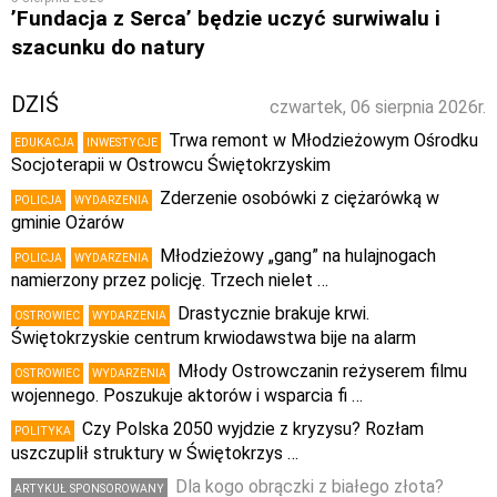
’Fundacja z Serca’ będzie uczyć surwiwalu i
szacunku do natury
DZIŚ
czwartek, 06 sierpnia 2026r.
Trwa remont w Młodzieżowym Ośrodku
EDUKACJA
INWESTYCJE
Socjoterapii w Ostrowcu Świętokrzyskim
Zderzenie osobówki z ciężarówką w
POLICJA
WYDARZENIA
gminie Ożarów
Młodzieżowy „gang” na hulajnogach
POLICJA
WYDARZENIA
namierzony przez policję. Trzech nielet …
Drastycznie brakuje krwi.
OSTROWIEC
WYDARZENIA
Świętokrzyskie centrum krwiodawstwa bije na alarm
Młody Ostrowczanin reżyserem filmu
OSTROWIEC
WYDARZENIA
wojennego. Poszukuje aktorów i wsparcia fi …
Czy Polska 2050 wyjdzie z kryzysu? Rozłam
POLITYKA
uszczuplił struktury w Świętokrzys …
Dla kogo obrączki z białego złota?
ARTYKUŁ SPONSOROWANY