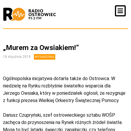
„Murem za Owsiakiem!”
18 stycznia 2019
WYDARZENIA
Ogólnopolska inicjatywa dotarła także do Ostrowca. W
niedzielę na Rynku rozbłyśnie światełko wsparcia dla
Jerzego Owsiaka, który w poniedziałek ogłosił, że rezygnuje
z funkcji prezesa Wielkiej Orkiestry Świątecznej Pomocy.
Dariusz Czupryński, szef ostrowieckiego sztabu WOŚP
zachęca do przynoszenia na Rynek różnych źródeł światła.
Mogą to być latarki, świeczki, zapalniczki, czy telefony.