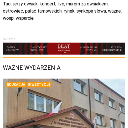
Tagi:
jerzy owsiak
,
koncert
,
live
,
murem za owsiakiem
,
ostrowiec
,
pałac tarnowskich
,
rynek
,
synkopa slowa
,
wazne
,
wosp
,
wsparcie
reklama
WAŻNE WYDARZENIA
EDUKACJA
INWESTYCJE