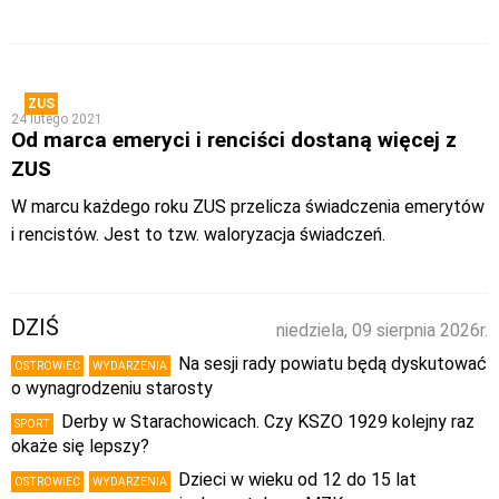
ZUS
24 lutego 2021
Od marca emeryci i renciści dostaną więcej z
ZUS
W marcu każdego roku ZUS przelicza świadczenia emerytów
i rencistów. Jest to tzw. waloryzacja świadczeń.
DZIŚ
niedziela, 09 sierpnia 2026r.
Na sesji rady powiatu będą dyskutować
OSTROWIEC
WYDARZENIA
o wynagrodzeniu starosty
Derby w Starachowicach. Czy KSZO 1929 kolejny raz
SPORT
okaże się lepszy?
Dzieci w wieku od 12 do 15 lat
OSTROWIEC
WYDARZENIA