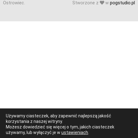
© Wszelkie prawa zastrzeżone. Radio Ostrowiec 2026 Radio
Ostrowiec.
Stworzone z
w
pogstudio.pl
Używamy ciasteczek, aby zapewnić najlepszą jakość
korzystania z naszej witryny.
Możesz dowiedzieć się więcej o tym, jakich ciasteczek
używamy, lub wyłączyć je w
ustawieniach
.