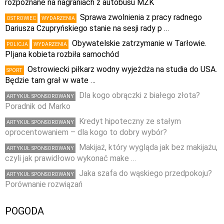
rozpoznane na nagraniach z autobusu MZK
Sprawa zwolnienia z pracy radnego
OSTROWIEC
WYDARZENIA
Dariusza Czupryńskiego stanie na sesji rady p …
Obywatelskie zatrzymanie w Tarłowie.
POLICJA
WYDARZENIA
PIjana kobieta rozbiła samochód
Ostrowiecki piłkarz wodny wyjeżdża na studia do USA.
SPORT
Będzie tam grał w wate …
Dla kogo obrączki z białego złota?
ARTYKUŁ SPONSOROWANY
Poradnik od Marko
Kredyt hipoteczny ze stałym
ARTYKUŁ SPONSOROWANY
oprocentowaniem – dla kogo to dobry wybór?
Makijaż, który wygląda jak bez makijażu,
ARTYKUŁ SPONSOROWANY
czyli jak prawidłowo wykonać make …
Jaka szafa do wąskiego przedpokoju?
ARTYKUŁ SPONSOROWANY
Porównanie rozwiązań
POGODA