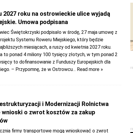
u 2027 roku na ostrowieckie ulice wyjadą
ejskie. Umowa podpisana
wiec Świętokrzyski podpisało w środę, 27 maja umowę z
ojektu Systemu Roweru Miejskiego, który będzie
jbliższych miesiącach, a ruszy od kwietnia 2027 roku.
a to ponad 4 miliony 100 tysięcy złotych, w tym ponad 2
ysięcy to dofinansowanie z Funduszy Europejskich dla
r
iego. – Przypomnę, że w Ostrowcu
… Read more »
6
strukturyzacji i Modernizacji Rolnictwa
e wnioski o zwrot kosztów za zakup
fów
r
cznia firmy transportowe mogą wnioskować o zwrot