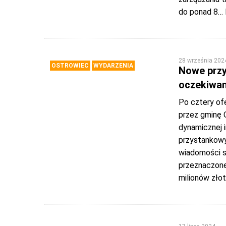
do ponad 8
… 
28 września 202
OSTROWIEC
WYDARZENIA
Nowe przys
oczekiwan
Po cztery of
przez gminę 
dynamicznej 
przystankowyc
wiadomości s
przeznaczone 
milionów złot