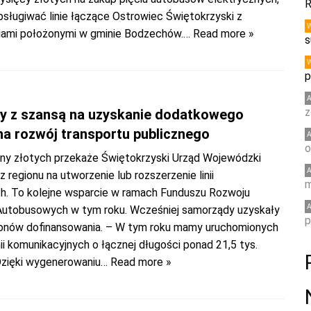
R
bsługiwać linie łączące Ostrowiec Świętokrzyski z
ami położonymi w gminie Bodzechów.
… Read more »
s
p
z
 z szansą na uzyskanie dodatkowego
na rozwój transportu publicznego
o
ony złotych przekaże Świętokrzyski Urząd Wojewódzki
regionu na utworzenie lub rozszerzenie linii
m
. To kolejne wsparcie w ramach Funduszu Rozwoju
utobusowych w tym roku. Wcześniej samorządy uzyskały
p
lionów dofinansowania. – W tym roku mamy uruchomionych
nii komunikacyjnych o łącznej długości ponad 21,5 tys.
Dzięki wygenerowaniu
… Read more »