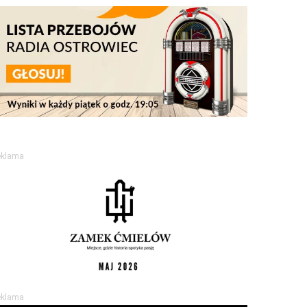
eklama
eklama