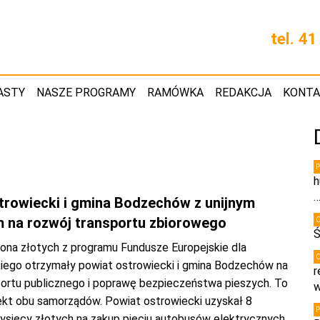
tel. 4
ASTY
NASZE PROGRAMY
RAMÓWKA
REDAKCJA
KONT
h
trowiecki i gmina Bodzechów z unijnym
 na rozwój transportu zbiorowego
Ś
liona złotych z programu Fundusze Europejskie dla
iego otrzymały powiat ostrowiecki i gmina Bodzechów na
r
portu publicznego i poprawę bezpieczeństwa pieszych. To
w
ekt obu samorządów. Powiat ostrowiecki uzyskał 8
tysięcy złotych na zakup pięciu autobusów elektrycznych,