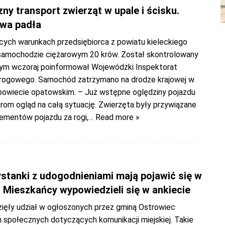
ny transport zwierząt w upale i ścisku.
wa padła
cych warunkach przedsiębiorca z powiatu kieleckiego
samochodzie ciężarowym 20 krów. Został skontrolowany
czym wczoraj poinformował Wojewódzki Inspektorat
rogowego. Samochód zatrzymano na drodze krajowej w
powiecie opatowskim. – Już wstępne oględziny pojazdu
rom ogląd na całą sytuację. Zwierzęta były przywiązane
lementów pojazdu za rogi,
… Read more »
stanki z udogodnieniami mają pojawić się w
 Mieszkańcy wypowiedzieli się w ankiecie
ięły udział w ogłoszonych przez gminą Ostrowiec
h społecznych dotyczących komunikacji miejskiej. Takie