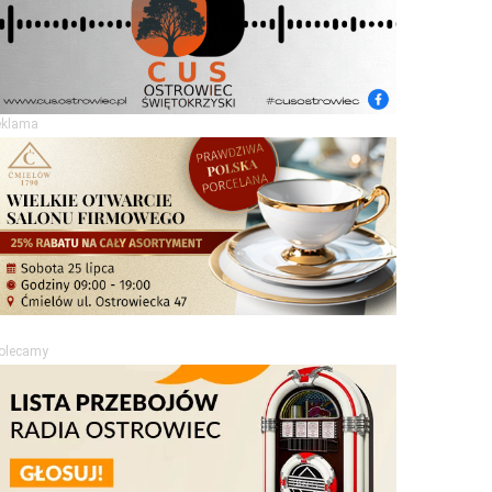
eklama
olecamy