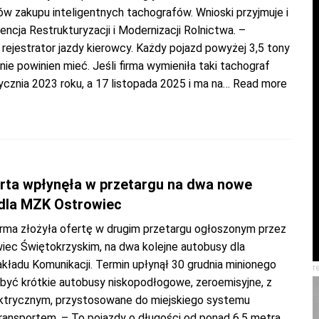
w zakupu inteligentnych tachografów. Wnioski przyjmuje i
encja Restrukturyzacji i Modernizacji Rolnictwa. –
rejestrator jazdy kierowcy. Każdy pojazd powyżej 3,5 tony
nie powinien mieć. Jeśli firma wymieniła taki tachograf
cznia 2023 roku, a 17 listopada 2025 i ma na
… Read more
rta wpłynęła w przetargu na dwa nowe
dla MZK Ostrowiec
firma złożyła ofertę w drugim przetargu ogłoszonym przez
iec Świętokrzyskim, na dwa kolejne autobusy dla
kładu Komunikacji. Termin upłynął 30 grudnia minionego
r
 być krótkie autobusy niskopodłogowe, zeroemisyjne, z
trycznym, przystosowane do miejskiego systemu
transportem. – To pojazdy o długości od ponad 6,5 metra