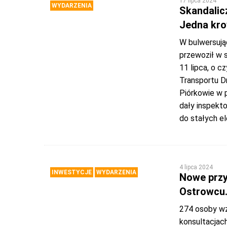
17 lipca 2024
WYDARZENIA
Skandalicz
Jedna kro
W bulwersują
przewoził w 
11 lipca, o 
Transportu D
Piórkowie w 
dały inspekto
do stałych e
4 lipca 2024
INWESTYCJE
WYDARZENIA
Nowe przy
Ostrowcu.
274 osoby wz
konsultacjac