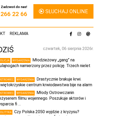
Zadzwoń do nas!
SŁUCHAJ ONLINE
1 266 22 66
AKT
REKLAMA
DZIŚ
czwartek, 06 sierpnia 2026r.
Młodzieżowy „gang” na
POLICJA
WYDARZENIA
ulajnogach namierzony przez policję. Trzech nielet
…
Drastycznie brakuje krwi.
OSTROWIEC
WYDARZENIA
więtokrzyskie centrum krwiodawstwa bije na alarm
Młody Ostrowczanin
OSTROWIEC
WYDARZENIA
eżyserem filmu wojennego. Poszukuje aktorów i
sparcia fi …
Czy Polska 2050 wyjdzie z kryzysu?
POLITYKA