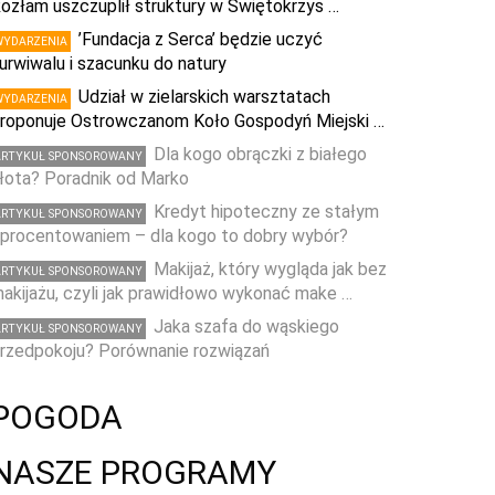
ozłam uszczuplił struktury w Świętokrzys …
’Fundacja z Serca’ będzie uczyć
WYDARZENIA
urwiwalu i szacunku do natury
Udział w zielarskich warsztatach
WYDARZENIA
roponuje Ostrowczanom Koło Gospodyń Miejski …
Dla kogo obrączki z białego
ARTYKUŁ SPONSOROWANY
łota? Poradnik od Marko
Kredyt hipoteczny ze stałym
ARTYKUŁ SPONSOROWANY
procentowaniem – dla kogo to dobry wybór?
Makijaż, który wygląda jak bez
ARTYKUŁ SPONSOROWANY
akijażu, czyli jak prawidłowo wykonać make …
Jaka szafa do wąskiego
ARTYKUŁ SPONSOROWANY
rzedpokoju? Porównanie rozwiązań
POGODA
NASZE PROGRAMY