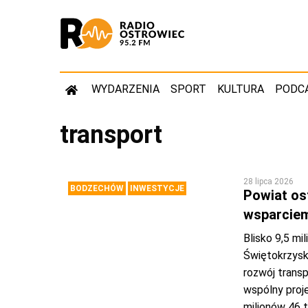
WYDARZENIA
SPORT
KULTURA
PODC
transport
28 lipca 2026
BODZECHÓW
INWESTYCJE
Powiat os
wsparciem
Blisko 9,5 mi
Świętokrzysk
rozwój trans
wspólny proj
milionów 46 