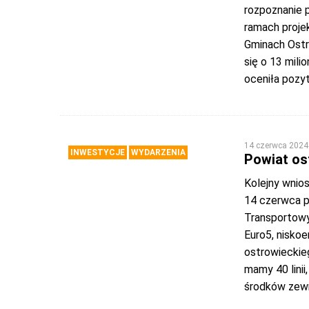
rozpoznanie 
ramach proje
Gminach Ostr
się o 13 mil
oceniła pozy
14 czerwca 2024
INWESTYCJE
WYDARZENIA
Powiat os
Kolejny wnio
14 czerwca p
Transportowy
Euro5, niskoe
ostrowieckie
mamy 40 linii
środków zewn