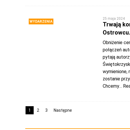
25 maja 2024
WYDARZENIA
Trwają ko
Ostrowcu.
Obniżenie cen
połączeń aut
pytają autor
Świętokrzysk
wymienione, 
zostanie przy
Chcemy
… Re
1
2
3
Następne