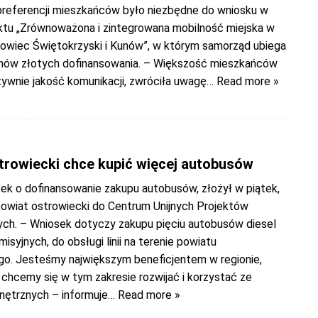
preferencji mieszkańców było niezbędne do wniosku w
ktu „Zrównoważona i zintegrowana mobilność miejska w
owiec Świętokrzyski i Kunów”, w którym samorząd ubiega
ionów złotych dofinansowania. – Większość mieszkańców
tywnie jakość komunikacji, zwróciła uwagę
… Read more »
trowiecki chce kupić więcej autobusów
sek o dofinansowanie zakupu autobusów, złożył w piątek,
owiat ostrowiecki do Centrum Unijnych Projektów
ch. – Wniosek dotyczy zakupu pięciu autobusów diesel
misyjnych, do obsługi linii na terenie powiatu
go. Jesteśmy największym beneficjentem w regionie,
, chcemy się w tym zakresie rozwijać i korzystać ze
ętrznych – informuje
… Read more »