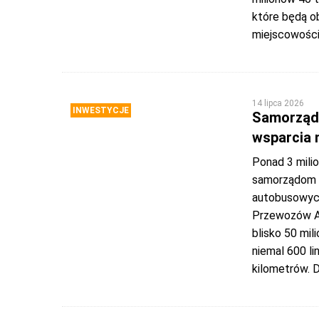
które będą o
miejscowości
14 lipca 2026
INWESTYCJE
Samorządy
wsparcia 
Ponad 3 mili
samorządom z 
autobusowych
Przewozów A
blisko 50 mi
niemal 600 li
kilometrów. 