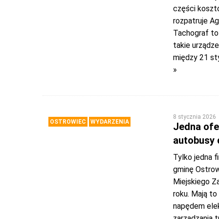
części kosztó
rozpatruje Ag
Tachograf to 
takie urządze
między 21 sty
»
8 stycznia 2026
OSTROWIEC
WYDARZENIA
Jedna ofe
autobusy 
Tylko jedna 
gminę Ostrow
Miejskiego Za
roku. Mają to
napędem elek
zarządzania 