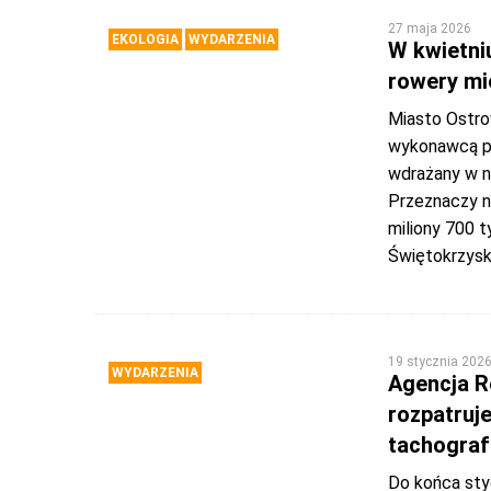
27 maja 2026
EKOLOGIA
WYDARZENIA
W kwietni
rowery mi
Miasto Ostro
wykonawcą pr
wdrażany w na
Przeznaczy n
miliony 700 t
Świętokrzysk
19 stycznia 202
WYDARZENIA
Agencja Re
rozpatruj
tachogra
Do końca sty