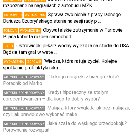
rozpoznane na nagraniach z autobusu MZK
Sprawa zwolnienia z pracy radnego
OSTROWIEC
WYDARZENIA
Dariusza Czupryńskiego stanie na sesji rady p …
Obywatelskie zatrzymanie w Tarłowie.
POLICJA
WYDARZENIA
PIjana kobieta rozbiła samochód
Ostrowiecki piłkarz wodny wyjeżdża na studia do USA.
SPORT
Będzie tam grał w wate …
’Wiedza, która ratuje życie’. Kolejne
WYDARZENIA
ZDROWIE
spotkanie profilaktyki raka …
Dla kogo obrączki z białego złota?
ARTYKUŁ SPONSOROWANY
Poradnik od Marko
Kredyt hipoteczny ze stałym
ARTYKUŁ SPONSOROWANY
oprocentowaniem – dla kogo to dobry wybór?
Makijaż, który wygląda jak bez makijażu,
ARTYKUŁ SPONSOROWANY
czyli jak prawidłowo wykonać make …
Jaka szafa do wąskiego przedpokoju?
ARTYKUŁ SPONSOROWANY
Porównanie rozwiązań