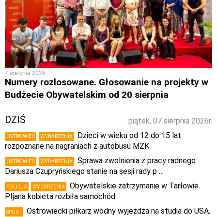
7 sierpnia 2026
Numery rozlosowane. Głosowanie na projekty w
Budżecie Obywatelskim od 20 sierpnia
DZIŚ
piątek, 07 sierpnia 2026r.
Dzieci w wieku od 12 do 15 lat
OSTROWIEC
WYDARZENIA
rozpoznane na nagraniach z autobusu MZK
Sprawa zwolnienia z pracy radnego
OSTROWIEC
WYDARZENIA
Dariusza Czupryńskiego stanie na sesji rady p …
Obywatelskie zatrzymanie w Tarłowie.
POLICJA
WYDARZENIA
PIjana kobieta rozbiła samochód
Ostrowiecki piłkarz wodny wyjeżdża na studia do USA.
SPORT