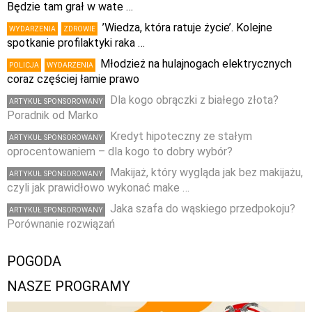
Będzie tam grał w wate …
’Wiedza, która ratuje życie’. Kolejne
WYDARZENIA
ZDROWIE
spotkanie profilaktyki raka …
Młodzież na hulajnogach elektrycznych
POLICJA
WYDARZENIA
coraz częściej łamie prawo
Dla kogo obrączki z białego złota?
ARTYKUŁ SPONSOROWANY
Poradnik od Marko
Kredyt hipoteczny ze stałym
ARTYKUŁ SPONSOROWANY
oprocentowaniem – dla kogo to dobry wybór?
Makijaż, który wygląda jak bez makijażu,
ARTYKUŁ SPONSOROWANY
czyli jak prawidłowo wykonać make …
Jaka szafa do wąskiego przedpokoju?
ARTYKUŁ SPONSOROWANY
Porównanie rozwiązań
POGODA
NASZE PROGRAMY