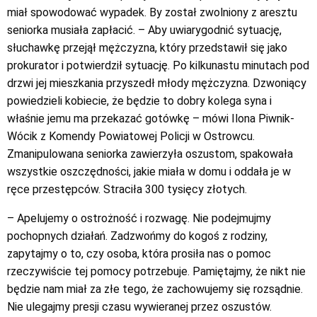
miał spowodować wypadek. By został zwolniony z aresztu
seniorka musiała zapłacić. – Aby uwiarygodnić sytuację,
słuchawkę przejął mężczyzna, który przedstawił się jako
prokurator i potwierdził sytuację. Po kilkunastu minutach pod
drzwi jej mieszkania przyszedł młody mężczyzna. Dzwoniący
powiedzieli kobiecie, że będzie to dobry kolega syna i
właśnie jemu ma przekazać gotówkę – mówi Ilona Piwnik-
Wócik z Komendy Powiatowej Policji w Ostrowcu.
Zmanipulowana seniorka zawierzyła oszustom, spakowała
wszystkie oszczędności, jakie miała w domu i oddała je w
ręce przestępców. Straciła 300 tysięcy złotych.
– Apelujemy o ostrożność i rozwagę. Nie podejmujmy
pochopnych działań. Zadzwońmy do kogoś z rodziny,
zapytajmy o to, czy osoba, która prosiła nas o pomoc
rzeczywiście tej pomocy potrzebuje. Pamiętajmy, że nikt nie
będzie nam miał za złe tego, że zachowujemy się rozsądnie.
Nie ulegajmy presji czasu wywieranej przez oszustów.