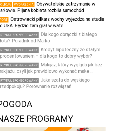
Obywatelskie zatrzymanie w
POLICJA
WYDARZENIA
arłowie. PIjana kobieta rozbiła samochód
Ostrowiecki piłkarz wodny wyjeżdża na studia
SPORT
o USA. Będzie tam grał w wate …
Dla kogo obrączki z białego
ARTYKUŁ SPONSOROWANY
łota? Poradnik od Marko
Kredyt hipoteczny ze stałym
ARTYKUŁ SPONSOROWANY
procentowaniem – dla kogo to dobry wybór?
Makijaż, który wygląda jak bez
ARTYKUŁ SPONSOROWANY
akijażu, czyli jak prawidłowo wykonać make …
Jaka szafa do wąskiego
ARTYKUŁ SPONSOROWANY
rzedpokoju? Porównanie rozwiązań
POGODA
NASZE PROGRAMY