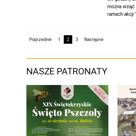
można wziąć 
ramach akcji 
Poprzednie
1
2
3
Następne
NASZE PATRONATY