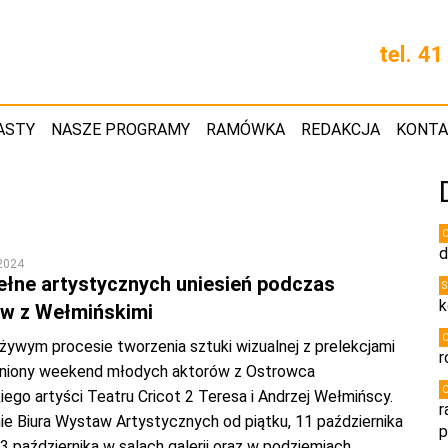
tel. 4
ASTY
NASZE PROGRAMY
RAMÓWKA
REDAKCJA
KONT
d
 2024
pełne artystycznych uniesień podczas
k
w z Wełmińskimi
żywym procesie tworzenia sztuki wizualnej z prelekcjami
r
miniony weekend młodych aktorów z Ostrowca
ego artyści Teatru Cricot 2 Teresa i Andrzej Wełmińscy.
r
ie Biura Wystaw Artystycznych od piątku, 11 października
p
 13 października w salach galerii oraz w podziemiach