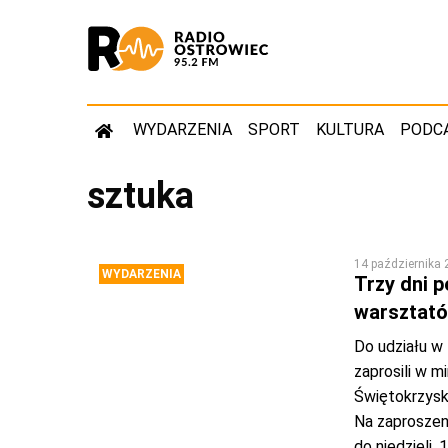
WYDARZENIA
SPORT
KULTURA
PODC
sztuka
14 października
WYDARZENIA
Trzy dni 
warsztató
Do udziału w 
zaprosili w 
Świętokrzyski
Na zaproszen
do niedzieli,