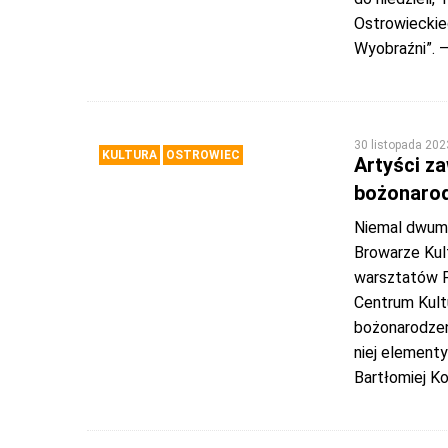
Ostrowieckie
Wyobraźni”. 
30 listopada 202
KULTURA
OSTROWIEC
Artyści z
bożonarod
Niemal dwum
Browarze Kul
warsztatów Pr
Centrum Kultu
bożonarodzeni
niej element
Bartłomiej K