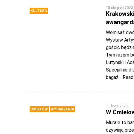
15 sierpnia 2023
KULTURA
Krakowski
awangarda
Wernisaż dwóc
Wystaw Artys
gościć będzi
Tym razem będ
Lutyński i A
Specjalnie dl
bagaż
… Read
11 lipca 2023
ĆMIELÓW
WYDARZENIA
W Ćmielow
Murale to ba
ożywiają prze