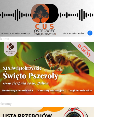
eklama
olecamy