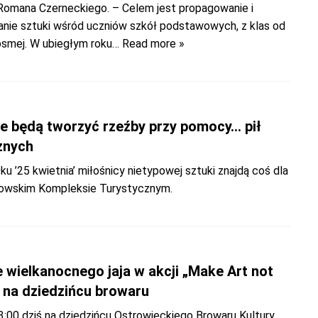
 Romana Czerneckiego. – Celem jest propagowanie i
nie sztuki wśród uczniów szkół podstawowych, z klas od
ósmej. W ubiegłym roku
… Read more »
e będą tworzyć rzeźby przy pomocy… pił
znych
ku ’25 kwietnia’ miłośnicy nietypowej sztuki znajdą coś dla
towskim Kompleksie Turystycznym.
 wielkanocnego jaja w akcji „Make Art not
 na dziedzińcu browaru
3:00 dziś na dziedzińcu Ostrowieckiego Browaru Kultury