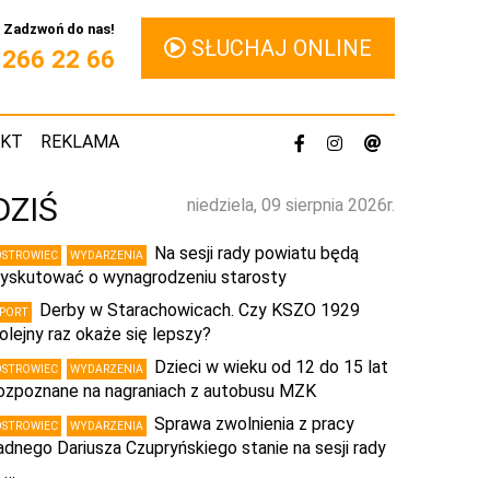
Zadzwoń do nas!
SŁUCHAJ ONLINE
1 266 22 66
AKT
REKLAMA
DZIŚ
niedziela, 09 sierpnia 2026r.
Na sesji rady powiatu będą
OSTROWIEC
WYDARZENIA
yskutować o wynagrodzeniu starosty
Derby w Starachowicach. Czy KSZO 1929
SPORT
olejny raz okaże się lepszy?
Dzieci w wieku od 12 do 15 lat
OSTROWIEC
WYDARZENIA
ozpoznane na nagraniach z autobusu MZK
Sprawa zwolnienia z pracy
OSTROWIEC
WYDARZENIA
adnego Dariusza Czupryńskiego stanie na sesji rady
 …