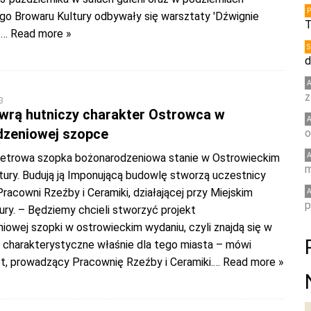
go Browaru Kultury odbywały się warsztaty 'Dźwignie
T
–
… Read more »
d
z
3
awrą hutniczy charakter Ostrowca w
zeniowej szopce
o
etrowa szopka bożonarodzeniowa stanie w Ostrowieckim
m
tury. Budują ją Imponującą budowlę stworzą uczestnicy
acowni Rzeźby i Ceramiki, działającej przy Miejskim
p
ry. – Będziemy chcieli stworzyć projekt
owej szopki w ostrowieckim wydaniu, czyli znajdą się w
y charakterystyczne właśnie dla tego miasta – mówi
ot, prowadzący Pracownię Rzeźby i Ceramiki.
… Read more »