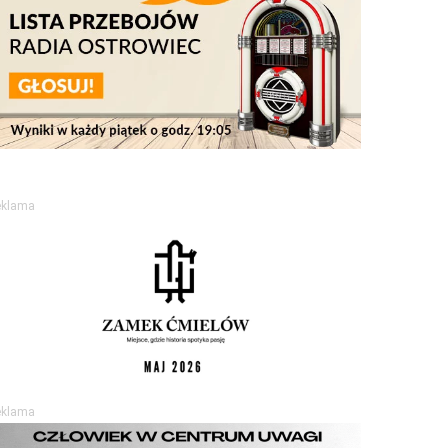
eklama
eklama