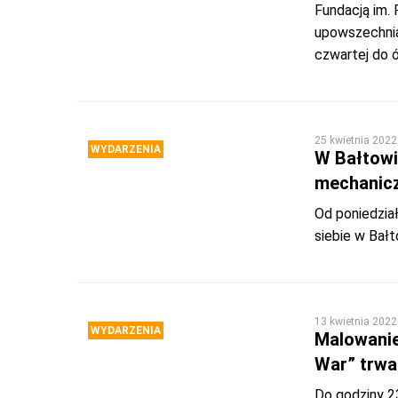
Fundacją im.
upowszechnia
czwartej do 
25 kwietnia 2022
WYDARZENIA
W Bałtowi
mechanic
Od poniedział
siebie w Bał
13 kwietnia 2022
WYDARZENIA
Malowanie
War” trwa
Do godziny 2