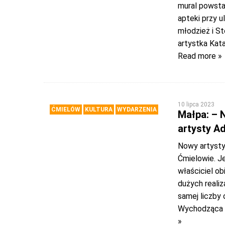
mural powstan
apteki przy u
młodzież i S
artystka Kat
Read more »
10 lipca 2023
ĆMIELÓW
KULTURA
WYDARZENIA
Małpa: – 
artysty A
Nowy artyst
Ćmielowie. J
właściciel ob
dużych realiz
samej liczby 
Wychodząca z
»