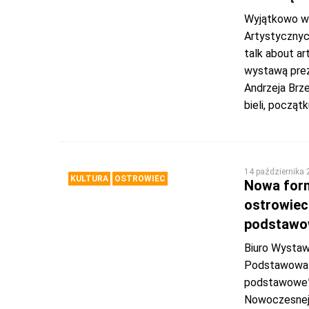
Wyjątkowo w 
Artystycznych
talk about ar
wystawą prez
Andrzeja Brze
bieli, począt
14 października
KULTURA
OSTROWIEC
Nowa form
ostrowiec
podstawo
Biuro Wystaw
Podstawowa n
podstawowe”.
Nowoczesnej 