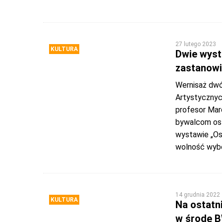
27 lutego 2023
KULTURA
Dwie wyst
zastanowi
Wernisaż dwó
Artystycznyc
profesor Marc
bywalcom ostr
wystawie „Oso
wolność wybor
14 grudnia 2022
KULTURA
Na ostatni
w środę 