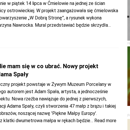
ie w piątek 14 lipca w Ćmielowie na jednej ze ścian
licy ostrowieckiej. W projekt zaangażowała się ćmielowska
towarzyszenie „W Dobrą Stronę”, a rysunek wykona
arzyna Nawrocka. Mural przedstawiać będzie skrzydła
…
r
Nie mam się w co ubrać. Nowy projekt
dama Spały
yczny projekt powstaje w Żywym Muzeum Porcelany w
ego autorem jest Adam Spała, artysta, a jednocześnie
iektu. Nowa rzeźba nawiązuje do jednej z pierwszych,
acji Adama Spały, czyli stworzenia 47 małp z brązu i takiej
obrazów, noszącej nazwę 'Piękne Małpy Europy’.
P
 klatki dwumetrowa małpa w rękach będzie
… Read more