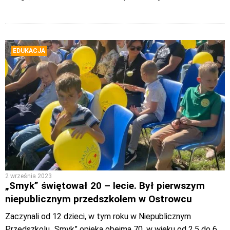
EDUKACJA
2 września 2023
„Smyk” świętował 20 – lecie. Był pierwszym
niepublicznym przedszkolem w Ostrowcu
Zaczynali od 12 dzieci, w tym roku w Niepublicznym
Przedszkolu „Smyk” opieką obejmą 70, w wieku od 2,5 do 6