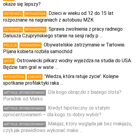
okaże się lepszy?
Dzieci w wieku od 12 do 15 lat
OSTROWIEC
WYDARZENIA
rozpoznane na nagraniach z autobusu MZK
Sprawa zwolnienia z pracy radnego
OSTROWIEC
WYDARZENIA
Dariusza Czupryńskiego stanie na sesji rady p …
Obywatelskie zatrzymanie w Tarłowie.
POLICJA
WYDARZENIA
PIjana kobieta rozbiła samochód
Ostrowiecki piłkarz wodny wyjeżdża na studia do USA.
SPORT
Będzie tam grał w wate …
’Wiedza, która ratuje życie’. Kolejne
WYDARZENIA
ZDROWIE
spotkanie profilaktyki raka …
Dla kogo obrączki z białego złota?
ARTYKUŁ SPONSOROWANY
Poradnik od Marko
Kredyt hipoteczny ze stałym
ARTYKUŁ SPONSOROWANY
oprocentowaniem – dla kogo to dobry wybór?
Makijaż, który wygląda jak bez makijażu,
ARTYKUŁ SPONSOROWANY
czyli jak prawidłowo wykonać make …