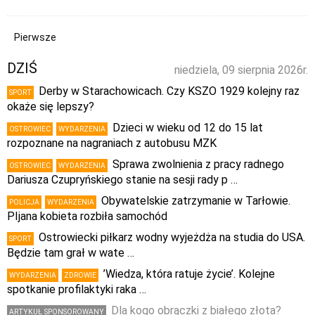
Pierwsze
DZIŚ
niedziela, 09 sierpnia 2026r.
Derby w Starachowicach. Czy KSZO 1929 kolejny raz
SPORT
okaże się lepszy?
Dzieci w wieku od 12 do 15 lat
OSTROWIEC
WYDARZENIA
rozpoznane na nagraniach z autobusu MZK
Sprawa zwolnienia z pracy radnego
OSTROWIEC
WYDARZENIA
Dariusza Czupryńskiego stanie na sesji rady p …
Obywatelskie zatrzymanie w Tarłowie.
POLICJA
WYDARZENIA
PIjana kobieta rozbiła samochód
Ostrowiecki piłkarz wodny wyjeżdża na studia do USA.
SPORT
Będzie tam grał w wate …
’Wiedza, która ratuje życie’. Kolejne
WYDARZENIA
ZDROWIE
spotkanie profilaktyki raka …
Dla kogo obrączki z białego złota?
ARTYKUŁ SPONSOROWANY