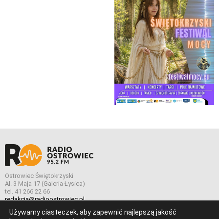
Ostrowiec Świętokrzyski
Al. 3 Maja 17 (Galeria Łysica)
tel. 41 266 22 66
redakcja@radioostrowiec.pl
Używamy ciasteczek, aby zapewnić najlepszą jakość