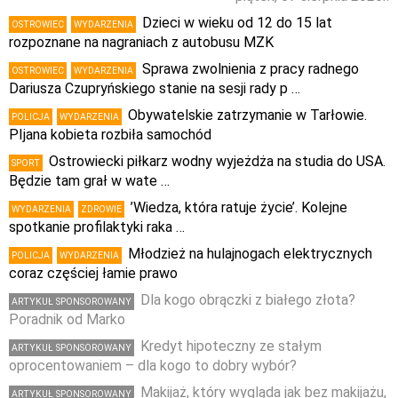
Dzieci w wieku od 12 do 15 lat
OSTROWIEC
WYDARZENIA
rozpoznane na nagraniach z autobusu MZK
Sprawa zwolnienia z pracy radnego
OSTROWIEC
WYDARZENIA
Dariusza Czupryńskiego stanie na sesji rady p …
Obywatelskie zatrzymanie w Tarłowie.
POLICJA
WYDARZENIA
PIjana kobieta rozbiła samochód
Ostrowiecki piłkarz wodny wyjeżdża na studia do USA.
SPORT
Będzie tam grał w wate …
’Wiedza, która ratuje życie’. Kolejne
WYDARZENIA
ZDROWIE
spotkanie profilaktyki raka …
Młodzież na hulajnogach elektrycznych
POLICJA
WYDARZENIA
coraz częściej łamie prawo
Dla kogo obrączki z białego złota?
ARTYKUŁ SPONSOROWANY
Poradnik od Marko
Kredyt hipoteczny ze stałym
ARTYKUŁ SPONSOROWANY
oprocentowaniem – dla kogo to dobry wybór?
Makijaż, który wygląda jak bez makijażu,
ARTYKUŁ SPONSOROWANY