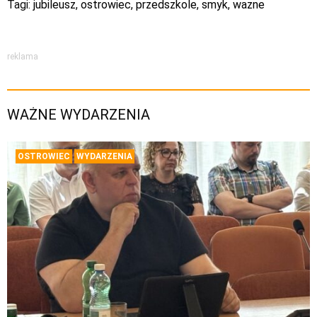
Tagi:
jubileusz
,
ostrowiec
,
przedszkole
,
smyk
,
wazne
reklama
WAŻNE WYDARZENIA
OSTROWIEC
WYDARZENIA