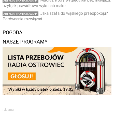
Makijaż, który wygląda jak bez makijażu,
ARTYKUŁ SPONSOROWANY
czyli jak prawidłowo wykonać make …
Jaka szafa do wąskiego przedpokoju?
ARTYKUŁ SPONSOROWANY
Porównanie rozwiązań
POGODA
NASZE PROGRAMY
reklama