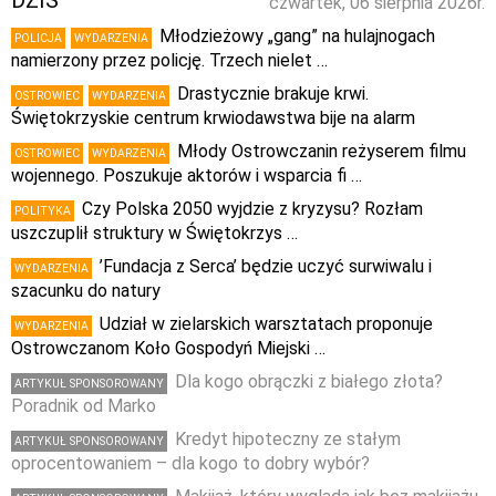
DZIŚ
czwartek, 06 sierpnia 2026r.
Młodzieżowy „gang” na hulajnogach
POLICJA
WYDARZENIA
namierzony przez policję. Trzech nielet …
Drastycznie brakuje krwi.
OSTROWIEC
WYDARZENIA
Świętokrzyskie centrum krwiodawstwa bije na alarm
Młody Ostrowczanin reżyserem filmu
OSTROWIEC
WYDARZENIA
wojennego. Poszukuje aktorów i wsparcia fi …
Czy Polska 2050 wyjdzie z kryzysu? Rozłam
POLITYKA
uszczuplił struktury w Świętokrzys …
’Fundacja z Serca’ będzie uczyć surwiwalu i
WYDARZENIA
szacunku do natury
Udział w zielarskich warsztatach proponuje
WYDARZENIA
Ostrowczanom Koło Gospodyń Miejski …
Dla kogo obrączki z białego złota?
ARTYKUŁ SPONSOROWANY
Poradnik od Marko
Kredyt hipoteczny ze stałym
ARTYKUŁ SPONSOROWANY
oprocentowaniem – dla kogo to dobry wybór?