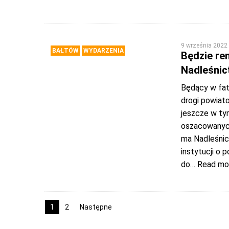
9 września 2022
BAŁTÓW
WYDARZENIA
Będzie re
Nadleśnic
Będący w fat
drogi powiat
jeszcze w ty
oszacowanych
ma Nadleśnic
instytucji o 
do
… Read mo
1
2
Następne