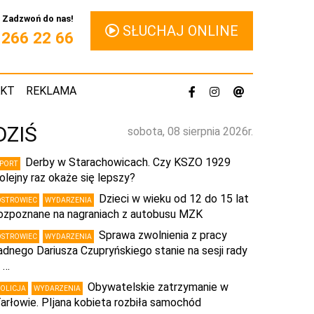
Zadzwoń do nas!
SŁUCHAJ ONLINE
1 266 22 66
AKT
REKLAMA
DZIŚ
sobota, 08 sierpnia 2026r.
Derby w Starachowicach. Czy KSZO 1929
SPORT
olejny raz okaże się lepszy?
Dzieci w wieku od 12 do 15 lat
OSTROWIEC
WYDARZENIA
ozpoznane na nagraniach z autobusu MZK
Sprawa zwolnienia z pracy
OSTROWIEC
WYDARZENIA
adnego Dariusza Czupryńskiego stanie na sesji rady
 …
Obywatelskie zatrzymanie w
POLICJA
WYDARZENIA
arłowie. PIjana kobieta rozbiła samochód