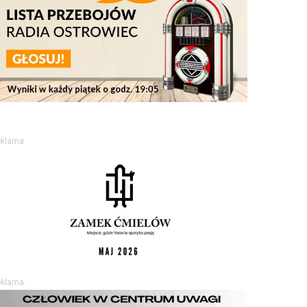
eklama
eklama