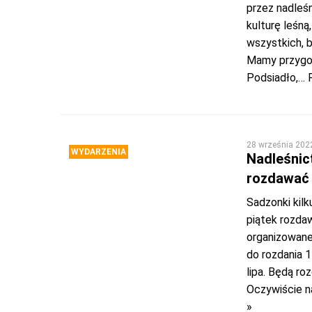
przez nadleś
kulturę leśną
wszystkich, 
Mamy przygo
Podsiadło,
… 
28 września 202
WYDARZENIA
Nadleśnic
rozdawać 
Sadzonki kil
piątek rozda
organizowanej
do rozdania 1
lipa. Będą r
Oczywiście n
»