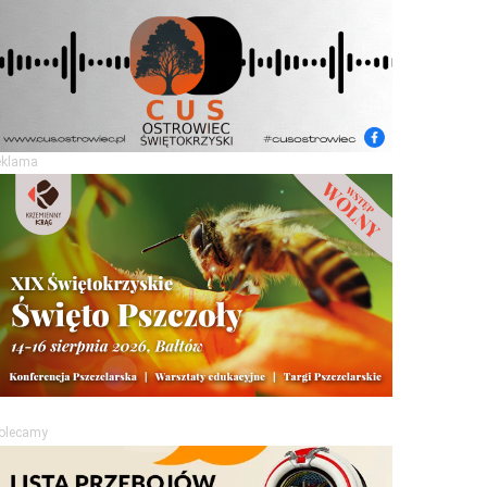
eklama
olecamy