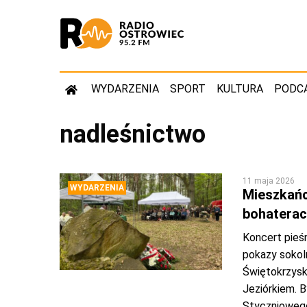
WYDARZENIA
SPORT
KULTURA
PODC
nadleśnictwo
11 maja 2026
WYDARZENIA
Mieszkańc
bohaterac
Koncert pieśn
pokazy sokol
Świętokrzyski
Jeziórkiem. 
Styczniowego