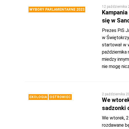
12 października
WYBORY PARLAMENTARNE 2023
Kampania 
się w San
Prezes PiS Ja
w Świętokrzys
startował w 
października 
miedzy innymi
nie mogę nic
2 października 2
EKOLOGIA
OSTROWIEC
We wtorek
sadzonki 
We wtorek, 2 
rozdawane bę