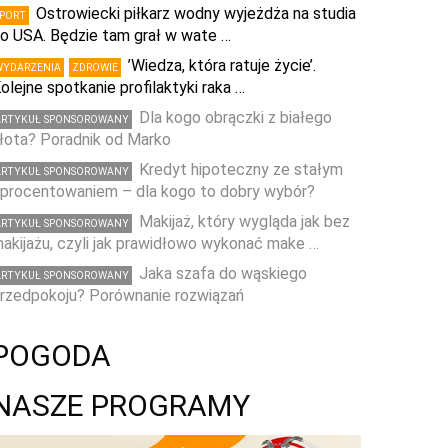
Ostrowiecki piłkarz wodny wyjeżdża na studia
SPORT
o USA. Będzie tam grał w wate …
’Wiedza, która ratuje życie’.
WYDARZENIA
ZDROWIE
olejne spotkanie profilaktyki raka …
Dla kogo obrączki z białego
ARTYKUŁ SPONSOROWANY
łota? Poradnik od Marko
Kredyt hipoteczny ze stałym
ARTYKUŁ SPONSOROWANY
procentowaniem – dla kogo to dobry wybór?
Makijaż, który wygląda jak bez
ARTYKUŁ SPONSOROWANY
akijażu, czyli jak prawidłowo wykonać make …
Jaka szafa do wąskiego
ARTYKUŁ SPONSOROWANY
rzedpokoju? Porównanie rozwiązań
POGODA
NASZE PROGRAMY