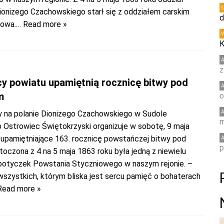
ionizego Czachowskiego starł się z oddziałem carskim
d
cowa.
… Read more »
K
z
y powiatu upamiętnią rocznicę bitwy pod
m
o
ny na polanie Dionizego Czachowskiego w Sudole
m
 Ostrowiec Świętokrzyski organizuje w sobotę, 9 maja
 upamiętniające 163. rocznicę powstańczej bitwy pod
p
toczona z 4 na 5 maja 1863 roku była jedną z niewielu
potyczek Powstania Styczniowego w naszym rejonie. –
szystkich, którym bliska jest sercu pamięć o bohaterach
Read more »