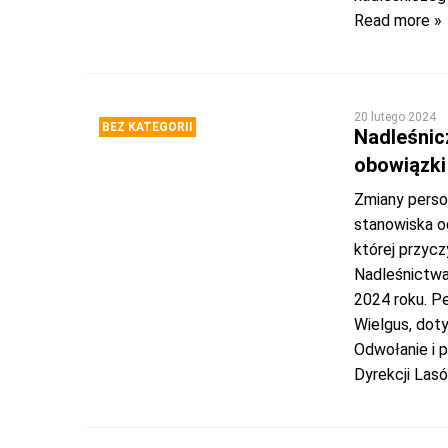
Read more »
20 lutego 2024
BEZ KATEGORII
Nadleśnic
obowiązki
Zmiany perso
stanowiska o
której przyc
Nadleśnictwa
2024 roku. P
Wielgus, dot
Odwołanie i 
Dyrekcji Las