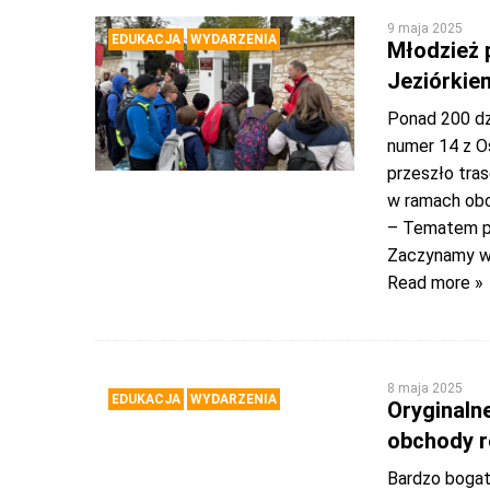
9 maja 2025
EDUKACJA
WYDARZENIA
Młodzież 
Jeziórkie
Ponad 200 dz
numer 14 z O
przeszło tra
w ramach obc
– Tematem prz
Zaczynamy w 
Read more »
8 maja 2025
EDUKACJA
WYDARZENIA
Oryginaln
obchody r
Bardzo bogate