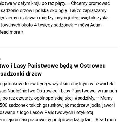
nictwa w całym kraju po raz piąty. – Chcemy promować
, sadzenie drzew i polską ekologię. Także zapraszamy
będziemy rozdawać między innymi jodłę świętokrzyską.
towanych około 4 tysięcy sadzonek – mówi Adam
Read more »
2
two i Lasy Państwowe będą w Ostrowcu
sadzonki drzew
ku gatunków drzew będą wszystkim chętnym w czwartek i
wać Nadleśnictwo Ostrowiec i Lasy Państwowe, w ramach
 po raz czwarty, ogólnopolskiej akcji #sadziMy. – Mamy
500 sadzonek takich gatunków jak modrzew, jodła, jawor i
ozdawane z logo Lasów Państwowych i etykietą.
a miejscu nasi pracownicy podpowiedzą gdzie
… Read more