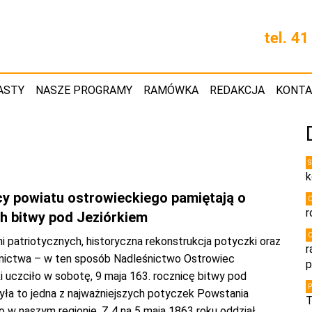
tel. 4
ASTY
NASZE PROGRAMY
RAMÓWKA
REDAKCJA
KONT
k
y powiatu ostrowieckiego pamiętają o
r
h bitwy pod Jeziórkiem
i patriotycznych, historyczna rekonstrukcja potyczki oraz
r
nictwa – w ten sposób Nadleśnictwo Ostrowiec
p
 uczciło w sobotę, 9 maja 163. rocznicę bitwy pod
Była to jedna z najważniejszych potyczek Powstania
T
 w naszym regionie. Z 4 na 5 maja 1863 roku oddział