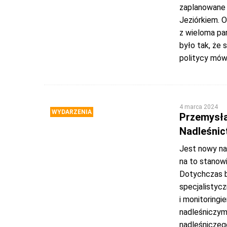
zaplanowane 
Jeziórkiem. 
z wieloma pa
było tak, że
politycy mówi
4 marca 2024
WYDARZENIA
Przemysła
Nadleśnic
Jest nowy na
na to stanow
Dotychczas b
specjalistyc
i monitoringi
nadleśniczym
nadleśniczeg