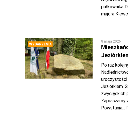
pułkownika D
majora Klew
8 maja 2026
WYDARZENIA
Mieszkańc
Jeziórkie
Po raz kolej
Nadleśnictwo
uroczystości
Jeziórkiem. S
zwycięskich 
Zapraszamy w
Powstania
… 