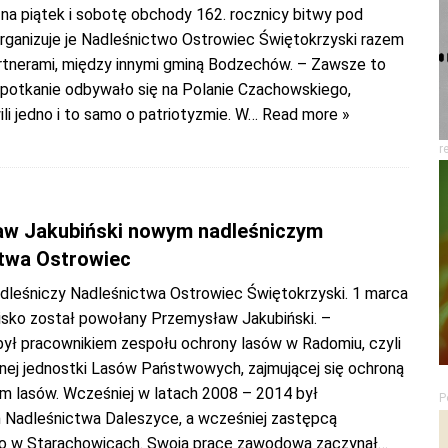
na piątek i sobotę obchody 162. rocznicy bitwy pod
Organizuje je Nadleśnictwo Ostrowiec Świętokrzyski razem
rtnerami, między innymi gminą Bodzechów. – Zawsze to
 spotkanie odbywało się na Polanie Czachowskiego,
li jedno i to samo o patriotyzmie. W
… Read more »
r
w Jakubiński nowym nadleśniczym
twa Ostrowiec
dleśniczy Nadleśnictwa Ostrowiec Świętokrzyski. 1 marca
isko został powołany Przemysław Jakubiński. –
ył pracownikiem zespołu ochrony lasów w Radomiu, czyli
znej jednostki Lasów Państwowych, zajmującej się ochroną
em lasów. Wcześniej w latach 2008 – 2014 był
P
 Nadleśnictwa Daleszyce, a wcześniej zastępcą
o w Starachowicach. Swoją pracę zawodową zaczynał
…