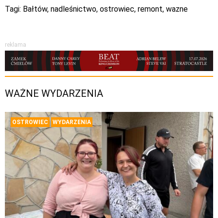
Tagi:
Bałtów
,
nadleśnictwo
,
ostrowiec
,
remont
,
wazne
reklama
WAŻNE WYDARZENIA
OSTROWIEC
WYDARZENIA