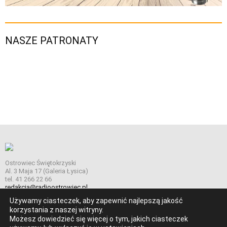
NASZE PATRONATY
Ostrowiec Świętokrzyski
Al. 3 Maja 17 (Galeria Łysica)
tel. 41 266 22 66
redakcja@radioostrowiec.pl
Używamy ciasteczek, aby zapewnić najlepszą jakość
korzystania z naszej witryny.
Możesz dowiedzieć się więcej o tym, jakich ciasteczek
© Wszelkie prawa zastrzeżone. Radio Ostrowiec 2026 Radio