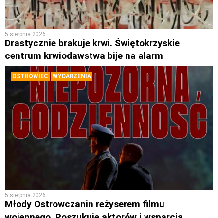
5 sierpnia 2026
Drastycznie brakuje krwi. Świętokrzyskie
centrum krwiodawstwa bije na alarm
OSTROWIEC
WYDARZENIA
5 sierpnia 2026
Młody Ostrowczanin reżyserem filmu
wojennego. Poszukuje aktorów i wsparcia