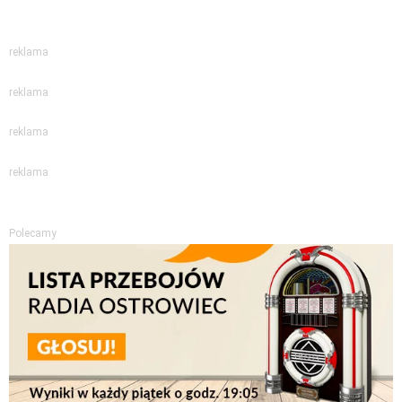
reklama
reklama
reklama
reklama
Polecamy