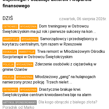
finansowego
DZIŚ
czwartek, 06 sierpnia 2026r.
Dom treningowy w Ostrowcu
OSTROWIEC
WYDARZENIA
Świętokrzyskim ma już rok i pierwsze sukcesy na kon …
Samorządowcy i przedsiębiorcy o
INWESTYCJE
WYDARZENIA
korytarzu centralnym, tym razem w Rzeszowie
Trwa remont w Młodzieżowym Ośrodku
EDUKACJA
INWESTYCJE
Socjoterapii w Ostrowcu Świętokrzyskim
Zderzenie osobówki z ciężarówką w
POLICJA
WYDARZENIA
gminie Ożarów
Młodzieżowy „gang” na hulajnogach
POLICJA
WYDARZENIA
namierzony przez policję. Trzech nielet …
Drastycznie brakuje krwi.
OSTROWIEC
WYDARZENIA
Świętokrzyskie centrum krwiodawstwa bije na alarm
Dla kogo obrączki z białego złota?
ARTYKUŁ SPONSOROWANY
Poradnik od Marko