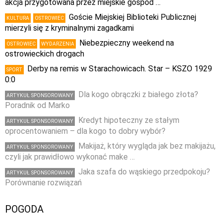
akcja przygotowana przez miejskie gospod …
Goście Miejskiej Biblioteki Publicznej
KULTURA
OSTROWIEC
mierzyli się z kryminalnymi zagadkami
Niebezpieczny weekend na
OSTROWIEC
WYDARZENIA
ostrowieckich drogach
Derby na remis w Starachowicach. Star – KSZO 1929
SPORT
0:0
Dla kogo obrączki z białego złota?
ARTYKUŁ SPONSOROWANY
Poradnik od Marko
Kredyt hipoteczny ze stałym
ARTYKUŁ SPONSOROWANY
oprocentowaniem – dla kogo to dobry wybór?
Makijaż, który wygląda jak bez makijażu,
ARTYKUŁ SPONSOROWANY
czyli jak prawidłowo wykonać make …
Jaka szafa do wąskiego przedpokoju?
ARTYKUŁ SPONSOROWANY
Porównanie rozwiązań
POGODA