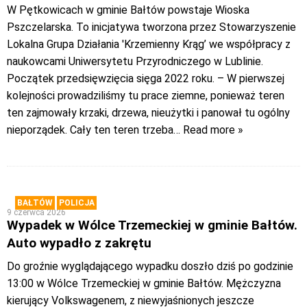
W Pętkowicach w gminie Bałtów powstaje Wioska
Pszczelarska. To inicjatywa tworzona przez Stowarzyszenie
Lokalna Grupa Działania 'Krzemienny Krąg’ we współpracy z
naukowcami Uniwersytetu Przyrodniczego w Lublinie.
Początek przedsięwzięcia sięga 2022 roku. – W pierwszej
kolejności prowadziliśmy tu prace ziemne, ponieważ teren
ten zajmowały krzaki, drzewa, nieużytki i panował tu ogólny
nieporządek. Cały ten teren trzeba
… Read more »
BAŁTÓW
POLICJA
9 czerwca 2026
Wypadek w Wólce Trzemeckiej w gminie Bałtów.
Auto wypadło z zakrętu
Do groźnie wyglądającego wypadku doszło dziś po godzinie
13:00 w Wólce Trzemeckiej w gminie Bałtów. Mężczyzna
kierujący Volkswagenem, z niewyjaśnionych jeszcze