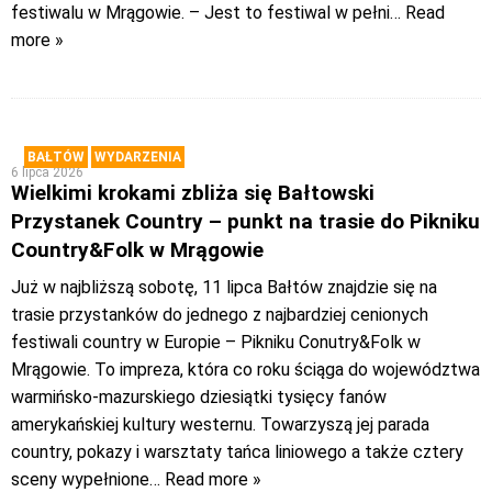
festiwalu w Mrągowie. – Jest to festiwal w pełni
… Read
more »
BAŁTÓW
WYDARZENIA
6 lipca 2026
Wielkimi krokami zbliża się Bałtowski
Przystanek Country – punkt na trasie do Pikniku
Country&Folk w Mrągowie
Już w najbliższą sobotę, 11 lipca Bałtów znajdzie się na
trasie przystanków do jednego z najbardziej cenionych
festiwali country w Europie – Pikniku Conutry&Folk w
Mrągowie. To impreza, która co roku ściąga do województwa
warmińsko-mazurskiego dziesiątki tysięcy fanów
amerykańskiej kultury westernu. Towarzyszą jej parada
country, pokazy i warsztaty tańca liniowego a także cztery
sceny wypełnione
… Read more »