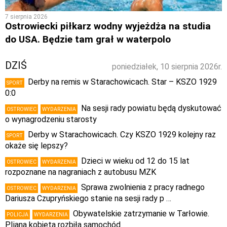
7 sierpnia 2026
Ostrowiecki piłkarz wodny wyjeżdża na studia
do USA. Będzie tam grał w waterpolo
DZIŚ
poniedziałek, 10 sierpnia 2026r.
Derby na remis w Starachowicach. Star – KSZO 1929
SPORT
0:0
Na sesji rady powiatu będą dyskutować
OSTROWIEC
WYDARZENIA
o wynagrodzeniu starosty
Derby w Starachowicach. Czy KSZO 1929 kolejny raz
SPORT
okaże się lepszy?
Dzieci w wieku od 12 do 15 lat
OSTROWIEC
WYDARZENIA
rozpoznane na nagraniach z autobusu MZK
Sprawa zwolnienia z pracy radnego
OSTROWIEC
WYDARZENIA
Dariusza Czupryńskiego stanie na sesji rady p …
Obywatelskie zatrzymanie w Tarłowie.
POLICJA
WYDARZENIA
PIjana kobieta rozbiła samochód