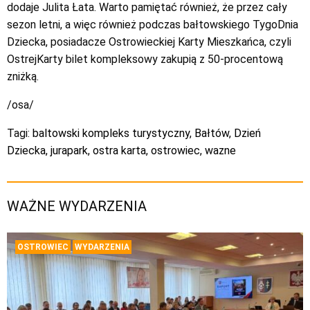
dodaje Julita Łata. Warto pamiętać również, że przez cały
sezon letni, a więc również podczas bałtowskiego TygoDnia
Dziecka, posiadacze Ostrowieckiej Karty Mieszkańca, czyli
OstrejKarty bilet kompleksowy zakupią z 50-procentową
zniżką.
/osa/
Tagi:
baltowski kompleks turystyczny
,
Bałtów
,
Dzień
Dziecka
,
jurapark
,
ostra karta
,
ostrowiec
,
wazne
WAŻNE WYDARZENIA
OSTROWIEC
WYDARZENIA