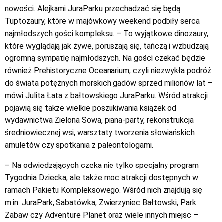
nowości. Alejkami JuraParku przechadzać się będą
Tuptozaury, które w majówkowy weekend podbiły serca
najmłodszych gości kompleksu. – To wyjątkowe dinozaury,
które wyglądają jak żywe, poruszają się, tańczą i wzbudzają
ogromną sympatię najmłodszych. Na gości czekać będzie
również Prehistoryczne Oceanarium, czyli niezwykła podróż
do świata potężnych morskich gadów sprzed milionów lat –
mówi Julita Łata z bałtowskiego JuraParku. Wśród atrakcji
pojawią się także wielkie poszukiwania książek od
wydawnictwa Zielona Sowa, piana-party, rekonstrukcja
średniowiecznej wsi, warsztaty tworzenia słowiańskich
amuletów czy spotkania z paleontologami.
– Na odwiedzających czeka nie tylko specjalny program
Tygodnia Dziecka, ale także moc atrakcji dostępnych w
ramach Pakietu Kompleksowego. Wśród nich znajdują się
m.in. JuraPark, Sabatówka, Zwierzyniec Bałtowski, Park
Zabaw czy Adventure Planet oraz wiele innych miejsc –