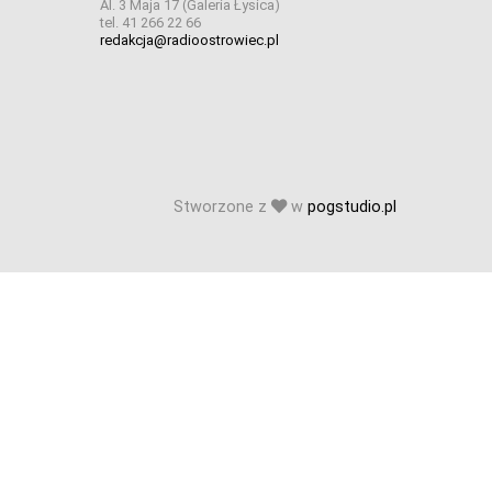
Al. 3 Maja 17 (Galeria Łysica)
tel. 41 266 22 66
redakcja@radioostrowiec.pl
Stworzone z
w
pogstudio.pl