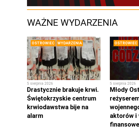
WAŻNE WYDARZENIA
OSTROWIEC
WYDARZENIA
OSTROWIEC
5 sierpnia 2026
5 sierpnia 2026
Drastycznie brakuje krwi.
Młody Os
Świętokrzyskie centrum
reżyserem
krwiodawstwa bije na
wojennego
alarm
aktorów i
finansow