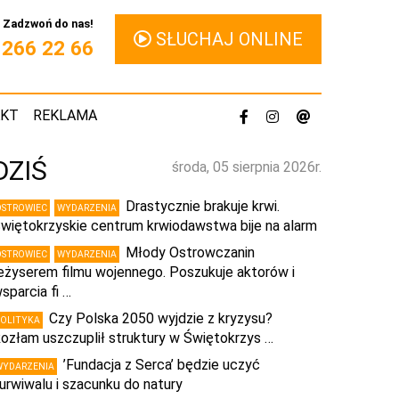
Zadzwoń do nas!
SŁUCHAJ ONLINE
1 266 22 66
AKT
REKLAMA
DZIŚ
środa, 05 sierpnia 2026r.
Drastycznie brakuje krwi.
OSTROWIEC
WYDARZENIA
więtokrzyskie centrum krwiodawstwa bije na alarm
Młody Ostrowczanin
OSTROWIEC
WYDARZENIA
eżyserem filmu wojennego. Poszukuje aktorów i
sparcia fi …
Czy Polska 2050 wyjdzie z kryzysu?
POLITYKA
ozłam uszczuplił struktury w Świętokrzys …
’Fundacja z Serca’ będzie uczyć
WYDARZENIA
urwiwalu i szacunku do natury