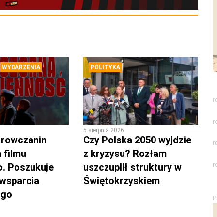
WYDARZENIA
POLITYKA
r
r
5 sierpnia 2026
trowczanin
Czy Polska 2050 wyjdzie
r
 filmu
z kryzysu? Rozłam
r
. Poszukuje
uszczuplił struktury w
 wsparcia
Świętokrzyskiem
ego
P