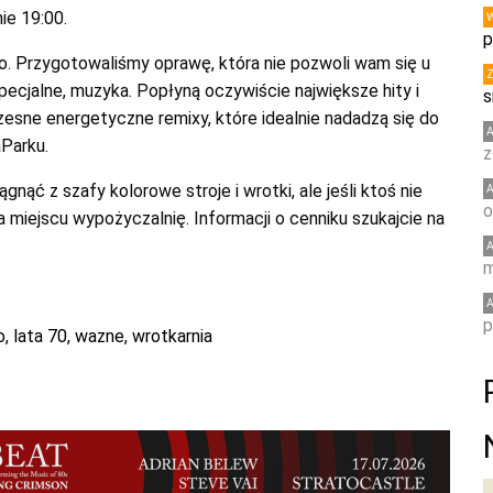
ie 19:00.
p
co. Przygotowaliśmy oprawę, która nie pozwoli wam się u
pecjalne, muzyka. Popłyną oczywiście największe hity i
s
zesne energetyczne remixy, które idealnie nadadzą się do
Parku.
z
nąć z szafy kolorowe stroje i wrotki, ale jeśli ktoś nie
o
 miejscu wypożyczalnię. Informacji o cenniku szukajcie na
m
p
o
,
lata 70
,
wazne
,
wrotkarnia