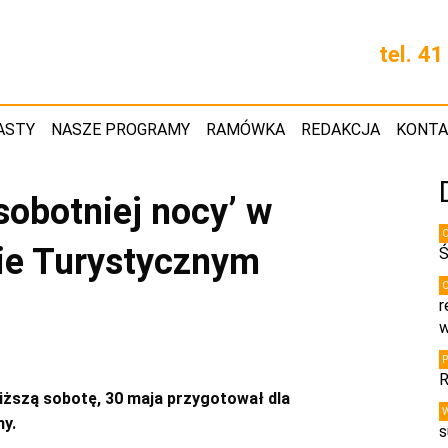
tel. 4
ASTY
NASZE PROGRAMY
RAMÓWKA
REDAKCJA
KONT
sobotniej nocy’ w
ie Turystycznym
Ś
r
w
R
iższą sobotę, 30 maja przygotował dla
y.
s