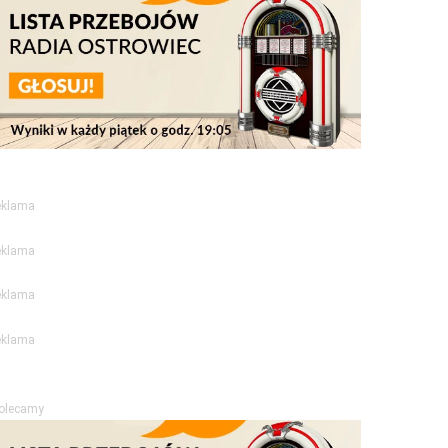
eklama
eklama
eklama
eklama
olecamy