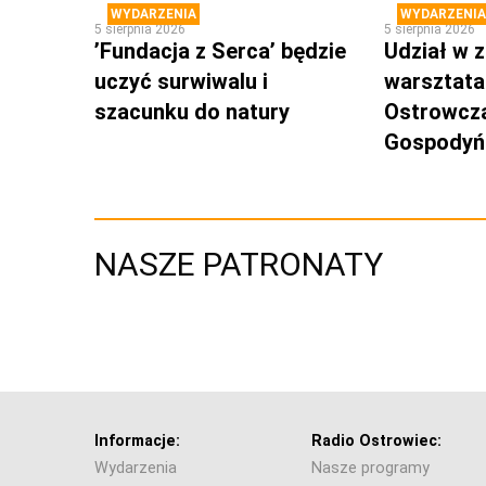
WYDARZENIA
WYDARZENIA
5 sierpnia 2026
5 sierpnia 2026
’Fundacja z Serca’ będzie
Udział w z
uczyć surwiwalu i
warsztata
szacunku do natury
Ostrowcz
Gospodyń 
NASZE PATRONATY
Informacje:
Radio Ostrowiec:
Wydarzenia
Nasze programy