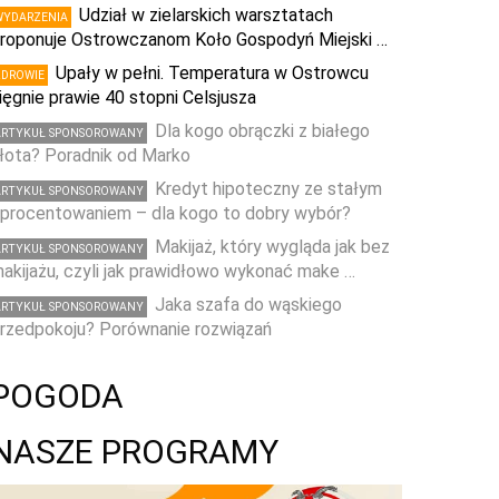
Udział w zielarskich warsztatach
WYDARZENIA
roponuje Ostrowczanom Koło Gospodyń Miejski …
Upały w pełni. Temperatura w Ostrowcu
ZDROWIE
ięgnie prawie 40 stopni Celsjusza
Dla kogo obrączki z białego
ARTYKUŁ SPONSOROWANY
łota? Poradnik od Marko
Kredyt hipoteczny ze stałym
ARTYKUŁ SPONSOROWANY
procentowaniem – dla kogo to dobry wybór?
Makijaż, który wygląda jak bez
ARTYKUŁ SPONSOROWANY
akijażu, czyli jak prawidłowo wykonać make …
Jaka szafa do wąskiego
ARTYKUŁ SPONSOROWANY
rzedpokoju? Porównanie rozwiązań
POGODA
NASZE PROGRAMY