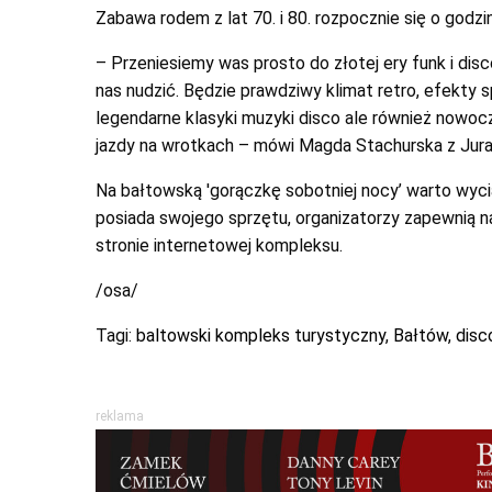
Zabawa rodem z lat 70. i 80. rozpocznie się o godzin
– Przeniesiemy was prosto do złotej ery funk i dis
nas nudzić. Będzie prawdziwy klimat retro, efekty s
legendarne klasyki muzyki disco ale również nowoc
jazdy na wrotkach – mówi Magda Stachurska z Jura
Na bałtowską 'gorączkę sobotniej nocy’ warto wyciąg
posiada swojego sprzętu, organizatorzy zapewnią na
stronie internetowej kompleksu.
/osa/
Tagi:
baltowski kompleks turystyczny
,
Bałtów
,
disc
reklama