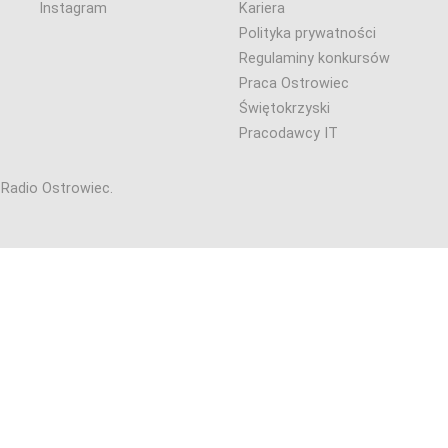
Instagram
Kariera
Polityka prywatności
Regulaminy konkursów
Praca Ostrowiec
Świętokrzyski
Pracodawcy IT
6 Radio Ostrowiec.