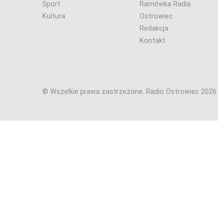
Sport
Ramówka Radia
Kultura
Ostrowiec
Redakcja
Kontakt
© Wszelkie prawa zastrzeżone. Radio Ostrowiec 202