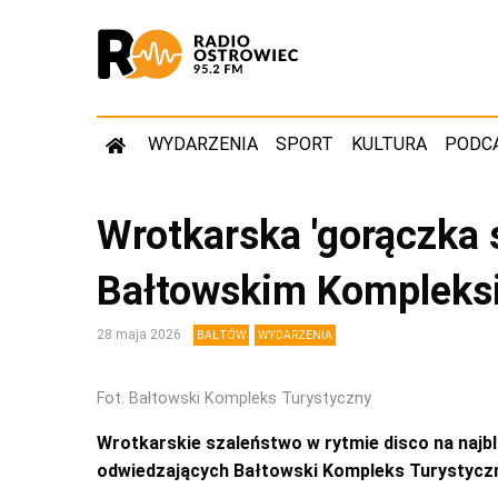
WYDARZENIA
SPORT
KULTURA
PODC
Wrotkarska 'gorączka 
Bałtowskim Kompleks
28 maja 2026
BAŁTÓW
WYDARZENIA
Fot. Bałtowski Kompleks Turystyczny
Wrotkarskie szaleństwo w rytmie disco na najbl
odwiedzających Bałtowski Kompleks Turystyczn