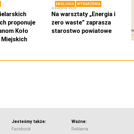
EKOLOGIA
WYDARZENIA
4 sierpnia 2026
ielarskich
Na warsztaty „Energia i
ch proponuje
zero waste” zaprasza
anom Koło
starostwo powiatowe
Miejskich
Jesteśmy także:
Ważne:
Facebook
Reklama