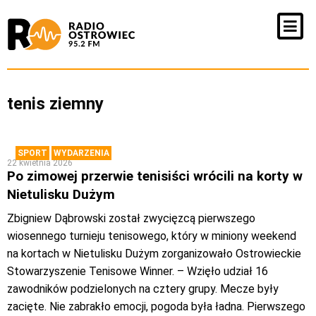
tenis ziemny
SPORT
WYDARZENIA
22 kwietnia 2026
Po zimowej przerwie tenisiści wrócili na korty w
Nietulisku Dużym
Zbigniew Dąbrowski został zwycięzcą pierwszego
wiosennego turnieju tenisowego, który w miniony weekend
na kortach w Nietulisku Dużym zorganizowało Ostrowieckie
Stowarzyszenie Tenisowe Winner. – Wzięło udział 16
zawodników podzielonych na cztery grupy. Mecze były
zacięte. Nie zabrakło emocji, pogoda była ładna. Pierwszego