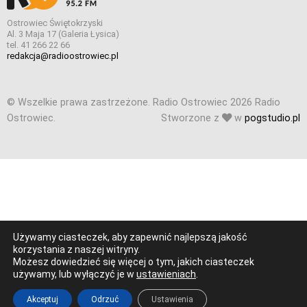
Ostrowiec Świętokrzyski
Al. 3 Maja 17 (Galeria Łysica)
tel. 41 266 22 66
redakcja@radioostrowiec.pl
© Wszelkie prawa zastrzeżone. Radio Ostrowiec 2026 Radio
Ostrowiec.
Stworzone z
w
pogstudio.pl
Używamy ciasteczek, aby zapewnić najlepszą jakość
korzystania z naszej witryny.
Możesz dowiedzieć się więcej o tym, jakich ciasteczek
używamy, lub wyłączyć je w
ustawieniach
.
Akceptuj
Odrzuć
Ustawienia