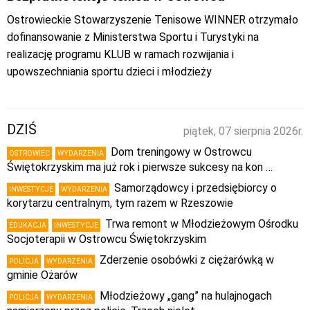
Ostrowieckie Stowarzyszenie Tenisowe WINNER otrzymało
dofinansowanie z Ministerstwa Sportu i Turystyki na
realizację programu KLUB w ramach rozwijania i
upowszechniania sportu dzieci i młodzieży
DZIŚ
piątek, 07 sierpnia 2026r.
Dom treningowy w Ostrowcu
OSTROWIEC
WYDARZENIA
Świętokrzyskim ma już rok i pierwsze sukcesy na kon …
Samorządowcy i przedsiębiorcy o
INWESTYCJE
WYDARZENIA
korytarzu centralnym, tym razem w Rzeszowie
Trwa remont w Młodzieżowym Ośrodku
EDUKACJA
INWESTYCJE
Socjoterapii w Ostrowcu Świętokrzyskim
Zderzenie osobówki z ciężarówką w
POLICJA
WYDARZENIA
gminie Ożarów
Młodzieżowy „gang” na hulajnogach
POLICJA
WYDARZENIA