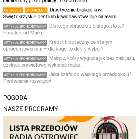
namierzony przez policję. Trzech nielet …
Drastycznie brakuje krwi.
OSTROWIEC
WYDARZENIA
Świętokrzyskie centrum krwiodawstwa bije na alarm
Dla kogo obrączki z białego złota?
ARTYKUŁ SPONSOROWANY
Poradnik od Marko
Kredyt hipoteczny ze stałym
ARTYKUŁ SPONSOROWANY
oprocentowaniem – dla kogo to dobry wybór?
Makijaż, który wygląda jak bez makijażu,
ARTYKUŁ SPONSOROWANY
czyli jak prawidłowo wykonać make …
Jaka szafa do wąskiego przedpokoju?
ARTYKUŁ SPONSOROWANY
Porównanie rozwiązań
POGODA
NASZE PROGRAMY