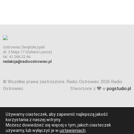
Ostrowiec Świętokrzyski
Al. 3 Maja 17 (Galeria Łysica)
tel. 41 266 22 66
redakcja@radioostrowiec.pl
© Wszelkie prawa zastrzeżone. Radio Ostrowiec 2026 Radio
Ostrowiec.
Stworzone z
w
pogstudio.pl
Używamy ciasteczek, aby zapewnić najlepszą jakość
korzystania z naszej witryny.
Możesz dowiedzieć się więcej o tym, jakich ciasteczek
używamy, lub wyłączyć je w
ustawieniach
.