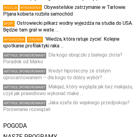
Obywatelskie zatrzymanie w Tarłowie.
POLICJA
WYDARZENIA
PIjana kobieta rozbiła samochód
Ostrowiecki piłkarz wodny wyjeżdża na studia do USA.
SPORT
Będzie tam grał w wate …
’Wiedza, która ratuje życie’. Kolejne
WYDARZENIA
ZDROWIE
spotkanie profilaktyki raka …
Dla kogo obrączki z białego złota?
ARTYKUŁ SPONSOROWANY
Poradnik od Marko
Kredyt hipoteczny ze stałym
ARTYKUŁ SPONSOROWANY
oprocentowaniem – dla kogo to dobry wybór?
Makijaż, który wygląda jak bez makijażu,
ARTYKUŁ SPONSOROWANY
czyli jak prawidłowo wykonać make …
Jaka szafa do wąskiego przedpokoju?
ARTYKUŁ SPONSOROWANY
Porównanie rozwiązań
POGODA
NASZE PROGRAMY