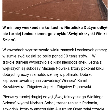
W miniony weekend na kortach w Nietulisku Dużym odbył
się turniej tenisa ziemnego z cyklu 'Świętokrzyski Wielki
Szlem’.
W zawodach wystartowało wielu znanych i cenionych graczy,
w sumie swój udział zgłosiło ponad 30 tenisistów. – W
trakcie turnieju wydarzyło się kilka niespodzianek. Jedną z
większych są sukcesy Macieja Nowaka, który pokonał kilku
dobrych graczy i zameldował się w półfinale. Dobrze
zaprezentowali się inni zawodnicy”Winnera” Kamil
Kozakiewicz, Zbigniew Jopek i Zbigniew Dąbrowski.
Pierwszy turniej drugiej edycji „Świętokrzyskiego Wielkiego
Szlema” wygrał Norbert Sobol, trener tenisa z Radomia,
zawodnik, który w amatorskim Australian Open zajął trzecie