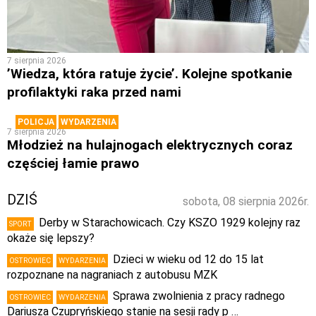
7 sierpnia 2026
’Wiedza, która ratuje życie’. Kolejne spotkanie
profilaktyki raka przed nami
POLICJA
WYDARZENIA
7 sierpnia 2026
Młodzież na hulajnogach elektrycznych coraz
częściej łamie prawo
DZIŚ
sobota, 08 sierpnia 2026r.
Derby w Starachowicach. Czy KSZO 1929 kolejny raz
SPORT
okaże się lepszy?
Dzieci w wieku od 12 do 15 lat
OSTROWIEC
WYDARZENIA
rozpoznane na nagraniach z autobusu MZK
Sprawa zwolnienia z pracy radnego
OSTROWIEC
WYDARZENIA
Dariusza Czupryńskiego stanie na sesji rady p …