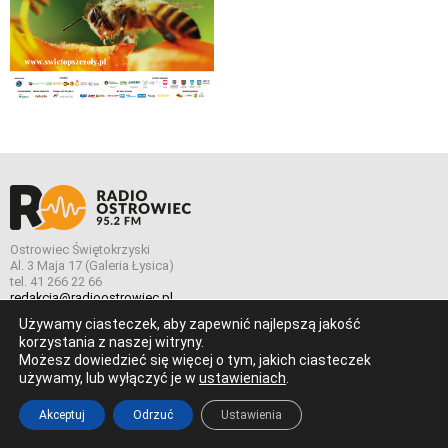
Ostrowiec Świętokrzyski
Al. 3 Maja 17 (Galeria Łysica)
tel. 41 266 22 66
redakcja@radioostrowiec.pl
Używamy ciasteczek, aby zapewnić najlepszą jakość
korzystania z naszej witryny.
Możesz dowiedzieć się więcej o tym, jakich ciasteczek
© Wszelkie prawa zastrzeżone. Radio Ostrowiec 2026 Radio
używamy, lub wyłączyć je w
ustawieniach
.
Ostrowiec.
Stworzone z
w
pogstudio.pl
Akceptuj
Odrzuć
Ustawienia