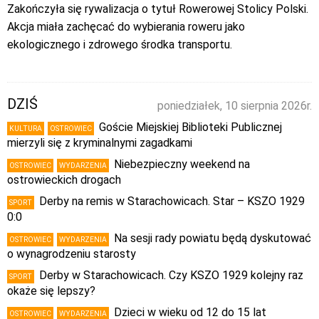
Zakończyła się rywalizacja o tytuł Rowerowej Stolicy Polski.
Akcja miała zachęcać do wybierania roweru jako
ekologicznego i zdrowego środka transportu.
DZIŚ
poniedziałek, 10 sierpnia 2026r.
Goście Miejskiej Biblioteki Publicznej
KULTURA
OSTROWIEC
mierzyli się z kryminalnymi zagadkami
Niebezpieczny weekend na
OSTROWIEC
WYDARZENIA
ostrowieckich drogach
Derby na remis w Starachowicach. Star – KSZO 1929
SPORT
0:0
Na sesji rady powiatu będą dyskutować
OSTROWIEC
WYDARZENIA
o wynagrodzeniu starosty
Derby w Starachowicach. Czy KSZO 1929 kolejny raz
SPORT
okaże się lepszy?
Dzieci w wieku od 12 do 15 lat
OSTROWIEC
WYDARZENIA