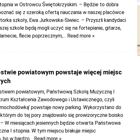
P
topnia w Ostrowcu Świętokrzyskim. – Będzie to dobra
poznać się z szeroką ofertą nauczania w naszej placówce
torka szkoły, Ewa Jurkowska-Siwiec. – Przyszli kandydaci
szej szkole będą mogli uczyć się na fortepianie, gitarze,
larnecie, flecie poprzecznym,
… Read more »
ostwie powiatowym powstaje więcej miejsc
wych
ostwem powiatowym, Państwową Szkołą Muzyczną I
ntrum Kształcenia Zawodowego i Ustawicznego, czyli
amochodówką’ powstaje nowy parking. Wykorzystano do
 którym do tej pory znajdowało się prowizoryczne boisko
. – W miesiącach jesiennych będzie otwarta Państwowa
zna I stopnia. W tym miejscu brakuje miejsc
, bo w bardzo
… Read more »