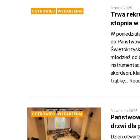
8 maja 2025
OSTROWIEC
WYDARZENIA
Trwa rekr
stopnia w
W poniedziałe
do Państwowe
Świętokrzysk
młodzież od 6
instrumentach
akordeon, kla
trąbkę
… Read
3 kwietnia 2025
OSTROWIEC
WYDARZENIA
Państwow
drzwi dla
Dzień otwart