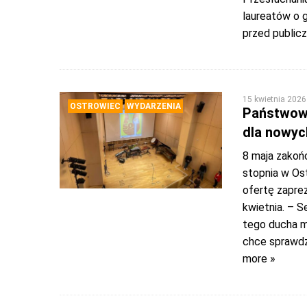
laureatów o 
przed public
15 kwietnia 2026
OSTROWIEC
WYDARZENIA
Państwowa
dla nowyc
8 maja zakoń
stopnia w Os
ofertę zaprez
kwietnia. – S
tego ducha m
chce sprawdz
more »