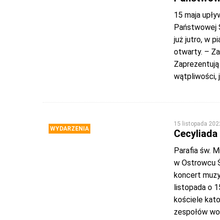
15 maja upływ
Państwowej S
już jutro, w 
otwarty. – Za
Zaprezentują 
wątpliwości, j
15 listopada 202
WYDARZENIA
Cecyliada
Parafia św. 
w Ostrowcu Ś
koncert muzyk
listopada o 1
kościele kato
zespołów wok