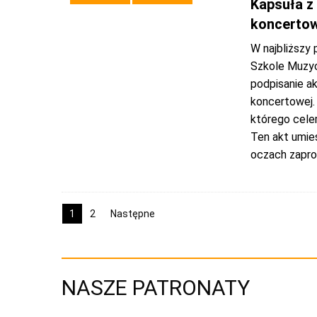
Kapsuła z
koncertow
W najbliższy
Szkole Muzyc
podpisanie a
koncertowej. 
którego celem
Ten akt umie
oczach zapr
1
2
Następne
NASZE PATRONATY