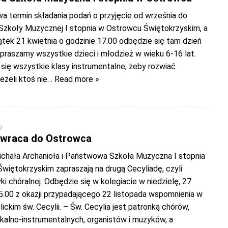
a termin składania podań o przyjęcie od września do
zkoły Muzycznej I stopnia w Ostrowcu Świętokrzyskim, a
piątek 21 kwietnia o godzinie 17.00 odbędzie się tam dzień
praszamy wszystkie dzieci i młodzież w wieku 6-16 lat.
się wszystkie klasy instrumentalne, żeby rozwiać
eżeli ktoś nie
… Read more »
2
 wraca do Ostrowca
Michała Archanioła i Państwowa Szkoła Muzyczna I stopnia
więtokrzyskim zapraszają na drugą Cecyliadę, czyli
i chóralnej. Odbędzie się w kolegiacie w niedzielę, 27
5.00 z okazji przypadającego 22 listopada wspomnienia w
lickim św. Cecylii. – Św. Cecylia jest patronką chórów,
alno-instrumentalnych, organistów i muzyków, a