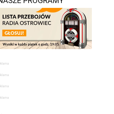
NASZE PROGRAMY
eklama
eklama
eklama
eklama