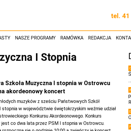
tel. 4
ASTY
NASZE PROGRAMY
RAMÓWKA
REDAKCJA
KONT
yczna I Stopnia
Ś
 Szkoła Muzyczna I stopnia w Ostrowcu
na akordeonowy koncert
p
młodych muzyków z sześciu Państwowych Szkół
R
 stopnia w województwie świętokrzyskim weźmie udział
Ostrowieckiego Konkursu Akordeonowego. Konkurs
O
 jest co dwa lata przez PSM I stopnia w Ostrowcu.
 rozpoczną się o godzinie 10:00 a zwieńczy je koncert