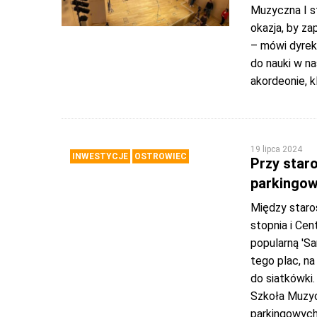
Muzyczna I s
okazja, by za
– mówi dyrek
do nauki w na
akordeonie, k
19 lipca 2024
INWESTYCJE
OSTROWIEC
Przy star
parkingo
Między star
stopnia i Ce
popularną 'S
tego plac, na
do siatkówki
Szkoła Muzyc
parkingowych