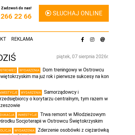
Zadzwoń do nas!
SŁUCHAJ ONLINE
1 266 22 66
AKT
REKLAMA
DZIŚ
piątek, 07 sierpnia 2026r.
Dom treningowy w Ostrowcu
OSTROWIEC
WYDARZENIA
więtokrzyskim ma już rok i pierwsze sukcesy na kon
…
Samorządowcy i
INWESTYCJE
WYDARZENIA
rzedsiębiorcy o korytarzu centralnym, tym razem w
zeszowie
Trwa remont w Młodzieżowym
EDUKACJA
INWESTYCJE
środku Socjoterapii w Ostrowcu Świętokrzyskim
Zderzenie osobówki z ciężarówką
POLICJA
WYDARZENIA