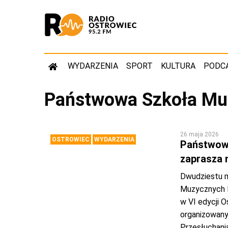
WYDARZENIA
SPORT
KULTURA
PODC
Państwowa Szkoła Muz
26 maja 2026
OSTROWIEC
WYDARZENIA
Państwowa
zaprasza 
Dwudziestu 
Muzycznych I
w VI edycji 
organizowany
Przesłuchania