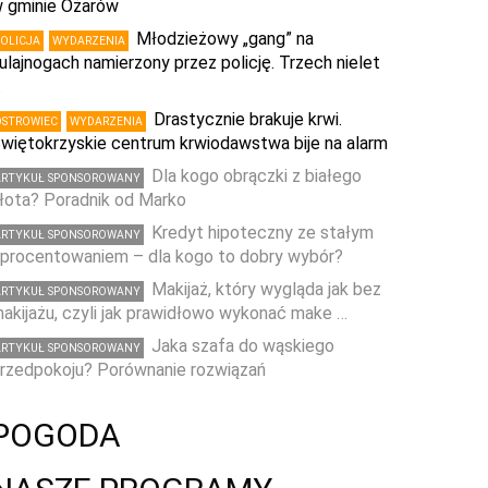
 gminie Ożarów
Młodzieżowy „gang” na
POLICJA
WYDARZENIA
ulajnogach namierzony przez policję. Trzech nielet
…
Drastycznie brakuje krwi.
OSTROWIEC
WYDARZENIA
więtokrzyskie centrum krwiodawstwa bije na alarm
Dla kogo obrączki z białego
ARTYKUŁ SPONSOROWANY
łota? Poradnik od Marko
Kredyt hipoteczny ze stałym
ARTYKUŁ SPONSOROWANY
procentowaniem – dla kogo to dobry wybór?
Makijaż, który wygląda jak bez
ARTYKUŁ SPONSOROWANY
akijażu, czyli jak prawidłowo wykonać make …
Jaka szafa do wąskiego
ARTYKUŁ SPONSOROWANY
rzedpokoju? Porównanie rozwiązań
POGODA