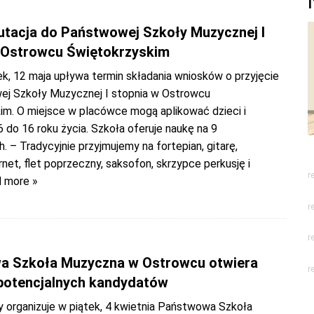
utacja do Państwowej Szkoły Muzycznej I
 Ostrowcu Świętokrzyskim
k, 12 maja upływa termin składania wniosków o przyjęcie
j Szkoły Muzycznej I stopnia w Ostrowcu
im. O miejsce w placówce mogą aplikować dzieci i
 do 16 roku życia. Szkoła oferuje naukę na 9
. – Tradycyjnie przyjmujemy na fortepian, gitarę,
rnet, flet poprzeczny, saksofon, skrzypce perkusję i
r
 more »
r
r
a Szkoła Muzyczna w Ostrowcu otwiera
r
 potencjalnych kandydatów
y organizuje w piątek, 4 kwietnia Państwowa Szkoła