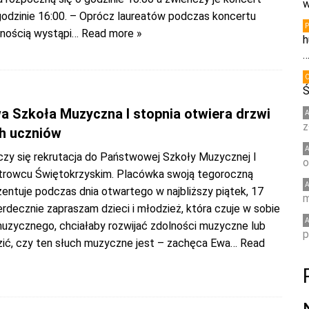
w
godzinie 16:00. – Oprócz laureatów podczas koncertu
znością wystąpi
… Read more »
h
Ś
 Szkoła Muzyczna I stopnia otwiera drzwi
z
h uczniów
czy się rekrutacja do Państwowej Szkoły Muzycznej I
o
trowcu Świętokrzyskim. Placówka swoją tegoroczną
entuje podczas dnia otwartego w najbliższy piątek, 17
m
erdecznie zapraszam dzieci i młodzież, która czuje w sobie
uzycznego, chciałaby rozwijać zdolności muzyczne lub
p
ić, czy ten słuch muzyczne jest – zachęca Ewa
… Read