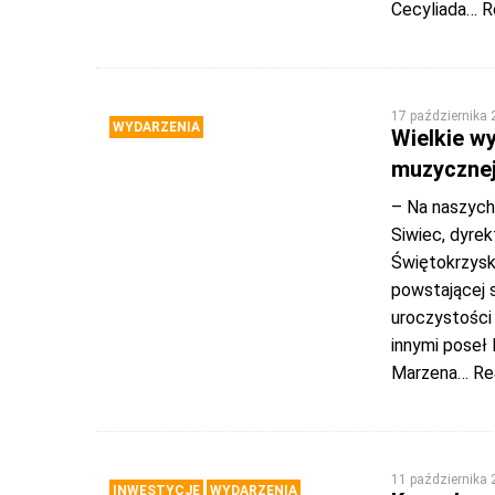
Cecyliada
… R
17 października
WYDARZENIA
Wielkie wy
muzycznej
– Na naszych
Siwiec, dyre
Świętokrzysk
powstającej 
uroczystości 
innymi poseł 
Marzena
… Re
11 października
INWESTYCJE
WYDARZENIA