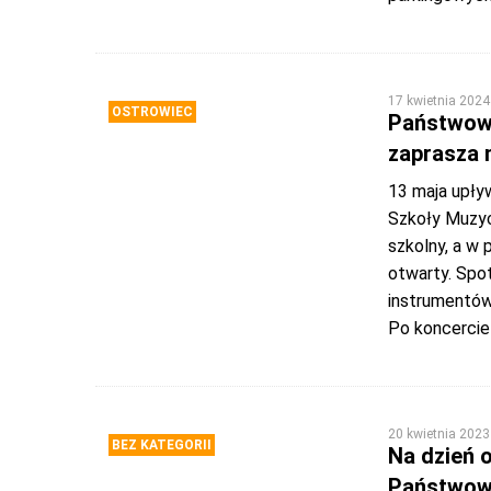
17 kwietnia 2024
OSTROWIEC
Państwowa
zaprasza 
13 maja upły
Szkoły Muzyc
szkolny, a w 
otwarty. Spo
instrumentów.
Po koncercie 
20 kwietnia 2023
BEZ KATEGORII
Na dzień o
Państwowa