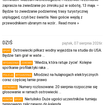
zaprasza na zwiedzanie po zmroku już w sobotę, 13 maja. –
Będzie to zwiedzanie podziemnej trasy turystycznej
unplugged, czyli bez światła. Nasi goście wejdą z
przewodnikiem ubranym na wzór
… Read more »
DZIŚ
piątek, 07 sierpnia 2026r.
Ostrowiecki piłkarz wodny wyjeżdża na studia do USA.
SPORT
Będzie tam grał w wate …
’Wiedza, która ratuje życie’. Kolejne
WYDARZENIA
ZDROWIE
spotkanie profilaktyki raka …
Młodzież na hulajnogach elektrycznych
POLICJA
WYDARZENIA
coraz częściej łamie prawo
Numery rozlosowane. 20 sierpnia rozpocznie się
OSTROWIEC
głosowanie w ramach ostrowiecki …
Nietulisko Duże ugości uczestników turnieju
KUNÓW
SPORT
tenisowego zaliczanego do kalenda …