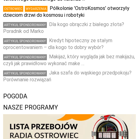
Półkolonie 'OstroKosmos’ otworzyły
OSTROWIEC
WYDARZENIA
dzieciom drzwi do kosmosu i robotyki
Dla kogo obrączki z białego złota?
ARTYKUŁ SPONSOROWANY
Poradnik od Marko
Kredyt hipoteczny ze stałym
ARTYKUŁ SPONSOROWANY
oprocentowaniem – dla kogo to dobry wybór?
Makijaż, który wygląda jak bez makijażu,
ARTYKUŁ SPONSOROWANY
czyli jak prawidłowo wykonać make …
Jaka szafa do wąskiego przedpokoju?
ARTYKUŁ SPONSOROWANY
Porównanie rozwiązań
POGODA
NASZE PROGRAMY