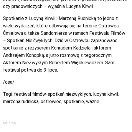
czy pracowniczych – wyjaśnia Lucyna Kirwil.
Spotkanie z Lucyną Kirwil i Marzeną Rudnicką to jedno z
wielu wydarzeń, które odbywają się na terenie Ostrowca,
Ćmielowa a także Sandomierza w ramach Festiwalu Filmów
– Spotkań NieZwykłych. Dziś w Ostrowcu zaplanowano
spotkanie z reżyserem Konradem Kądzielą i aktorem
Andrzejem Konopką, a jutro rozmowę z tegorocznym
Aktorem NieZwykłym Robertem Więckiewiczem. Sam
festiwal potrwa do 3 lipca.
/osa/
Tagi:
festiwal filmów-spotkań niezwykłych
,
lucyna kirwil
,
marzena rudnicka
,
ostrowiec
,
spotkanie
,
wazne
reklama