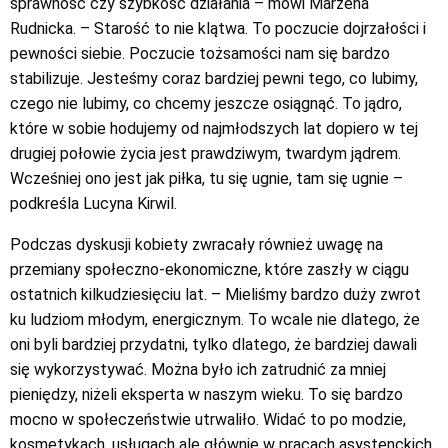
sprawność czy szybkość działania – mówi Marzena
Rudnicka. – Starość to nie klątwa. To poczucie dojrzałości i
pewności siebie. Poczucie tożsamości nam się bardzo
stabilizuje. Jesteśmy coraz bardziej pewni tego, co lubimy,
czego nie lubimy, co chcemy jeszcze osiągnąć. To jądro,
które w sobie hodujemy od najmłodszych lat dopiero w tej
drugiej połowie życia jest prawdziwym, twardym jądrem.
Wcześniej ono jest jak piłka, tu się ugnie, tam się ugnie –
podkreśla Lucyna Kirwil.
Podczas dyskusji kobiety zwracały również uwagę na
przemiany społeczno-ekonomiczne, które zaszły w ciągu
ostatnich kilkudziesięciu lat. – Mieliśmy bardzo duży zwrot
ku ludziom młodym, energicznym. To wcale nie dlatego, że
oni byli bardziej przydatni, tylko dlatego, że bardziej dawali
się wykorzystywać. Można było ich zatrudnić za mniej
pieniędzy, niżeli eksperta w naszym wieku. To się bardzo
mocno w społeczeństwie utrwaliło. Widać to po modzie,
kosmetykach, usługach ale głównie w pracach asystenckich