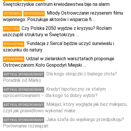
Świętokrzyskie centrum krwiodawstwa bije na alarm
Młody Ostrowczanin reżyserem filmu
OSTROWIEC
WYDARZENIA
wojennego. Poszukuje aktorów i wsparcia fi …
Czy Polska 2050 wyjdzie z kryzysu? Rozłam
POLITYKA
uszczuplił struktury w Świętokrzys …
’Fundacja z Serca’ będzie uczyć surwiwalu i
WYDARZENIA
szacunku do natury
Udział w zielarskich warsztatach proponuje
WYDARZENIA
Ostrowczanom Koło Gospodyń Miejski …
Dla kogo obrączki z białego złota?
ARTYKUŁ SPONSOROWANY
Poradnik od Marko
Kredyt hipoteczny ze stałym
ARTYKUŁ SPONSOROWANY
oprocentowaniem – dla kogo to dobry wybór?
Makijaż, który wygląda jak bez makijażu,
ARTYKUŁ SPONSOROWANY
czyli jak prawidłowo wykonać make …
Jaka szafa do wąskiego przedpokoju?
ARTYKUŁ SPONSOROWANY
Porównanie rozwiązań