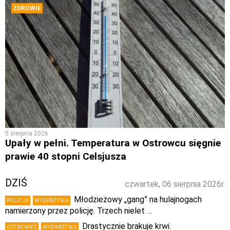
ZDROWIE
5 sierpnia 2026
Upały w pełni. Temperatura w Ostrowcu sięgnie
prawie 40 stopni Celsjusza
DZIŚ
czwartek, 06 sierpnia 2026r.
Młodzieżowy „gang” na hulajnogach
POLICJA
WYDARZENIA
namierzony przez policję. Trzech nielet …
Drastycznie brakuje krwi.
OSTROWIEC
WYDARZENIA