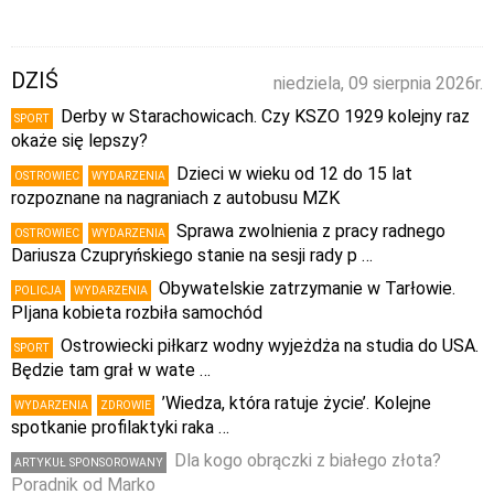
DZIŚ
niedziela, 09 sierpnia 2026r.
Derby w Starachowicach. Czy KSZO 1929 kolejny raz
SPORT
okaże się lepszy?
Dzieci w wieku od 12 do 15 lat
OSTROWIEC
WYDARZENIA
rozpoznane na nagraniach z autobusu MZK
Sprawa zwolnienia z pracy radnego
OSTROWIEC
WYDARZENIA
Dariusza Czupryńskiego stanie na sesji rady p …
Obywatelskie zatrzymanie w Tarłowie.
POLICJA
WYDARZENIA
PIjana kobieta rozbiła samochód
Ostrowiecki piłkarz wodny wyjeżdża na studia do USA.
SPORT
Będzie tam grał w wate …
’Wiedza, która ratuje życie’. Kolejne
WYDARZENIA
ZDROWIE
spotkanie profilaktyki raka …
Dla kogo obrączki z białego złota?
ARTYKUŁ SPONSOROWANY
Poradnik od Marko